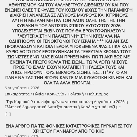
ΑΘΛΗΤΙΣΜΟΥ ΚΑΙ ΤΟΥ ΑΛΛΗΛΕΓΓΥΟΥ ΔΙΕΘΝΙΣΜΟΥ ΚΑΙ ΠΟΥ
ΕΝΩΝΕΙ ΟΛΕΣ ΤΙΣ ΦΥΛΕΣ ΤΟΥ ΚΟΣΜΟΥ ΔΙΧΩΣ ΤΗΝ ΠΑΡΑΜΙΚΡΗ
ΔΙΑΚΡΙΣΗ ΑΝΑΜΕΣΑ ΣΕ ΛΕΥΚΟΥΣ ΜΑΥΡΟΥΣ ΚΑΙ ΚΙΤΡΙΝΟΥΣ
ΑΥΤΗ Η ΜΕΓΑΛΗ ΜΗΤΡΑ ΤΩΝ ΛΑΩΝ ΟΛΗΣ ΤΗΣ ΓΗΣ ΤΗΝ
ΚΥΡΙΑΚΗ 9 ΤΟΥ ΑΝΤΙΣΙΩΝΙΣΤΙΚΟΥ ΑΥΓΟΥΣΤΟΥ 2026
ΥΠΟΔΕΧΕΤΕΤΑΙ ΕΚΕΙΝΟΥΣ ΠΟΥ ΘΑ ΒΡΟΝΤΟΦΩΝΑΞΟΥΝ
*ΛΕΥΤΕΡΙΑ ΣΤΗΝ ΠΑΛΑΙΣΤΙΝΗ* ΣΤΗΝ ΚΡΕΜΑΛΑ ΝΑ
ΟΔΗΓΗΘΟΥΝ ΟΙ ΓΕΝΟΚΤΟΝΟΙ ΤΟΥ ΙΣΡΑΗΛ *** ΚΑΙ ΑΝ ΣΑΣ
ΠΡΟΚΑΛΕΣΟΥΝ ΚΑΠΟΙΑ ΓΕΛΟΙΑ ΥΠΟΚΕΙΜΕΝΑ ΦΑΣΙΣΤΙΚΑ ΚΑΤΑ
ΚΥΡΙΟ ΛΟΓΟ ΠΟΥ ΕΡΩΤΕΥΘΗΚΑΝ ΤΑ ΤΕΛΕΥΤΑΙΑ ΧΡΟΝΙΑ ΤΟΥΣ
ΣΙΩΝΙΣΤΕΣ ΕΝΩ ΜΑΣ ΕΙΧΑΝ ΠΡΗΞΕΙ ΜΗΝ ΠΩ ΤΙ ΑΚΡΙΒΩΣ ΜΕ
ΕΚΕΙΝΑ ΤΑ ΠΡΩΤΟΚΟΛΛΑ ΤΗΣ ΣΙΩΝ… ΤΩΡΑ ΛΟΓΩ ΜΙΣΟΥΣ
ΠΡΟΣ ΤΟ ΙΣΛΑΜ ΕΧΟΥΝ ΚΑΤΑΠΙΕΙ ΤΗ ΓΛΩΣΣΑ ΤΟΥΣ ΚΑΙ
ΥΠΟΣΤΗΡΙΖΟΥΝ ΤΟΥΣ ΕΒΡΑΙΟΥΣ ΣΙΩΝΙΣΤΕΣ… ΓΙ΄ΑΥΤΟ ΑΝ
ΠΑΝΕ ΝΑ ΣΑΣ ΤΗΝ ΒΓΟΥΝ ΚΑΝΤΕ ΜΙΑ ΚΥΚΛΩΤΙΚΗ ΚΙΝΗΣΗ ΚΑΙ
ΟΛΑ ΤΑ ΑΛΛΑ ΕΠΟΝΤΑΙ…
6 Αυγούστου, 2026
Επικαιρότητα / Ηλεία / Κοινωνία / Πολιτική / Πολιτισμός
Την Κυριακή 9 του διψασμένου για Δικαιοσύνη Αυγούστου 2026 η
Ελληνική Δημοκρατική Αντιεξουσιαστική Καρδιά χτυπά μαζί με
ΟΛΟΥΣ τους Συναγωνιστές για την Παλαιστίνη μέρα Μνήμης και
[...]
Αγώνα!
ΕΝΑ ΑΡΘΡΟ ΓΙΑ ΤΙΣ ΦΟΝΙΚΕΣ ΚΑΤΑΣΤΡΟΦΙΚΕΣ ΠΥΡΚΑΓΙΕΣ ΤΟΥ
ΧΡΗΣΤΟΥ ΓΙΑΝΝΑΡΟΥ ΑΠΟ ΤΟ ΚΚΕ
4 Αυγούστου, 2026