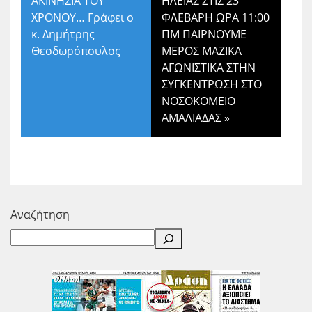
ΑΚΙΝΗΣΙΑ ΤΟΥ
ΗΛΕΙΑΣ ΣΤΙΣ 23
ΧΡΟΝΟΥ… Γράφει ο
ΦΛΕΒΑΡΗ ΩΡΑ 11:00
κ. Δημήτρης
ΠΜ ΠΑΙΡΝΟΥΜΕ
Θεοδωρόπουλος
ΜΕΡΟΣ ΜΑΖΙΚΑ
ΑΓΩΝΙΣΤΙΚΑ ΣΤΗΝ
ΣΥΓΚΕΝΤΡΩΣΗ ΣΤΟ
ΝΟΣΟΚΟΜΕΙΟ
ΑΜΑΛΙΑΔΑΣ
»
Αναζήτηση