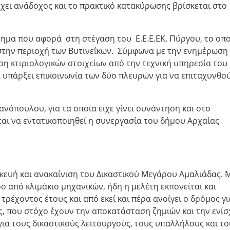
χει ανάδοχος και το πρακτικό κατακύρωσης βρίσκεται στο
ήτημα που αφορά
στη στέγαση του Ε.Ε.Ε.ΕΚ. Πύργου, το οπ
 στην περιοχή των Βυτινεΐκων. Σύμφωνα με την ενημέρωση
ση κτιριολογικών στοιχείων από την τεχνική υπηρεσία του
 υπάρξει επικοινωνία των δύο πλευρών για να επιταχυνθού
ανόπουλου, για τα οποία είχε γίνει συνάντηση και στο
ται να εντατικοποιηθεί η συνεργασία του δήμου Αρχαίας
σκευή και ανακαίνιση του Δικαστικού Μεγάρου Αμαλιάδας. 
ο από κλιμάκιο μηχανικών, ήδη η μελέτη εκπονείται και
ρέχοντος έτους και από εκεί και πέρα ανοίγει ο δρόμος γι
ς, που στόχο έχουν την αποκατάσταση ζημιών και την ενί
για τους δικαστικούς λειτουργούς, τους υπαλλήλους και το