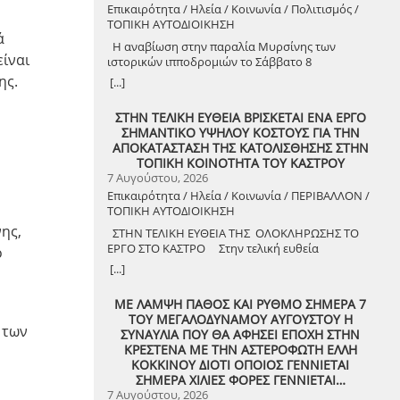
Επικαιρότητα / Ηλεία / Κοινωνία / Πολιτισμός /
ΤΟΠΙΚΗ ΑΥΤΟΔΙΟΙΚΗΣΗ
ά
Η αναβίωση στην παραλία Μυρσίνης των
είναι
ιστορικών ιπποδρομιών το Σάββατο 8
Αυγούστου 2026
ης.
[...]
ΣΤΗΝ ΤΕΛΙΚΗ ΕΥΘΕΙΑ ΒΡΙΣΚΕΤΑΙ ΕΝΑ ΕΡΓΟ
ΣΗΜΑΝΤΙΚΟ ΥΨΗΛΟΥ ΚΟΣΤΟΥΣ ΓΙΑ ΤΗΝ
ΑΠΟΚΑΤΑΣΤΑΣΗ ΤΗΣ ΚΑΤΟΛΙΣΘΗΣΗΣ ΣΤΗΝ
ΤΟΠΙΚΗ ΚΟΙΝΟΤΗΤΑ ΤΟΥ ΚΑΣΤΡΟΥ
7 Αυγούστου, 2026
Επικαιρότητα / Ηλεία / Κοινωνία / ΠΕΡΙΒΑΛΛΟΝ /
ΤΟΠΙΚΗ ΑΥΤΟΔΙΟΙΚΗΣΗ
ης,
ΣΤΗΝ ΤΕΛΙΚΗ ΕΥΘΕΙΑ ΤΗΣ ΟΛΟΚΛΗΡΩΣΗΣ ΤΟ
ΕΡΓΟ ΣΤΟ ΚΑΣΤΡΟ Στην τελική ευθεία
ο
ολοκλήρωσης βρίσκεται το κρίσιμο έργο
[...]
αποκατάστασης της κατολίσθησης στην Τ.Κ.
Κάστρου, προϋπολογισμού 1,25 εκατομμυρίων
ΜΕ ΛΑΜΨΗ ΠΑΘΟΣ ΚΑΙ ΡΥΘΜΟ ΣΗΜΕΡΑ 7
ευρώ. Έπειτα από αυτοψία που πραγματοποίησε
ΤΟΥ ΜΕΓΑΛΟΔΥΝΑΜΟΥ ΑΥΓΟΥΣΤΟΥ Η
ο Δήμαρχος Ανδραβίδας-Κυλλήνης, Γιάννης
 των
ΣΥΝΑΥΛΙΑ ΠΟΥ ΘΑ ΑΦΗΣΕΙ ΕΠΟΧΗ ΣΤΗΝ
Λέντζας, μαζί με κλιμάκιο της Τεχνικής Υπηρεσίας
ΚΡΕΣΤΕΝΑ ΜΕ ΤΗΝ ΑΣΤΕΡΟΦΩΤΗ ΕΛΛΗ
και εκπροσώπους της δημοτικής αρχής,
ΚΟΚΚΙΝΟΥ ΔΙΟΤΙ ΟΠΟΙΟΣ ΓΕΝΝΙΕΤΑΙ
διαπιστώθηκε πως οι παρεμβάσεις προχωρούν
ΣΗΜΕΡΑ ΧΙΛΙΕΣ ΦΟΡΕΣ ΓΕΝΝΙΕΤΑΙ…
άμεσα και αυστηρά εντός των
7 Αυγούστου, 2026
χρονοδιαγραμμάτων. ​Το έργο χρηματοδοτείται