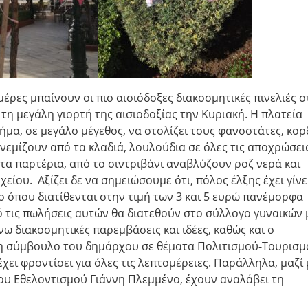
ρες μπαίνουν οι πιο αισιόδοξες διακοσμητικές πινελιές σ
 τη μεγάλη γιορτή της αισιοδοξίας την Κυριακή. Η πλατεία
σήμα, σε μεγάλο μέγεθος, να στολίζει τους φανοστάτες, κορ
νεμίζουν από τα κλαδιά, λουλούδια σε όλες τις αποχρώσει
τα παρτέρια, από το σιντριβάνι αναβλύζουν ροζ νερά και
είου. Αξίζει δε να σημειώσουμε ότι, πόλος έλξης έχει γίνε
ο όπου διατίθενται στην τιμή των 3 και 5 ευρώ πανέμορφα
ό τις πωλήσεις αυτών θα διατεθούν στο σύλλογο γυναικών 
 διακοσμητικές παρεμβάσεις και ιδέες, καθώς και ο
θη σύμβουλο του δημάρχου σε θέματα Πολιτισμού-Τουρισμ
χει φροντίσει για όλες τις λεπτομέρειες. Παράλληλα, μαζί 
ου Εθελοντισμού Γιάννη Πλεμμένο, έχουν αναλάβει τη