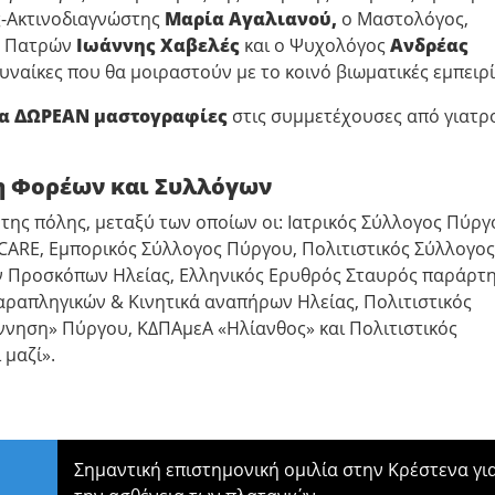
ς-Ακτινοδιαγνώστης
Μαρία Αγαλιανού,
ο Μαστολόγος,
ου Πατρών
Ιωάννης Χαβελές
και ο Ψυχολόγος
Ανδρέας
υναίκες που θα μοιραστούν με το κοινό βιωματικές εμπειρί
α ΔΩΡΕΑΝ μαστογραφίες
στις συμμετέχουσες από γιατρ
η Φορέων και Συλλόγων
της πόλης, μεταξύ των οποίων οι: Ιατρικός Σύλλογος Πύργ
CARE, Εμπορικός Σύλλογος Πύργου, Πολιτιστικός Σύλλογος
ν Προσκόπων Ηλείας, Ελληνικός Ερυθρός Σταυρός παράρτ
ραπληγικών & Κινητικά αναπήρων Ηλείας, Πολιτιστικός
ννηση» Πύργου, ΚΔΠΑμεΑ «Ηλίανθος» και Πολιτιστικός
 μαζί».
Σημαντική επιστημονική ομιλία στην Κρέστενα γι