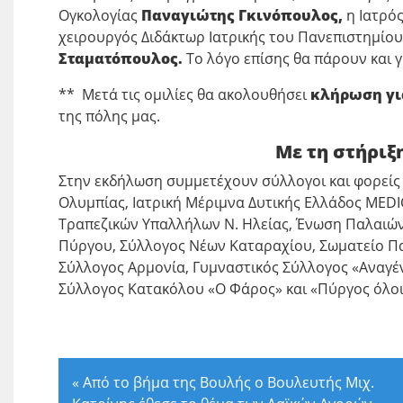
Ογκολογίας
Παναγιώτης Γκινόπουλος,
η Ιατρό
χειρουργός Διδάκτωρ Ιατρικής του Πανεπιστημί
Σταματόπουλος.
Το λόγο επίσης θα πάρουν και γ
** Μετά τις ομιλίες θα ακολουθήσει
κλήρωση γι
της πόλης μας.
Με τη στήριξ
Στην εκδήλωση συμμετέχουν σύλλογοι και φορείς 
Ολυμπίας, Ιατρική Μέριμνα Δυτικής Ελλάδος MEDI
Τραπεζικών Υπαλλήλων Ν. Ηλείας, Ένωση Παλαιώ
Πύργου, Σύλλογος Νέων Καταραχίου, Σωματείο Πα
Σύλλογος Αρμονία, Γυμναστικός Σύλλογος «Αναγέ
Σύλλογος Κατακόλου «Ο Φάρος» και «Πύργος όλοι
«
Από το βήμα της Βουλής ο Βουλευτής Μιχ.