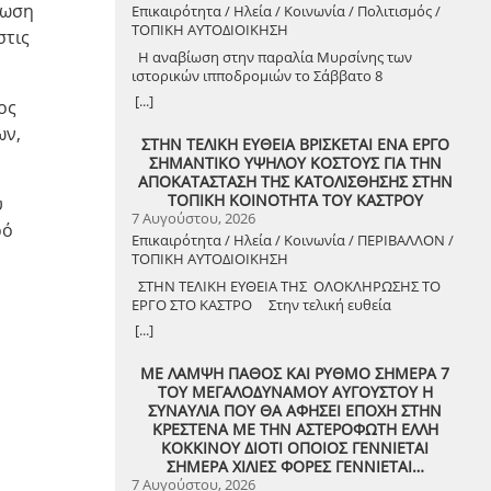
λωση
Επικαιρότητα / Ηλεία / Κοινωνία / Πολιτισμός /
ΤΟΠΙΚΗ ΑΥΤΟΔΙΟΙΚΗΣΗ
στις
Η αναβίωση στην παραλία Μυρσίνης των
ιστορικών ιπποδρομιών το Σάββατο 8
Αυγούστου 2026
[...]
ος
ων,
ΣΤΗΝ ΤΕΛΙΚΗ ΕΥΘΕΙΑ ΒΡΙΣΚΕΤΑΙ ΕΝΑ ΕΡΓΟ
ΣΗΜΑΝΤΙΚΟ ΥΨΗΛΟΥ ΚΟΣΤΟΥΣ ΓΙΑ ΤΗΝ
ΑΠΟΚΑΤΑΣΤΑΣΗ ΤΗΣ ΚΑΤΟΛΙΣΘΗΣΗΣ ΣΤΗΝ
ΤΟΠΙΚΗ ΚΟΙΝΟΤΗΤΑ ΤΟΥ ΚΑΣΤΡΟΥ
υ
7 Αυγούστου, 2026
ρό
Επικαιρότητα / Ηλεία / Κοινωνία / ΠΕΡΙΒΑΛΛΟΝ /
ΤΟΠΙΚΗ ΑΥΤΟΔΙΟΙΚΗΣΗ
ΣΤΗΝ ΤΕΛΙΚΗ ΕΥΘΕΙΑ ΤΗΣ ΟΛΟΚΛΗΡΩΣΗΣ ΤΟ
ΕΡΓΟ ΣΤΟ ΚΑΣΤΡΟ Στην τελική ευθεία
ολοκλήρωσης βρίσκεται το κρίσιμο έργο
[...]
αποκατάστασης της κατολίσθησης στην Τ.Κ.
Κάστρου, προϋπολογισμού 1,25 εκατομμυρίων
ΜΕ ΛΑΜΨΗ ΠΑΘΟΣ ΚΑΙ ΡΥΘΜΟ ΣΗΜΕΡΑ 7
ευρώ. Έπειτα από αυτοψία που πραγματοποίησε
ΤΟΥ ΜΕΓΑΛΟΔΥΝΑΜΟΥ ΑΥΓΟΥΣΤΟΥ Η
ο Δήμαρχος Ανδραβίδας-Κυλλήνης, Γιάννης
ΣΥΝΑΥΛΙΑ ΠΟΥ ΘΑ ΑΦΗΣΕΙ ΕΠΟΧΗ ΣΤΗΝ
Λέντζας, μαζί με κλιμάκιο της Τεχνικής Υπηρεσίας
ΚΡΕΣΤΕΝΑ ΜΕ ΤΗΝ ΑΣΤΕΡΟΦΩΤΗ ΕΛΛΗ
και εκπροσώπους της δημοτικής αρχής,
ΚΟΚΚΙΝΟΥ ΔΙΟΤΙ ΟΠΟΙΟΣ ΓΕΝΝΙΕΤΑΙ
διαπιστώθηκε πως οι παρεμβάσεις προχωρούν
ΣΗΜΕΡΑ ΧΙΛΙΕΣ ΦΟΡΕΣ ΓΕΝΝΙΕΤΑΙ…
άμεσα και αυστηρά εντός των
7 Αυγούστου, 2026
χρονοδιαγραμμάτων. ​Το έργο χρηματοδοτείται