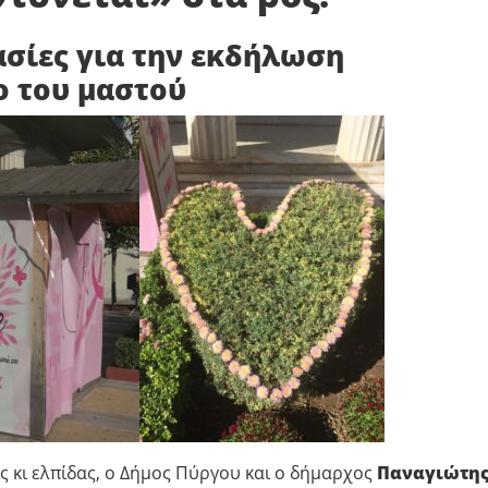
μασίες για την εκδήλωση
ο του μαστού
ς κι ελπίδας, ο Δήμος Πύργου και ο δήμαρχος
Παναγιώτη