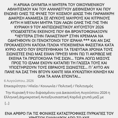
Η ΑΡΧΑΙΑ ΟΛΥΜΠΙΑ Η ΜΗΤΕΡΑ ΤΟΥ ΟΙΚΟΥΜΕΝΙΚΟΥ
ΑΘΛΗΤΙΣΜΟΥ ΚΑΙ ΤΟΥ ΑΛΛΗΛΕΓΓΥΟΥ ΔΙΕΘΝΙΣΜΟΥ ΚΑΙ ΠΟΥ
ΕΝΩΝΕΙ ΟΛΕΣ ΤΙΣ ΦΥΛΕΣ ΤΟΥ ΚΟΣΜΟΥ ΔΙΧΩΣ ΤΗΝ ΠΑΡΑΜΙΚΡΗ
ΔΙΑΚΡΙΣΗ ΑΝΑΜΕΣΑ ΣΕ ΛΕΥΚΟΥΣ ΜΑΥΡΟΥΣ ΚΑΙ ΚΙΤΡΙΝΟΥΣ
ΑΥΤΗ Η ΜΕΓΑΛΗ ΜΗΤΡΑ ΤΩΝ ΛΑΩΝ ΟΛΗΣ ΤΗΣ ΓΗΣ ΤΗΝ
ΚΥΡΙΑΚΗ 9 ΤΟΥ ΑΝΤΙΣΙΩΝΙΣΤΙΚΟΥ ΑΥΓΟΥΣΤΟΥ 2026
ΥΠΟΔΕΧΕΤΕΤΑΙ ΕΚΕΙΝΟΥΣ ΠΟΥ ΘΑ ΒΡΟΝΤΟΦΩΝΑΞΟΥΝ
*ΛΕΥΤΕΡΙΑ ΣΤΗΝ ΠΑΛΑΙΣΤΙΝΗ* ΣΤΗΝ ΚΡΕΜΑΛΑ ΝΑ
ΟΔΗΓΗΘΟΥΝ ΟΙ ΓΕΝΟΚΤΟΝΟΙ ΤΟΥ ΙΣΡΑΗΛ *** ΚΑΙ ΑΝ ΣΑΣ
ΠΡΟΚΑΛΕΣΟΥΝ ΚΑΠΟΙΑ ΓΕΛΟΙΑ ΥΠΟΚΕΙΜΕΝΑ ΦΑΣΙΣΤΙΚΑ ΚΑΤΑ
ΚΥΡΙΟ ΛΟΓΟ ΠΟΥ ΕΡΩΤΕΥΘΗΚΑΝ ΤΑ ΤΕΛΕΥΤΑΙΑ ΧΡΟΝΙΑ ΤΟΥΣ
ΣΙΩΝΙΣΤΕΣ ΕΝΩ ΜΑΣ ΕΙΧΑΝ ΠΡΗΞΕΙ ΜΗΝ ΠΩ ΤΙ ΑΚΡΙΒΩΣ ΜΕ
ΕΚΕΙΝΑ ΤΑ ΠΡΩΤΟΚΟΛΛΑ ΤΗΣ ΣΙΩΝ… ΤΩΡΑ ΛΟΓΩ ΜΙΣΟΥΣ
ΠΡΟΣ ΤΟ ΙΣΛΑΜ ΕΧΟΥΝ ΚΑΤΑΠΙΕΙ ΤΗ ΓΛΩΣΣΑ ΤΟΥΣ ΚΑΙ
ΥΠΟΣΤΗΡΙΖΟΥΝ ΤΟΥΣ ΕΒΡΑΙΟΥΣ ΣΙΩΝΙΣΤΕΣ… ΓΙ΄ΑΥΤΟ ΑΝ
ΠΑΝΕ ΝΑ ΣΑΣ ΤΗΝ ΒΓΟΥΝ ΚΑΝΤΕ ΜΙΑ ΚΥΚΛΩΤΙΚΗ ΚΙΝΗΣΗ ΚΑΙ
ΟΛΑ ΤΑ ΑΛΛΑ ΕΠΟΝΤΑΙ…
6 Αυγούστου, 2026
Επικαιρότητα / Ηλεία / Κοινωνία / Πολιτική / Πολιτισμός
Την Κυριακή 9 του διψασμένου για Δικαιοσύνη Αυγούστου 2026 η
Ελληνική Δημοκρατική Αντιεξουσιαστική Καρδιά χτυπά μαζί με
ΟΛΟΥΣ τους Συναγωνιστές για την Παλαιστίνη μέρα Μνήμης και
[...]
Αγώνα!
ΕΝΑ ΑΡΘΡΟ ΓΙΑ ΤΙΣ ΦΟΝΙΚΕΣ ΚΑΤΑΣΤΡΟΦΙΚΕΣ ΠΥΡΚΑΓΙΕΣ ΤΟΥ
ΧΡΗΣΤΟΥ ΓΙΑΝΝΑΡΟΥ ΑΠΟ ΤΟ ΚΚΕ