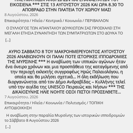
ΕΙΚΟΣΙΕΝΑ *** ΣΤΙΣ 13 ΑΥΓΟΥΣΤΟΥ 2026 ΚΑΙ ΩΡΑ 8.30 ΤΟ
ΑΠΟΒΡΑΔΟ ΣΤΗΝ ΠΛΑΤΕΙΑ ΤΟΥ ΧΩΡΙΟΥ ΜΑΣ!
8 Αυγούστου, 2026
Επικαιρότητα / Ηλεία / Κεντρικά / Κοινωνία / ΠΕΡΙΒΑΛΛΟΝ
Ο ΣΥΛΛΟΓΟΣ ΤΩΝ ΑΠΑΝΤΑΧΟΥ ΔΟΥΚΙΩΤΩΝ ΣΑΣ ΠΡΟΣΚΑΛΕΙ ΣΤΗ
ΜΕΓΑΛΗ ΕΤΗΣΙΑ ΣΥΝΑΝΤΗΣΗ ΤΩΝ ΣΥΜΠΑΤΡΙΩΤΩΝ ΣΤΟ ΔΟΥΚΑ ΤΟ
ΑΘΑΝΑΤΟ! Μεγάλη η χαρά η δική μας για το ριζιμιό μας και για
[...]
τον επαναστάτη πρόγονό μας που πολέμησε με το σπαθί στο χέρι
στο Πούσι τους Τουρκαλβανούς και είχε και μπαρουτόμυλο για τα
ΑΥΡΙΟ ΣΑΒΒΑΤΟ 8 ΤΟΥ ΜΑΚΡΟΗΜΕΡΕΥΟΝΤΟΣ ΑΥΓΟΥΣΤΟΥ
κανόνια του αγώνα! ΦΩΤΟΓΡΑΦΙΕΣ ΚΑΙ ΠΡΟΣΚΛΗΣΗ ΓΙΑ ΤΟ
2026 ΑΝΑΒΙΩΝΟΥΝ ΟΙ ΠΑΛΑΙ ΠΟΤΕ ΙΣΤΟΡΙΚΕΣ ΙΠΠΟΔΡΟΜΙΕΣ
ΣΥΝΑΠΑΝΤΗΜΑ (Πατήστε πάνω στο σύνδεσμο για να ανοίξει το
ΤΗΣ ΜΥΡΣΙΝΗΣ *** Η αναβίωση των ιππικών αγώνων ήταν
αρχείο) Ο Σύλλογος των απανταχού Δουκιωτών σάς προσκαλεί στην
ένα όνειρο χρόνων και μια προσπάθεια της καταγόμενης από
εκδήλωση που θα πραγματοποιηθεί στο χωριό μας, το ΔΟΥΚΑ, σε
την περιοχή εκλεκτής συγγραφέως Ηρώς Παλαιολόγου, η
συνδιοργάνωση με τον Δήμο Αρχαίας Ολυμπίας, στις 13 Αυγούστου,
οποία και θα μιλήσει σχετικά… Η όλη εκδήλωση που
ημέρα Πέμπτη και ώρα 8:30 μ.μ., στην πλατεία του χωριού με θέμα:
διοργανώνεται από τον Δήμο Ανδραβίδας – Κυλλήνης τελεί
«Άυλη πολιτιστική κληρονομιά: Eκφράσεις, Δράσεις Διαφύλαξης και
υπό την αιγίδα της UNESCO Πειραιώς και Νήσων *** ΤΗΣ
Προοπτικές στην Ηλεία» Oμιλητές: – Διομήδης Τόλιος, Διεύθυνση
ΔΙΚΑΙΟΣΥΝΗΣ ΗΛΙΕ ΝΟΗΤΕ ΟΣΟΙ ΠΙΣΤΟΙ ΠΡΟΣΕΛΘΕΤΕ…
Νεότερης Πολιτιστικής Κληρονομιάς ΥΠΠΟ-Σύλλογος Διβριωτών
7 Αυγούστου, 2026
Αθήνας – Γωγώ Κανελλοπούλου, εκπαιδευτικός – Νίκος
Επικαιρότητα / Ηλεία / Κοινωνία / Πολιτισμός / ΤΟΠΙΚΗ
Σιάκκουλης, Πρόεδρος eco action Νεμούτας Θα ακολουθήσoυν
ΑΥΤΟΔΙΟΙΚΗΣΗ
χοροί της Ηλείας από το Λύκειο Ελληνίδων Πύργου Η είσοδος για
την πολιτιστική εκδήλωση είναι ελεύθερη. Μετά το πέρας της
Η αναβίωση στην παραλία Μυρσίνης των ιστορικών ιπποδρομιών
εκδήλωσης, σας προσκαλούμε να διασκεδάσουμε όλοι μαζί με
το Σάββατο 8 Αυγούστου 2026
ζωντανή παραδοσιακή μουσική από τη μουσική ομάδα του
[...]
Λύσανδρου Παναγόπουλου, σε μια βραδιά γεμάτη κέφι, χορό και