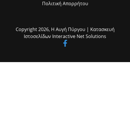
αυξημένη επαγρύπνηση και υπευθυνότητα. Ως Περιφερειακή
Πολιτική Απορρήτου
Ενότητα Ηλείας έχουμε προχωρήσει σε όλες τις απαραίτητες
προληπτικές ενέργειες, σε πλήρη συνεργασία με τους φορείς
Πολιτικής Προστασίας, ώστε ο μηχανισμός να βρίσκεται σε απόλυτη
επιχειρησιακή ετοιμότητα. Η πρόσφατη απώλεια των τριών
πυροσβεστών μάς υπενθυμίζει με τον πιο τραγικό τρόπο ότι η μάχη
Copyright 2026,
Η Αυγή Πύργου
| Κατασκευή
με τις πυρκαγιές είναι καθημερινή, δύσκολη και πολλές φορές άνιση.
Η καλύτερη τιμή στη μνήμη τους είναι να κάνουμε όλοι το καθήκον
Ιστοσελίδων
Interactive Net Solutions
μας, ο καθένας από τη θέση ευθύνης που κατέχει. Απευθύνω έκκληση
σε όλους τους συμπολίτες μας να τηρήσουν πιστά τις οδηγίες των
αρμόδιων αρχών και να αποφύγουν κάθε ενέργεια που μπορεί να
προκαλέσει πυρκαγιά. Η πρόληψη σώζει ζωές, προστατεύει το
φυσικό μας περιβάλλον και τις περιουσίες των πολιτών. Με
συνεργασία, υπευθυνότητα και εγρήγορση μπορούμε να
αντιμετωπίσουμε αποτελεσματικά κάθε πρόκληση.»