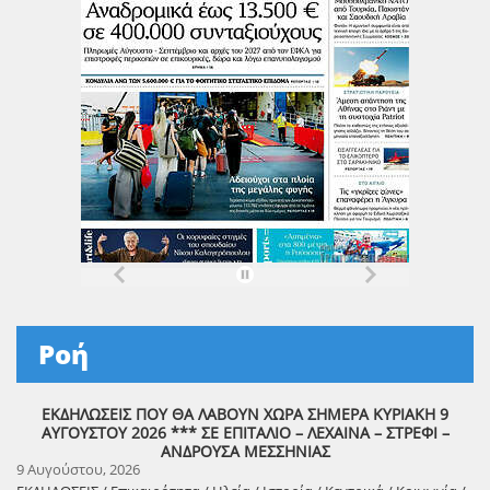
Ροή
ΕΚΔΗΛΩΣΕΙΣ ΠΟΥ ΘΑ ΛΑΒΟΥΝ ΧΩΡΑ ΣΗΜΕΡΑ ΚΥΡΙΑΚΗ 9
ΑΥΓΟΥΣΤΟΥ 2026 *** ΣΕ ΕΠΙΤΑΛΙΟ – ΛΕΧΑΙΝΑ – ΣΤΡΕΦΙ –
ΑΝΔΡΟΥΣΑ ΜΕΣΣΗΝΙΑΣ
9 Αυγούστου, 2026