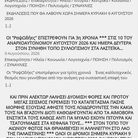
ΕΚΔΗΛΩΣΕΙΣ / Επικαιρότητα / Ηλεία / Ιστορία / Κεντρικά / Κοινωνία /
Λογοτεχνία / ΠΟΙΗΣΗ / Πολιτισμός / ΣΥΝΑΥΛΙΕΣ
ΕΚΔΗΛΩΣΕΙΣ ΠΟΥ ΘΑ ΛΑΒΟΥΝ ΧΩΡΑ ΣΗΜΕΡΑ ΚΥΡΙΑΚΗ 9 ΑΥΓΟΥΣΤΟΥ
2026
8888888888888888888888888888888888888888888888888888888888888
[...]
8888888888888888888888888888888888888888888888888888888888888
ΟΙ “ΡαψΩδήες” ΕΠΙΣΤΡΕΦΟΥΝ ΓΙΑ 3η ΧΡΟΝΙΑ *** ΣΤΙΣ 10 ΤΟΥ
ΑΝΑΡΧΟΑΥΤΟΝΟΜΟΥ ΑΥΓΟΥΣΤΟΥ 2026 ΚΑΙ ΗΜΕΡΑ ΔΕΥΤΕΡΑ
8888888888888888888888888888888888888888888888888888888888888
ΣΤΟΝ ΣΥΝΗΘΗ ΤΟΠΟ ΣΥΛΛΟΓΙΣΜΟΥ ΣΤΑ ΛΑΣΤΕΪΚΑ…
9 Αυγούστου, 2026
Επικαιρότητα / Ηλεία / Κοινωνία / Λογοτεχνία / ΠΟΙΗΣΗ / Πολιτισμός
/ ΣΥΝΑΥΛΙΕΣ
Οι “ΡαψΩδήες” επιστρέφουν για τρίτη χρονιά Ένας καλλιτεχνικός
θεσμός που γεννήθηκε από την ανάγκη για ουσιαστική επαφή του
ανθρώπου, με τον λόγο και την μουσική. Πιστοί στο όραμά μας για
[...]
συμμετοχική καλλιτεχνική έκφραση, συνεχίζουμε να βλέπουμε τον
θεατή όχι ως παθητικό δέκτη, αλλά ως συνοδοιπόρο. Οι “ΡαψΩδήες”
ΚΑΙ ΠΡΙΝ ΑΛΕΚΤΩΡ ΛΑΛΗΣΕΙ ΔΥΟΜΙΣΗ ΦΟΡΕΣ ΚΑΙ ΠΡΟΤΟΥ
ευελπιστούμε να είναι μια συνάντηση ανθρώπων, μια κοινή ανάσα,
ΜΕΓΑΣ ΣΕΙΣΜΟΣ ΓΚΡΕΜΙΣΕΙ ΤΟ ΚΑΤΑΠΕΤΑΣΜΑ ΠΑΣΗΣ
μια υπενθύμιση ότι ο πολιτισμός γεννιέται εκεί όπου μοιραζόμαστε,
ΜΟΡΦΗΣ ΕΞΟΥΣΙΑΣ ΑΦΗΣΤΕ ΤΟΥΣ ΛΟΙΔΩΡΟΥΝΤΕΣ ΤΗΝ ΚΑΚΙΑ
ακούμε και δημιουργούμε μαζί. Την Δευτέρα 10 Αυγούστου, στις
ΤΟΥΣ ΝΑ ΒΓΑΖΟΥΝ ΔΙΟΤΙ ΚΑΘΟΔΗΓΟΥΝΤΑΙ ΑΠΟ ΤΑ ΑΙΜΟΒΟΡΑ
21:00 , στήνουμε ξανά ένα Συμπόσιον Τέχνης, με «Ιστορίες και
ΕΝΣΤΙΚΤΑ ΤΟΥΣ ΚΑΘΩΣ ΑΝΤΙ ΓΙΑ ΜΥΑΛΟ ΕΧΟΥΝ ΠΙΤΟΥΡΑ ΚΑΙ
Τραγούδια» , στον ξεχωριστό χώρο της πέτρινης εκκλησίας στα
ΤΣΑΤΟΥΜΑΔΕΣ ΣΤΑ ΚΕΦΑΛΙΑ ΤΟΥΣ… *** ΣΤΟΝ ΤΟΠΟ ΤΟΥ
Λαστέικα. Σας περιμένουμε κοντά μας! Γιάννης Κορίζης – Δημήτρης
ΑΙΩΝΙΟΥ ΦΩΤΟΣ ΝΑ ΘΡΙΑΜΒΕΥΣΕΙ Η ΑΛΛΗΛΕΓΓΥΗ ΣΤΟ ΛΑΟ
Κορίζης Με την υποστήριξη του Δήμος Πύργου / Municipality Of
ΤΗΣ ΠΑΛΑΙΣΤΙΝΗΣ! *** ΟΛΟΙ ΟΙ ΔΡΟΜΟΙ ΣΗΜΕΡΑ ΚΥΡΙΑΚΗ 9
Pyrgos 2024 -2028