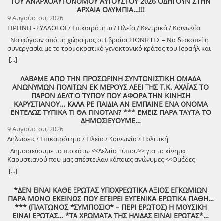
ΤΟΥ ΑΝΑΡΧΟΑΥΤΟΝΟΜΟΥ ΑΥΓΟΥΣΤΟΥ 2026 ΟΔΗΓΟΥΝ ΣΤΗΝ
ΑΡΧΑΙΑ ΟΛΥΜΠΙΑ…!!!
9 Αυγούστου, 2026
ΕΙΡΗΝΗ - ΣΥΛΛΟΓΟΙ / Επικαιρότητα / Ηλεία / Κεντρικά / Κοινωνία
Να φύγουν από τη χώρα μας οι Εβραίοι ΣΙΩΝΙΣΤΕΣ – Να διακοπεί η
συνεργασία με το τρομοκρατικό γενοκτονικό κράτος του Ισραήλ και
φέρτε πίσω στην Ελλάδα από τη Σαουδική Αραβία τους ελληνικούς
[...]
patriot!!
ΛΑΒΑΜΕ ΑΠΟ ΤΗΝ ΠΡΟΣΩΡΙΝΗ ΣΥΝΤΟΝΙΣΤΙΚΗ ΟΜΑΔΑ
ΑΝΩΝΥΜΩΝ ΠΟΛΙΤΩΝ ΕΚ ΜΕΡΟΥΣ ΛΕΕΙ ΤΗΣ Τ.Κ. ΑΧΑΪΑΣ ΤΟ
ΠΑΡΟΝ ΔΕΛΤΙΟ ΤΥΠΟΥ ΠΟΥ ΑΦΟΡΑ ΤΗΝ ΚΙΝΗΣΗ
ΚΑΡΥΣΤΙΑΝΟΥ… ΚΑΛΑ ΡΕ ΠΑΙΔΙΑ ΑΝ ΕΜΠΑΙΝΕ ΕΝΑ ΟΝΟΜΑ
ΕΝΤΕΛΩΣ ΤΥΠΙΚΑ ΤΙ ΘΑ ΓΙΝΟΤΑΝ? *** ΕΜΕΙΣ ΠΑΡΑ ΤΑΥΤΑ ΤΟ
ΔΗΜΟΣΙΕΥΟΥΜΕ…
9 Αυγούστου, 2026
Δηλώσεις / Επικαιρότητα / Ηλεία / Κοινωνία / Πολιτική
Δημοσιεύουμε το πιο κάτω <<Δελτίο Τύπου>> για το κίνημα
Καρυστιανού που μας απέστειλαν κάποιες ανώνυμες <<Ομάδες
Πολιτών>>!
[...]
*ΔΕΝ ΕΙΝΑΙ ΚΑΘΕ ΕΡΩΤΑΣ ΥΠΟΧΡΕΩΤΙΚΑ ΑΞΙΟΣ ΕΓΚΩΜΙΩΝ
ΠΑΡΑ ΜΟΝΟ ΕΚΕΙΝΟΣ ΠΟΥ ΕΓΕΙΡΕΙ ΕΥΓΕΝΙΚΑ ΕΡΩΤΙΚΑ ΠΑΘΗ…
*** (ΠΛΑΤΩΝΟΣ *ΣΥΜΠΟΣΙΟ* – ΠΕΡΙ ΕΡΩΤΟΣ) Η ΜΟΥΣΙΚΗ
ΕΙΝΑΙ ΕΡΩΤΑΣ… *ΤΑ ΧΡΩΜΑΤΑ ΤΗΣ ΗΛΙΔΑΣ ΕΙΝΑΙ ΕΡΩΤΑΣ*…