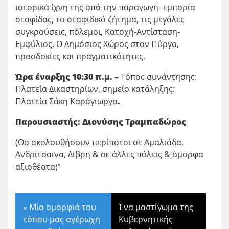
ιστορικά ίχνη της από την παραγωγή- εμπορία
σταφίδας, το σταφιδικό ζήτημα, τις μεγάλες
συγκρούσεις, πόλεμοι, Κατοχή-Αντίσταση-
Εμφύλιος. Ο Δημόσιος Χώρος στον Πύργο,
προσδοκίες και πραγματικότητες.
Ώρα έναρξης 10:30 π.μ. –
Τόπος συνάντησης:
Πλατεία Δικαστηρίων, σημείο κατάληξης:
Πλατεία Σάκη Καράγιωργα
.
Παρουσιαστής: Διονύσης Τραμπαδώρος
(Θα ακολουθήσουν περίπατοι σε Αμαλιάδα,
Ανδρίτσαινα, Δίβρη & σε άλλες πόλεις & όμορφα
αξιοθέατα)”
«
Μία ομορφιά του
Ένα μαστίγωμα της
τόπου μας αγέρωχη
Κυβερνητικής