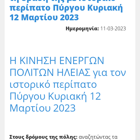
περίπατο Πύργου Κυριακή
12 Μαρτίου 2023
Ημερομηνία:
11-03-2023
Η ΚΙΝΗΣΗ ΕΝΕΡΓΩΝ
ΠΟΛΙΤΩΝ ΗΛΕΙΑΣ για τον
ιστορικό περίπατο
Πύργου Κυριακή 12
Μαρτίου 2023
Στους δρόμους της πόλης:
αναζητώντας τα