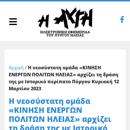
Αρχική
/
Η νεοσύστατη ομάδα «ΚΙΝΗΣΗ
ΕΝΕΡΓΩΝ ΠΟΛΙΤΩΝ ΗΛΕΙΑΣ» αρχίζει τη δράση
της με Ιστορικό περίπατο Πύργου Κυριακή 12
Μαρτίου 2023
Η νεοσύστατη ομάδα
«ΚΙΝΗΣΗ ΕΝΕΡΓΩΝ
ΠΟΛΙΤΩΝ ΗΛΕΙΑΣ» αρχίζει
τη δράση της με Ιστορικό