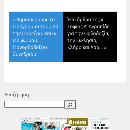
«
Δημοσιεύουμε το
Ένα άρθρο της κ.
Πρόγραμμα του υπό
Σοφίας Δ. Αγραπίδη
την Προεδρία του κ
για την Ορθοδοξία,
Ιερωνύμου
την Εκκλησία,
Πανορθόδοξου
Κλήρο και Λαό…
»
Συνεδρίου
Αναζήτηση