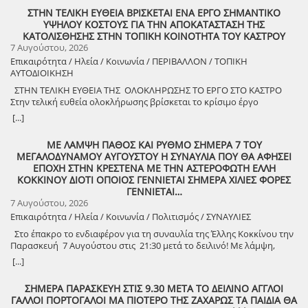
ΣΤΗΝ ΤΕΛΙΚΗ ΕΥΘΕΙΑ ΒΡΙΣΚΕΤΑΙ ΕΝΑ ΕΡΓΟ ΣΗΜΑΝΤΙΚΟ
ΥΨΗΛΟΥ ΚΟΣΤΟΥΣ ΓΙΑ ΤΗΝ ΑΠΟΚΑΤΑΣΤΑΣΗ ΤΗΣ
ΚΑΤΟΛΙΣΘΗΣΗΣ ΣΤΗΝ ΤΟΠΙΚΗ ΚΟΙΝΟΤΗΤΑ ΤΟΥ ΚΑΣΤΡΟΥ
7 Αυγούστου, 2026
Επικαιρότητα / Ηλεία / Κοινωνία / ΠΕΡΙΒΑΛΛΟΝ / ΤΟΠΙΚΗ
ΑΥΤΟΔΙΟΙΚΗΣΗ
ΣΤΗΝ ΤΕΛΙΚΗ ΕΥΘΕΙΑ ΤΗΣ ΟΛΟΚΛΗΡΩΣΗΣ ΤΟ ΕΡΓΟ ΣΤΟ ΚΑΣΤΡΟ
Στην τελική ευθεία ολοκλήρωσης βρίσκεται το κρίσιμο έργο
αποκατάστασης της κατολίσθησης στην Τ.Κ. Κάστρου,
[...]
προϋπολογισμού 1,25 εκατομμυρίων ευρώ. Έπειτα από αυτοψία που
πραγματοποίησε ο Δήμαρχος Ανδραβίδας-Κυλλήνης, Γιάννης
ΜΕ ΛΑΜΨΗ ΠΑΘΟΣ ΚΑΙ ΡΥΘΜΟ ΣΗΜΕΡΑ 7 ΤΟΥ
Λέντζας, μαζί με κλιμάκιο της Τεχνικής Υπηρεσίας και εκπροσώπους
ΜΕΓΑΛΟΔΥΝΑΜΟΥ ΑΥΓΟΥΣΤΟΥ Η ΣΥΝΑΥΛΙΑ ΠΟΥ ΘΑ ΑΦΗΣΕΙ
της δημοτικής αρχής, διαπιστώθηκε πως οι παρεμβάσεις προχωρούν
ΕΠΟΧΗ ΣΤΗΝ ΚΡΕΣΤΕΝΑ ΜΕ ΤΗΝ ΑΣΤΕΡΟΦΩΤΗ ΕΛΛΗ
άμεσα και αυστηρά εντός των χρονοδιαγραμμάτων. ​Το έργο
ΚΟΚΚΙΝΟΥ ΔΙΟΤΙ ΟΠΟΙΟΣ ΓΕΝΝΙΕΤΑΙ ΣΗΜΕΡΑ ΧΙΛΙΕΣ ΦΟΡΕΣ
χρηματοδοτείται από το Εθνικό Πρόγραμμα Ανάπτυξης και στο
ΓΕΝΝΙΕΤΑΙ…
πλαίσιο των εξειδικευμένων εργασιών πραγματοποιήθηκαν
7 Αυγούστου, 2026
εκσκαφές για την απομάκρυνση των χαλαρών εδαφών,
Επικαιρότητα / Ηλεία / Κοινωνία / Πολιτισμός / ΣΥΝΑΥΛΙΕΣ
κατασκευάστηκε ισχυρός τοίχος αντιστήριξης και τοποθετήθηκε
γεωύφασμα οπλισμένης γης, και συρματοκιβώτια καθώς και
Στο έπακρο το ενδιαφέρον για τη συναυλία της Έλλης Κοκκίνου την
οπλισμένο επίχωμα με ειδικό κοκκώδες υλικό. ​Ο Δήμαρχος Γιάννης
Παρασκευή 7 Αυγούστου στις 21:30 μετά το δειλινό! Με λάμψη,
Λέντζας δήλωσε ικανοποιημένος από την εξέλιξη των εργασιών,
πάθος και ρυθμό! Στο χώρο Γιορτής Σταφίδας Κρεστένων με
[...]
στέλνοντας παράλληλα το μήνυμα για τη συνέχεια: ​«Δεν σταματάμε
διοργανωτή το Δήμο Ανδρίτσαινας-Κρεστένων Στο κατακόρυφο
εδώ. Συνεχίζουμε δυναμικά με έργα σε κάθε γωνιά του Δήμου μας.
φτάνει το ενδιαφέρον του κοινού στην Ηλεία, αλλά και γενικότερα,
ΣΗΜΕΡΑ ΠΑΡΑΣΚΕΥΗ ΣΤΙΣ 9.30 ΜΕΤΑ ΤΟ ΔΕΙΛΙΝΟ ΑΓΓΛΟΙ
Στόχος μας είναι ο Δήμος Ανδραβίδας-Κυλλήνης να παραμείνει ένα
για τη δωρεάν συναυλία της δημοφιλούς ερμηνεύτριας Έλλης
ΓΑΛΛΟΙ ΠΟΡΤΟΓΑΛΟΙ ΜΑ ΠΙΟΤΕΡΟ ΤΗΣ ΖΑΧΑΡΩΣ ΤΑ ΠΑΙΔΙΑ ΘΑ
ζωντανό εργοτάξιο δημιουργίας. Με σωστό προγραμματισμό και
Κοκκίνου, την Παρασκευή 7 Αυγούστου 2026 και ώρα 21:30, στο