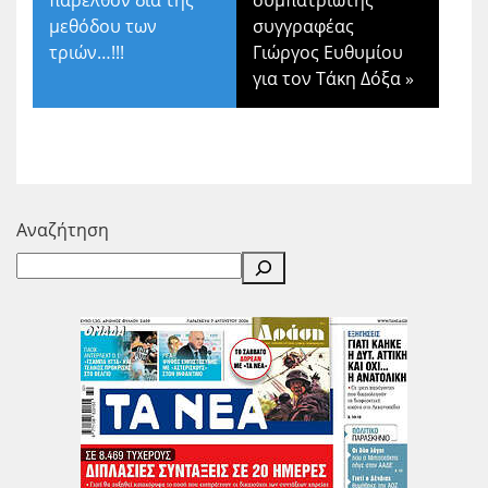
παρελθόν δια της
συμπατριώτης
μεθόδου των
συγγραφέας
τριών…!!!
Γιώργος Ευθυμίου
για τον Τάκη Δόξα
»
Αναζήτηση