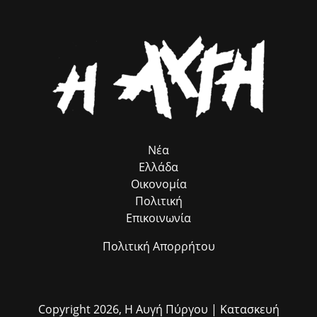
κοινωνιών απέναντι στις φυσικές καταστροφές.
μεθοδολογία του ευρωπαϊκού προγράμματος ROMACT στο οποίο
και συμμετέχουμε. Θέλω να ευχαριστήσω θερμά τον επικεφαλής του
ROMACT στην Ελλάδα κ. Γιώργο Τσιάκαλο, για την καταλυτική
συμβολή του προγράμματος, που λειτουργεί ως πολύτιμος
σύμβουλος προσέλκυσης πόρων, χωρίς να επιβαρύνει ούτε με ένα
ευρώ τον Δήμο μας. Παράλληλα, εκφράζω τις θερμές μου ευχαριστίες
στον αρμόδιο Αντιδήμαρχο κ. Ηλία Ευσταθόπουλο για τον
συντονισμό, τη Διεύθυνση Πρόνοιας και την Προϊσταμένη της κα Σία
Ανδριοπούλου, καθώς και τον άμισθο σύμβουλό μου για θέματα
Ρομά κ. Νίκο Μπατζαλή, για την ακριβή μεταφορά των αναγκών από
το πεδίο. Η συλλογική αυτή προσπάθεια αποδεικνύει στην πράξη ότι
η ομαδική δουλειά φέρνει απτά αποτελέσματα για όλους τους
Νέα
δημότες μας.»
Ελλάδα
Οικονομία
Πολιτική
Επικοινωνία
Πολιτική Απορρήτου
Copyright 2026,
Η Αυγή Πύργου
| Κατασκευή