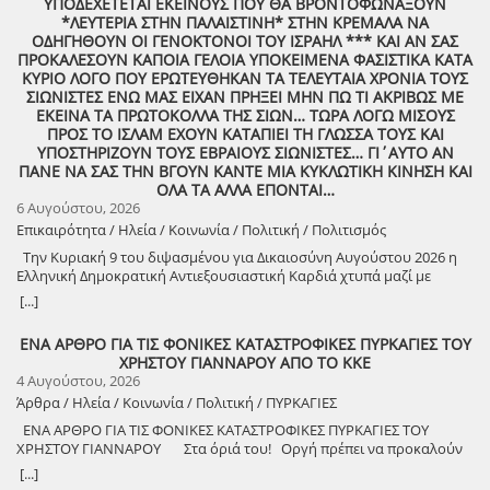
ΥΠΟΔΕΧΕΤΕΤΑΙ ΕΚΕΙΝΟΥΣ ΠΟΥ ΘΑ ΒΡΟΝΤΟΦΩΝΑΞΟΥΝ
*ΛΕΥΤΕΡΙΑ ΣΤΗΝ ΠΑΛΑΙΣΤΙΝΗ* ΣΤΗΝ ΚΡΕΜΑΛΑ ΝΑ
ΟΔΗΓΗΘΟΥΝ ΟΙ ΓΕΝΟΚΤΟΝΟΙ ΤΟΥ ΙΣΡΑΗΛ *** ΚΑΙ ΑΝ ΣΑΣ
ΠΡΟΚΑΛΕΣΟΥΝ ΚΑΠΟΙΑ ΓΕΛΟΙΑ ΥΠΟΚΕΙΜΕΝΑ ΦΑΣΙΣΤΙΚΑ ΚΑΤΑ
ΚΥΡΙΟ ΛΟΓΟ ΠΟΥ ΕΡΩΤΕΥΘΗΚΑΝ ΤΑ ΤΕΛΕΥΤΑΙΑ ΧΡΟΝΙΑ ΤΟΥΣ
ΣΙΩΝΙΣΤΕΣ ΕΝΩ ΜΑΣ ΕΙΧΑΝ ΠΡΗΞΕΙ ΜΗΝ ΠΩ ΤΙ ΑΚΡΙΒΩΣ ΜΕ
ΕΚΕΙΝΑ ΤΑ ΠΡΩΤΟΚΟΛΛΑ ΤΗΣ ΣΙΩΝ… ΤΩΡΑ ΛΟΓΩ ΜΙΣΟΥΣ
ΠΡΟΣ ΤΟ ΙΣΛΑΜ ΕΧΟΥΝ ΚΑΤΑΠΙΕΙ ΤΗ ΓΛΩΣΣΑ ΤΟΥΣ ΚΑΙ
ΥΠΟΣΤΗΡΙΖΟΥΝ ΤΟΥΣ ΕΒΡΑΙΟΥΣ ΣΙΩΝΙΣΤΕΣ… ΓΙ΄ΑΥΤΟ ΑΝ
ΠΑΝΕ ΝΑ ΣΑΣ ΤΗΝ ΒΓΟΥΝ ΚΑΝΤΕ ΜΙΑ ΚΥΚΛΩΤΙΚΗ ΚΙΝΗΣΗ ΚΑΙ
ΟΛΑ ΤΑ ΑΛΛΑ ΕΠΟΝΤΑΙ…
6 Αυγούστου, 2026
Επικαιρότητα / Ηλεία / Κοινωνία / Πολιτική / Πολιτισμός
Την Κυριακή 9 του διψασμένου για Δικαιοσύνη Αυγούστου 2026 η
Ελληνική Δημοκρατική Αντιεξουσιαστική Καρδιά χτυπά μαζί με
ΟΛΟΥΣ τους Συναγωνιστές για την Παλαιστίνη μέρα Μνήμης και
[...]
Αγώνα!
ΕΝΑ ΑΡΘΡΟ ΓΙΑ ΤΙΣ ΦΟΝΙΚΕΣ ΚΑΤΑΣΤΡΟΦΙΚΕΣ ΠΥΡΚΑΓΙΕΣ ΤΟΥ
ΧΡΗΣΤΟΥ ΓΙΑΝΝΑΡΟΥ ΑΠΟ ΤΟ ΚΚΕ
4 Αυγούστου, 2026
Άρθρα / Ηλεία / Κοινωνία / Πολιτική / ΠΥΡΚΑΓΙΕΣ
ΕΝΑ ΑΡΘΡΟ ΓΙΑ ΤΙΣ ΦΟΝΙΚΕΣ ΚΑΤΑΣΤΡΟΦΙΚΕΣ ΠΥΡΚΑΓΙΕΣ ΤΟΥ
ΧΡΗΣΤΟΥ ΓΙΑΝΝΑΡΟΥ Στα όριά του! Οργή πρέπει να προκαλούν
τα αναμασήματα του πρωθυπουργού και κυβερνητικών στελεχών,
[...]
που παίζουν την κασέτα της «κλιματικής αλλαγής» και της ατομικής