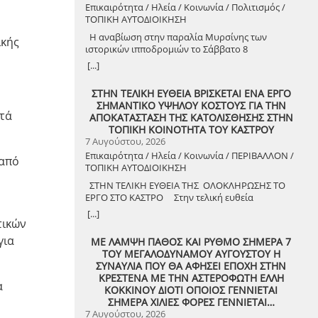
Επικαιρότητα / Ηλεία / Κοινωνία / Πολιτισμός /
ΤΟΠΙΚΗ ΑΥΤΟΔΙΟΙΚΗΣΗ
Η αναβίωση στην παραλία Μυρσίνης των
ικής
ιστορικών ιπποδρομιών το Σάββατο 8
Αυγούστου 2026
[...]
ΣΤΗΝ ΤΕΛΙΚΗ ΕΥΘΕΙΑ ΒΡΙΣΚΕΤΑΙ ΕΝΑ ΕΡΓΟ
ΣΗΜΑΝΤΙΚΟ ΥΨΗΛΟΥ ΚΟΣΤΟΥΣ ΓΙΑ ΤΗΝ
ατά
ΑΠΟΚΑΤΑΣΤΑΣΗ ΤΗΣ ΚΑΤΟΛΙΣΘΗΣΗΣ ΣΤΗΝ
ΤΟΠΙΚΗ ΚΟΙΝΟΤΗΤΑ ΤΟΥ ΚΑΣΤΡΟΥ
7 Αυγούστου, 2026
Επικαιρότητα / Ηλεία / Κοινωνία / ΠΕΡΙΒΑΛΛΟΝ /
 από
ΤΟΠΙΚΗ ΑΥΤΟΔΙΟΙΚΗΣΗ
ΣΤΗΝ ΤΕΛΙΚΗ ΕΥΘΕΙΑ ΤΗΣ ΟΛΟΚΛΗΡΩΣΗΣ ΤΟ
ΕΡΓΟ ΣΤΟ ΚΑΣΤΡΟ Στην τελική ευθεία
ολοκλήρωσης βρίσκεται το κρίσιμο έργο
[...]
αποκατάστασης της κατολίσθησης στην Τ.Κ.
τικών
Κάστρου, προϋπολογισμού 1,25 εκατομμυρίων
για
ΜΕ ΛΑΜΨΗ ΠΑΘΟΣ ΚΑΙ ΡΥΘΜΟ ΣΗΜΕΡΑ 7
ευρώ. Έπειτα από αυτοψία που πραγματοποίησε
ΤΟΥ ΜΕΓΑΛΟΔΥΝΑΜΟΥ ΑΥΓΟΥΣΤΟΥ Η
ο Δήμαρχος Ανδραβίδας-Κυλλήνης, Γιάννης
ΣΥΝΑΥΛΙΑ ΠΟΥ ΘΑ ΑΦΗΣΕΙ ΕΠΟΧΗ ΣΤΗΝ
Λέντζας, μαζί με κλιμάκιο της Τεχνικής Υπηρεσίας
ΚΡΕΣΤΕΝΑ ΜΕ ΤΗΝ ΑΣΤΕΡΟΦΩΤΗ ΕΛΛΗ
και εκπροσώπους της δημοτικής αρχής,
α
ΚΟΚΚΙΝΟΥ ΔΙΟΤΙ ΟΠΟΙΟΣ ΓΕΝΝΙΕΤΑΙ
διαπιστώθηκε πως οι παρεμβάσεις προχωρούν
ΣΗΜΕΡΑ ΧΙΛΙΕΣ ΦΟΡΕΣ ΓΕΝΝΙΕΤΑΙ…
άμεσα και αυστηρά εντός των
7 Αυγούστου, 2026
χρονοδιαγραμμάτων. ​Το έργο χρηματοδοτείται