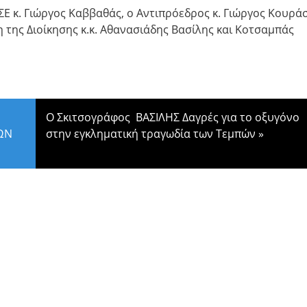
 κ. Γιώργος Καββαθάς, ο Αντιπρόεδρος κ. Γιώργος Κουράσ
η της Διοίκησης κ.κ. Αθανασιάδης Βασίλης και Κοτσαμπάς
Ο Σκιτσογράφος ΒΑΣΙΛΗΣ Δαγρές για το οξυγόνο
ΝΩΝ
στην εγκληματική τραγωδία των Τεμπών
»