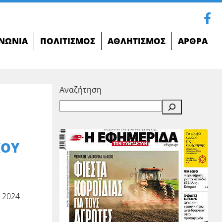
ΝΩΝΊΑ
ΠΟΛΙΤΙΣΜΌΣ
ΑΘΛΗΤΙΣΜΌΣ
ΆΡΘΡΑ
Αναζήτηση
ΚΟΥ
-2024