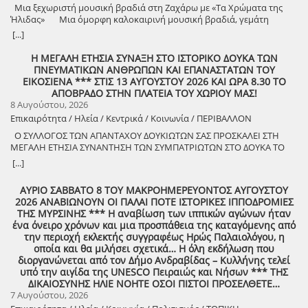
Μια ξεχωριστή μουσική βραδιά στη Ζαχάρω με «Τα Χρώματα της
Ήλιδας» Μια όμορφη καλοκαιρινή μουσική βραδιά, γεμάτη
μελωδίες, πολιτισμό και καλή διάθεση, διοργανώνει ο Δήμος
[...]
Ζαχάρως, στο πλαίσιο του Καλοκαιρινού Πολιτιστικού
Προγράμματος. Τη Δευτέρα 10 Αυγούστου, στις 21:30, το προαύλιο
Η ΜΕΓΑΛΗ ΕΤΗΣΙΑ ΣΥΝΑΞΗ ΣΤΟ ΙΣΤΟΡΙΚΟ ΔΟΥΚΑ ΤΩΝ
του Γυμνασίου Ζαχάρως θα γεμίσει μουσική, καθώς η Ορχήστρα «Τα
ΠΝΕΥΜΑΤΙΚΩΝ ΑΝΘΡΩΠΩΝ ΚΑΙ ΕΠΑΝΑΣΤΑΤΩΝ ΤΟΥ
Χρώματα της Ήλιδας» θα παρουσιάσει ένα ξεχωριστό μουσικό
ΕΙΚΟΣΙΕΝΑ *** ΣΤΙΣ 13 ΑΥΓΟΥΣΤΟΥ 2026 ΚΑΙ ΩΡΑ 8.30 ΤΟ
πρόγραμμα. Μια βραδιά που έρχεται να ενώσει ανθρώπους
ΑΠΟΒΡΑΔΟ ΣΤΗΝ ΠΛΑΤΕΙΑ ΤΟΥ ΧΩΡΙΟΥ ΜΑΣ!
διαφορετικών ηλικιών μέσα από τη δύναμη της μουσικής και να
8 Αυγούστου, 2026
προσφέρει σε κατοίκους και επισκέπτες μια όμορφη καλοκαιρινή
Επικαιρότητα / Ηλεία / Κεντρικά / Κοινωνία / ΠΕΡΙΒΑΛΛΟΝ
έξοδο. Ο Δήμος Ζαχάρως συνεχίζει να επενδύει στον πολιτισμό και να
Ο ΣΥΛΛΟΓΟΣ ΤΩΝ ΑΠΑΝΤΑΧΟΥ ΔΟΥΚΙΩΤΩΝ ΣΑΣ ΠΡΟΣΚΑΛΕΙ ΣΤΗ
δημιουργεί αφορμές για συνάντηση, ψυχαγωγία και συμμετοχή.
ΜΕΓΑΛΗ ΕΤΗΣΙΑ ΣΥΝΑΝΤΗΣΗ ΤΩΝ ΣΥΜΠΑΤΡΙΩΤΩΝ ΣΤΟ ΔΟΥΚΑ ΤΟ
Δευτέρα 10 Αυγούστου | 21:30 Προαύλιο Γυμνασίου Ζαχάρως
ΑΘΑΝΑΤΟ! Μεγάλη η χαρά η δική μας για το ριζιμιό μας και για
[...]
τον επαναστάτη πρόγονό μας που πολέμησε με το σπαθί στο χέρι
στο Πούσι τους Τουρκαλβανούς και είχε και μπαρουτόμυλο για τα
ΑΥΡΙΟ ΣΑΒΒΑΤΟ 8 ΤΟΥ ΜΑΚΡΟΗΜΕΡΕΥΟΝΤΟΣ ΑΥΓΟΥΣΤΟΥ
κανόνια του αγώνα! ΦΩΤΟΓΡΑΦΙΕΣ ΚΑΙ ΠΡΟΣΚΛΗΣΗ ΓΙΑ ΤΟ
2026 ΑΝΑΒΙΩΝΟΥΝ ΟΙ ΠΑΛΑΙ ΠΟΤΕ ΙΣΤΟΡΙΚΕΣ ΙΠΠΟΔΡΟΜΙΕΣ
ΣΥΝΑΠΑΝΤΗΜΑ (Πατήστε πάνω στο σύνδεσμο για να ανοίξει το
ΤΗΣ ΜΥΡΣΙΝΗΣ *** Η αναβίωση των ιππικών αγώνων ήταν
αρχείο) Ο Σύλλογος των απανταχού Δουκιωτών σάς προσκαλεί στην
ένα όνειρο χρόνων και μια προσπάθεια της καταγόμενης από
εκδήλωση που θα πραγματοποιηθεί στο χωριό μας, το ΔΟΥΚΑ, σε
την περιοχή εκλεκτής συγγραφέως Ηρώς Παλαιολόγου, η
συνδιοργάνωση με τον Δήμο Αρχαίας Ολυμπίας, στις 13 Αυγούστου,
οποία και θα μιλήσει σχετικά… Η όλη εκδήλωση που
ημέρα Πέμπτη και ώρα 8:30 μ.μ., στην πλατεία του χωριού με θέμα:
διοργανώνεται από τον Δήμο Ανδραβίδας – Κυλλήνης τελεί
«Άυλη πολιτιστική κληρονομιά: Eκφράσεις, Δράσεις Διαφύλαξης και
υπό την αιγίδα της UNESCO Πειραιώς και Νήσων *** ΤΗΣ
Προοπτικές στην Ηλεία» Oμιλητές: – Διομήδης Τόλιος, Διεύθυνση
ΔΙΚΑΙΟΣΥΝΗΣ ΗΛΙΕ ΝΟΗΤΕ ΟΣΟΙ ΠΙΣΤΟΙ ΠΡΟΣΕΛΘΕΤΕ…
Νεότερης Πολιτιστικής Κληρονομιάς ΥΠΠΟ-Σύλλογος Διβριωτών
7 Αυγούστου, 2026
Αθήνας – Γωγώ Κανελλοπούλου, εκπαιδευτικός – Νίκος