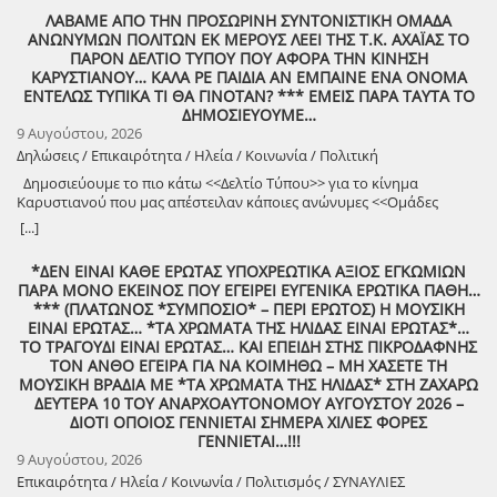
ΛΑΒΑΜΕ ΑΠΟ ΤΗΝ ΠΡΟΣΩΡΙΝΗ ΣΥΝΤΟΝΙΣΤΙΚΗ ΟΜΑΔΑ
ΑΝΩΝΥΜΩΝ ΠΟΛΙΤΩΝ ΕΚ ΜΕΡΟΥΣ ΛΕΕΙ ΤΗΣ Τ.Κ. ΑΧΑΪΑΣ ΤΟ
ΠΑΡΟΝ ΔΕΛΤΙΟ ΤΥΠΟΥ ΠΟΥ ΑΦΟΡΑ ΤΗΝ ΚΙΝΗΣΗ
ΚΑΡΥΣΤΙΑΝΟΥ… ΚΑΛΑ ΡΕ ΠΑΙΔΙΑ ΑΝ ΕΜΠΑΙΝΕ ΕΝΑ ΟΝΟΜΑ
ΕΝΤΕΛΩΣ ΤΥΠΙΚΑ ΤΙ ΘΑ ΓΙΝΟΤΑΝ? *** ΕΜΕΙΣ ΠΑΡΑ ΤΑΥΤΑ ΤΟ
ΔΗΜΟΣΙΕΥΟΥΜΕ…
9 Αυγούστου, 2026
Δηλώσεις / Επικαιρότητα / Ηλεία / Κοινωνία / Πολιτική
Δημοσιεύουμε το πιο κάτω <<Δελτίο Τύπου>> για το κίνημα
Καρυστιανού που μας απέστειλαν κάποιες ανώνυμες <<Ομάδες
Πολιτών>>!
[...]
*ΔΕΝ ΕΙΝΑΙ ΚΑΘΕ ΕΡΩΤΑΣ ΥΠΟΧΡΕΩΤΙΚΑ ΑΞΙΟΣ ΕΓΚΩΜΙΩΝ
ΠΑΡΑ ΜΟΝΟ ΕΚΕΙΝΟΣ ΠΟΥ ΕΓΕΙΡΕΙ ΕΥΓΕΝΙΚΑ ΕΡΩΤΙΚΑ ΠΑΘΗ…
*** (ΠΛΑΤΩΝΟΣ *ΣΥΜΠΟΣΙΟ* – ΠΕΡΙ ΕΡΩΤΟΣ) Η ΜΟΥΣΙΚΗ
ΕΙΝΑΙ ΕΡΩΤΑΣ… *ΤΑ ΧΡΩΜΑΤΑ ΤΗΣ ΗΛΙΔΑΣ ΕΙΝΑΙ ΕΡΩΤΑΣ*…
ΤΟ ΤΡΑΓΟΥΔΙ ΕΙΝΑΙ ΕΡΩΤΑΣ… ΚΑΙ ΕΠΕΙΔΗ ΣΤΗΣ ΠΙΚΡΟΔΑΦΝΗΣ
ΤΟΝ ΑΝΘΟ ΕΓΕΙΡΑ ΓΙΑ ΝΑ ΚΟΙΜΗΘΩ – ΜΗ ΧΑΣΕΤΕ ΤΗ
ΜΟΥΣΙΚΗ ΒΡΑΔΙΑ ΜΕ *ΤΑ ΧΡΩΜΑΤΑ ΤΗΣ ΗΛΙΔΑΣ* ΣΤΗ ΖΑΧΑΡΩ
ΔΕΥΤΕΡΑ 10 ΤΟΥ ΑΝΑΡΧΟΑΥΤΟΝΟΜΟΥ ΑΥΓΟΥΣΤΟΥ 2026 –
ΔΙΟΤΙ ΟΠΟΙΟΣ ΓΕΝΝΙΕΤΑΙ ΣΗΜΕΡΑ ΧΙΛΙΕΣ ΦΟΡΕΣ
ΓΕΝΝΙΕΤΑΙ…!!!
9 Αυγούστου, 2026
Επικαιρότητα / Ηλεία / Κοινωνία / Πολιτισμός / ΣΥΝΑΥΛΙΕΣ