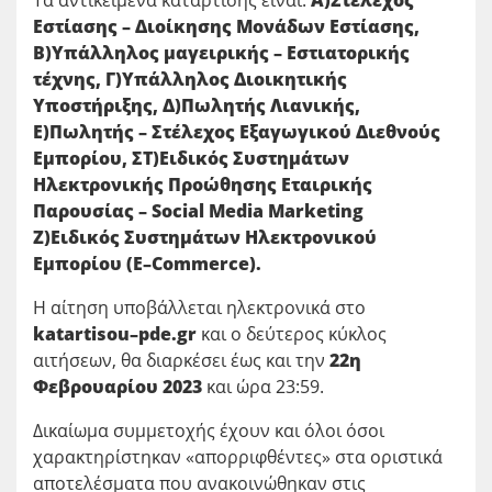
Τα αντικείμενα κατάρτισης είναι:
Α)Στέλεχος
Εστίασης – Διοίκησης Μονάδων Εστίασης,
Β)Υπάλληλος μαγειρικής – Εστιατορικής
τέχνης, Γ)Υπάλληλος Διοικητικής
Υποστήριξης, Δ)Πωλητής Λιανικής,
Ε)Πωλητής – Στέλεχος Εξαγωγικού Διεθνούς
Εμπορίου, ΣΤ)Ειδικός Συστημάτων
Ηλεκτρονικής Προώθησης Εταιρικής
Παρουσίας –
Social
Media
Marketing
Ζ)Ειδικός Συστημάτων Ηλεκτρονικού
Εμπορίου (
E
–
Commerce
).
Η αίτηση υποβάλλεται ηλεκτρονικά στο
katartisou
–
pde
.
gr
και ο δεύτερος κύκλος
αιτήσεων, θα διαρκέσει έως και την
22η
Φεβρουαρίου 2023
και ώρα 23:59.
Δικαίωμα συμμετοχής έχουν και όλοι όσοι
χαρακτηρίστηκαν «απορριφθέντες» στα οριστικά
αποτελέσματα που ανακοινώθηκαν στις