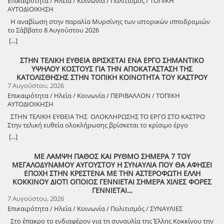
Επικαιρότητα / Ηλεία / Κοινωνία / Πολιτισμός / ΤΟΠΙΚΗ
Σιάκκουλης, Πρόεδρος eco action Νεμούτας Θα ακολουθήσoυν
ΑΥΤΟΔΙΟΙΚΗΣΗ
χοροί της Ηλείας από το Λύκειο Ελληνίδων Πύργου Η είσοδος για
την πολιτιστική εκδήλωση είναι ελεύθερη. Μετά το πέρας της
Η αναβίωση στην παραλία Μυρσίνης των ιστορικών ιπποδρομιών
εκδήλωσης, σας προσκαλούμε να διασκεδάσουμε όλοι μαζί με
το Σάββατο 8 Αυγούστου 2026
ζωντανή παραδοσιακή μουσική από τη μουσική ομάδα του
[...]
Λύσανδρου Παναγόπουλου, σε μια βραδιά γεμάτη κέφι, χορό και
γεύσεις. Θα προσφερθούν παραδοσιακά εδέσματα. Πρόσκληση
ΣΤΗΝ ΤΕΛΙΚΗ ΕΥΘΕΙΑ ΒΡΙΣΚΕΤΑΙ ΕΝΑ ΕΡΓΟ ΣΗΜΑΝΤΙΚΟ
συμμετοχής στο γλέντι: 10 ευρώ ανά άτομο.
ΥΨΗΛΟΥ ΚΟΣΤΟΥΣ ΓΙΑ ΤΗΝ ΑΠΟΚΑΤΑΣΤΑΣΗ ΤΗΣ
ΚΑΤΟΛΙΣΘΗΣΗΣ ΣΤΗΝ ΤΟΠΙΚΗ ΚΟΙΝΟΤΗΤΑ ΤΟΥ ΚΑΣΤΡΟΥ
7 Αυγούστου, 2026
Επικαιρότητα / Ηλεία / Κοινωνία / ΠΕΡΙΒΑΛΛΟΝ / ΤΟΠΙΚΗ
ΑΥΤΟΔΙΟΙΚΗΣΗ
ΣΤΗΝ ΤΕΛΙΚΗ ΕΥΘΕΙΑ ΤΗΣ ΟΛΟΚΛΗΡΩΣΗΣ ΤΟ ΕΡΓΟ ΣΤΟ ΚΑΣΤΡΟ
Στην τελική ευθεία ολοκλήρωσης βρίσκεται το κρίσιμο έργο
αποκατάστασης της κατολίσθησης στην Τ.Κ. Κάστρου,
[...]
προϋπολογισμού 1,25 εκατομμυρίων ευρώ. Έπειτα από αυτοψία που
πραγματοποίησε ο Δήμαρχος Ανδραβίδας-Κυλλήνης, Γιάννης
ΜΕ ΛΑΜΨΗ ΠΑΘΟΣ ΚΑΙ ΡΥΘΜΟ ΣΗΜΕΡΑ 7 ΤΟΥ
Λέντζας, μαζί με κλιμάκιο της Τεχνικής Υπηρεσίας και εκπροσώπους
ΜΕΓΑΛΟΔΥΝΑΜΟΥ ΑΥΓΟΥΣΤΟΥ Η ΣΥΝΑΥΛΙΑ ΠΟΥ ΘΑ ΑΦΗΣΕΙ
της δημοτικής αρχής, διαπιστώθηκε πως οι παρεμβάσεις προχωρούν
ΕΠΟΧΗ ΣΤΗΝ ΚΡΕΣΤΕΝΑ ΜΕ ΤΗΝ ΑΣΤΕΡΟΦΩΤΗ ΕΛΛΗ
άμεσα και αυστηρά εντός των χρονοδιαγραμμάτων. ​Το έργο
ΚΟΚΚΙΝΟΥ ΔΙΟΤΙ ΟΠΟΙΟΣ ΓΕΝΝΙΕΤΑΙ ΣΗΜΕΡΑ ΧΙΛΙΕΣ ΦΟΡΕΣ
χρηματοδοτείται από το Εθνικό Πρόγραμμα Ανάπτυξης και στο
ΓΕΝΝΙΕΤΑΙ…
πλαίσιο των εξειδικευμένων εργασιών πραγματοποιήθηκαν
7 Αυγούστου, 2026
εκσκαφές για την απομάκρυνση των χαλαρών εδαφών,
Επικαιρότητα / Ηλεία / Κοινωνία / Πολιτισμός / ΣΥΝΑΥΛΙΕΣ
κατασκευάστηκε ισχυρός τοίχος αντιστήριξης και τοποθετήθηκε
γεωύφασμα οπλισμένης γης, και συρματοκιβώτια καθώς και
Στο έπακρο το ενδιαφέρον για τη συναυλία της Έλλης Κοκκίνου την