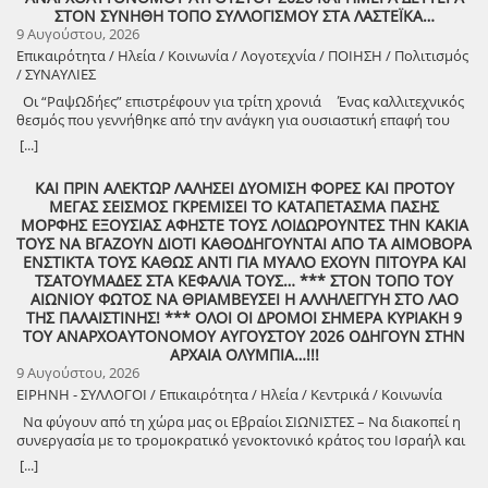
8888888888888888888888888888888888888888888888888888888888888
ΣΤΟΝ ΣΥΝΗΘΗ ΤΟΠΟ ΣΥΛΛΟΓΙΣΜΟΥ ΣΤΑ ΛΑΣΤΕΪΚΑ…
9 Αυγούστου, 2026
Επικαιρότητα / Ηλεία / Κοινωνία / Λογοτεχνία / ΠΟΙΗΣΗ / Πολιτισμός
/ ΣΥΝΑΥΛΙΕΣ
Οι “ΡαψΩδήες” επιστρέφουν για τρίτη χρονιά Ένας καλλιτεχνικός
θεσμός που γεννήθηκε από την ανάγκη για ουσιαστική επαφή του
ανθρώπου, με τον λόγο και την μουσική. Πιστοί στο όραμά μας για
[...]
συμμετοχική καλλιτεχνική έκφραση, συνεχίζουμε να βλέπουμε τον
θεατή όχι ως παθητικό δέκτη, αλλά ως συνοδοιπόρο. Οι “ΡαψΩδήες”
ΚΑΙ ΠΡΙΝ ΑΛΕΚΤΩΡ ΛΑΛΗΣΕΙ ΔΥΟΜΙΣΗ ΦΟΡΕΣ ΚΑΙ ΠΡΟΤΟΥ
ευελπιστούμε να είναι μια συνάντηση ανθρώπων, μια κοινή ανάσα,
ΜΕΓΑΣ ΣΕΙΣΜΟΣ ΓΚΡΕΜΙΣΕΙ ΤΟ ΚΑΤΑΠΕΤΑΣΜΑ ΠΑΣΗΣ
μια υπενθύμιση ότι ο πολιτισμός γεννιέται εκεί όπου μοιραζόμαστε,
ΜΟΡΦΗΣ ΕΞΟΥΣΙΑΣ ΑΦΗΣΤΕ ΤΟΥΣ ΛΟΙΔΩΡΟΥΝΤΕΣ ΤΗΝ ΚΑΚΙΑ
ακούμε και δημιουργούμε μαζί. Την Δευτέρα 10 Αυγούστου, στις
ΤΟΥΣ ΝΑ ΒΓΑΖΟΥΝ ΔΙΟΤΙ ΚΑΘΟΔΗΓΟΥΝΤΑΙ ΑΠΟ ΤΑ ΑΙΜΟΒΟΡΑ
21:00 , στήνουμε ξανά ένα Συμπόσιον Τέχνης, με «Ιστορίες και
ΕΝΣΤΙΚΤΑ ΤΟΥΣ ΚΑΘΩΣ ΑΝΤΙ ΓΙΑ ΜΥΑΛΟ ΕΧΟΥΝ ΠΙΤΟΥΡΑ ΚΑΙ
Τραγούδια» , στον ξεχωριστό χώρο της πέτρινης εκκλησίας στα
ΤΣΑΤΟΥΜΑΔΕΣ ΣΤΑ ΚΕΦΑΛΙΑ ΤΟΥΣ… *** ΣΤΟΝ ΤΟΠΟ ΤΟΥ
Λαστέικα. Σας περιμένουμε κοντά μας! Γιάννης Κορίζης – Δημήτρης
ΑΙΩΝΙΟΥ ΦΩΤΟΣ ΝΑ ΘΡΙΑΜΒΕΥΣΕΙ Η ΑΛΛΗΛΕΓΓΥΗ ΣΤΟ ΛΑΟ
Κορίζης Με την υποστήριξη του Δήμος Πύργου / Municipality Of
ΤΗΣ ΠΑΛΑΙΣΤΙΝΗΣ! *** ΟΛΟΙ ΟΙ ΔΡΟΜΟΙ ΣΗΜΕΡΑ ΚΥΡΙΑΚΗ 9
Pyrgos 2024 -2028
ΤΟΥ ΑΝΑΡΧΟΑΥΤΟΝΟΜΟΥ ΑΥΓΟΥΣΤΟΥ 2026 ΟΔΗΓΟΥΝ ΣΤΗΝ
ΑΡΧΑΙΑ ΟΛΥΜΠΙΑ…!!!
9 Αυγούστου, 2026
ΕΙΡΗΝΗ - ΣΥΛΛΟΓΟΙ / Επικαιρότητα / Ηλεία / Κεντρικά / Κοινωνία
Να φύγουν από τη χώρα μας οι Εβραίοι ΣΙΩΝΙΣΤΕΣ – Να διακοπεί η
συνεργασία με το τρομοκρατικό γενοκτονικό κράτος του Ισραήλ και
φέρτε πίσω στην Ελλάδα από τη Σαουδική Αραβία τους ελληνικούς
[...]
patriot!!