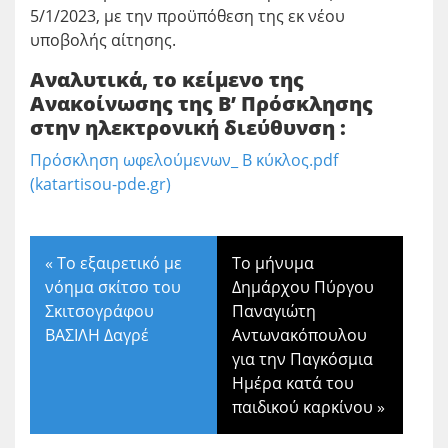
5/1/2023, με την προϋπόθεση της εκ νέου
υποβολής αίτησης.
Αναλυτικά, το κείμενο της
Ανακοίνωσης της Β’ Πρόσκλησης
στην ηλεκτρονική διεύθυνση :
Πρόσκληση ωφελούμενων_ Β κύκλος.pdf
(katartisou-pde.gr)
«
Το εξαιρετικό με
Το μήνυμα
νόημα σκίτσο του
Δημάρχου Πύργου
Σκιτσογράφου
Παναγιώτη
ΒΑΣΙΛΗ Δαγρέ
Αντωνακόπουλου
για την Παγκόσμια
Ημέρα κατά του
παιδικού καρκίνου
»