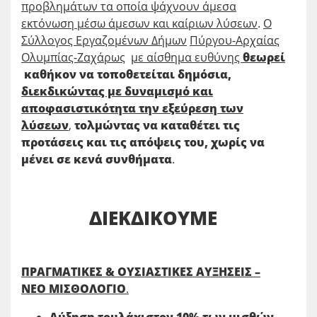
προβλημάτων τα οποία ψάχνουν άμεσα
εκτόνωση μέσω άμεσων και καίριων λύσεων
.
Ο
Σύλλογος Εργαζομένων Δήμων
Πύργου-Αρχαίας
Ολυμπίας-Ζαχάρως
με αίσθημα ευθύνης
θεωρεί
καθήκον να τοποθετείται
δημόσια,
διεκδικώντας με δυναμισμό και
αποφασιστικότητα την εξεύρεση των
λύσεων
,
τολμώντας να καταθέτει τις
προτάσεις και τις απόψεις του, χωρίς να
μένει σε κενά συνθήματα
.
ΔΙΕΚΔΙΚΟΥΜΕ
ΠΡΑΓΜΑΤΙΚΕΣ & ΟΥΣΙΑΣΤΙΚΕΣ ΑΥΞΗΣΕΙΣ –
ΝΕΟ ΜΙΣΘΟΛΟΓΙΟ
.