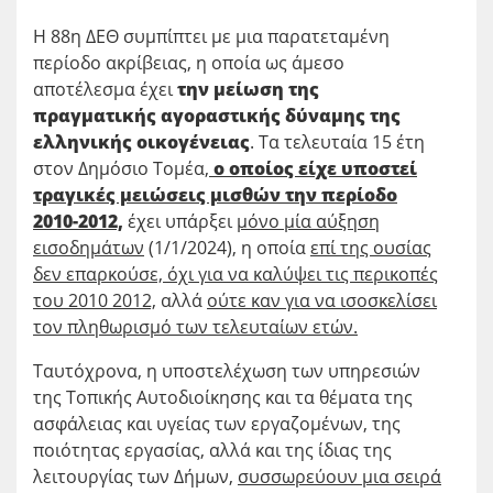
Η 88η ΔΕΘ συμπίπτει με μια παρατεταμένη
περίοδο ακρίβειας, η οποία ως άμεσο
αποτέλεσμα έχει
την μείωση της
πραγματικής αγοραστικής δύναμης της
ελληνικής οικογένειας
. Τα τελευταία 15 έτη
στον Δημόσιο Τομέα
,
ο οποίος είχε υποστεί
τραγικές μειώσεις μισθών την περίοδο
2010-2012,
έχει υπάρξει
μόνο μία αύξηση
εισοδημάτων
(1/1/2024), η οποία
επί της ουσίας
δεν επαρκούσε, όχι για να καλύψει τις περικοπές
του 2010 2012,
αλλά
ούτε καν για να ισοσκελίσει
τον πληθωρισμό των τελευταίων ετών.
Ταυτόχρονα, η υποστελέχωση των υπηρεσιών
της Τοπικής Αυτοδιοίκησης και τα θέματα της
ασφάλειας και υγείας των εργαζομένων, της
ποιότητας εργασίας, αλλά και της ίδιας της
λειτουργίας των Δήμων,
συσσωρεύουν μια σειρά