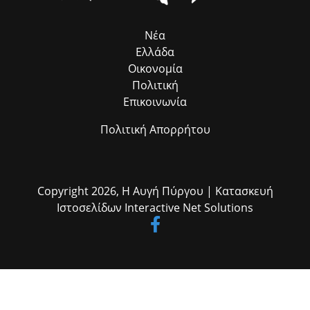
Ρομά κ. Νίκο Μπατζαλή, για την ακριβή μεταφορά των αναγκών από
το πεδίο. Η συλλογική αυτή προσπάθεια αποδεικνύει στην πράξη ότι
η ομαδική δουλειά φέρνει απτά αποτελέσματα για όλους τους
Νέα
δημότες μας.»
Ελλάδα
Οικονομία
Πολιτική
Επικοινωνία
Πολιτική Απορρήτου
Copyright 2026,
Η Αυγή Πύργου
| Κατασκευή
Ιστοσελίδων
Interactive Net Solutions