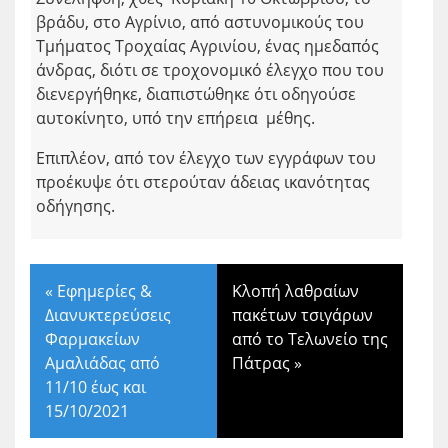
βράδυ, στο Αγρίνιο, από αστυνομικούς του
Τμήματος Τροχαίας Αγρινίου, ένας ημεδαπός
άνδρας, διότι σε τροχονομικό έλεγχο που του
διενεργήθηκε, διαπιστώθηκε ότι οδηγούσε
αυτοκίνητο, υπό την επήρεια μέθης.
Επιπλέον, από τον έλεγχο των εγγράφων του
προέκυψε ότι στερούταν άδειας ικανότητας
οδήγησης.
«
Εφημερίες &
Κλοπή λαθραίων
Διανυκτερεύσεις
πακέτων τσιγάρων
Φαρμακείων
από το Τελωνείο της
Αμαλιάδας από
Πάτρας
»
11/10 έως και
15/10/2021