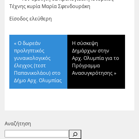
Τέχνης κυρία Μαρία Σφενδουράκη
Είσοδος ελεύθερη
«
Ο δωρεάν
Η σύσκεψη
προληπτικός
Δημάρχων στην
γυναικολογικός
Αρχ. Ολυμπία για το
έλεγχος (τεστ
Πρόγραμμα
Παπανικολάου) στο
Ανασυγκρότησης
»
Δήμο Αρχ. Ολυμπίας
Αναζήτηση