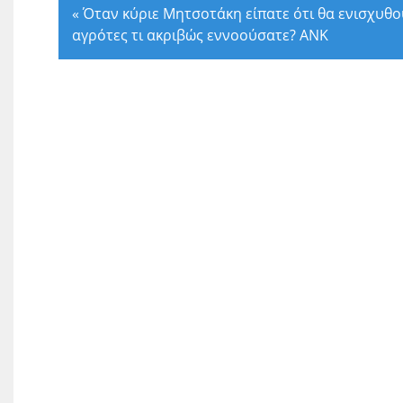
«
Όταν κύριε Μητσοτάκη είπατε ότι θα ενισχυθο
αγρότες τι ακριβώς εννοούσατε? ΑΝΚ