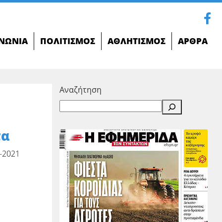
ΝΩΝΊΑ
ΠΟΛΙΤΙΣΜΌΣ
ΑΘΛΗΤΙΣΜΌΣ
ΆΡΘΡΑ
Αναζήτηση
τα
-2021