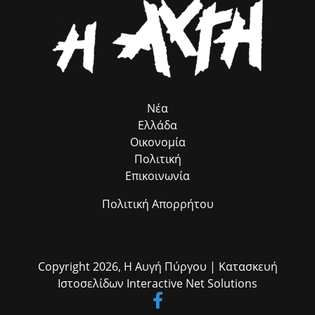
πρόεδρος του Δικηγορικού Συλλόγου Ηλείας κ. Δημ.
Δημητρουλόπουλος, η αρμόδια αρχαιολόγος κ. Ζαχαρούλα
Λεβεντούρη, αιρετοί, εκπρόσωποι φορέων και αρχών, εργαζόμενοι
του Δήμου κ.α.
Νέα
Ελλάδα
Οικονομία
Πολιτική
Επικοινωνία
Πολιτική Απορρήτου
Copyright 2026,
Η Αυγή Πύργου
| Κατασκευή
Ιστοσελίδων
Interactive Net Solutions