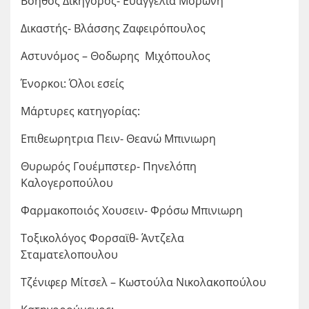
Βοηθός Δικηγόρος- Ευαγγελία Μορώνη
Δικαστής- Βλάσσης Ζαφειρόπουλος
Αστυνόμος – Θοδωρης Μιχόπουλος
Ένορκοι: Όλοι εσείς
Μάρτυρες κατηγορίας:
Επιθεωρητρια Πειν- Θεανώ Μπινιωρη
Θυρωρός Γουέμπστερ- Πηνελόπη
Καλογεροπούλου
Φαρμακοποιός Χουσειν- Φρόσω Μπινιωρη
Τοξικολόγος Φορσαϊθ- Άντζελα
Σταματελοπουλου
Τζένιφερ Μίτσελ – Κωστούλα Νικολακοπούλου