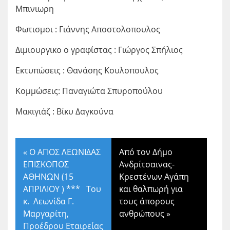
Μπινιωρη
Φωτισμοι : Γιάννης Αποστολοπουλος
Διμιουργικο ο γραφίστας : Γιώργος Σπήλιος
Εκτυπώσεις : Θανάσης Κουλοπουλος
Κομμώσεις: Παναγιώτα Σπυροπούλου
Μακιγιάζ : Βίκυ Δαγκούνα
«
Ο AΓΙΟΣ ΛΕΩΝΙΔΑΣ
Από τον Δήμο
ΕΠΙΣΚΟΠΟΣ
Ανδρίτσαινας-
ΑΘΗΝΩΝ (15
Κρεστένων Αγάπη
ΑΠΡΙΛΙΟΥ ) *** Του
και θαλπωρή για
κ. Λεωνίδα Γ.
τους άπορους
Μαργαρίτη,
ανθρώπους
»
Προέδρου Εταιρείας