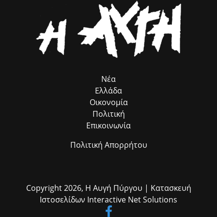
ROMACT στην Ελλάδα κ. Γιώργο Τσιάκαλο, για την καταλυτική
συμβολή του προγράμματος, που λειτουργεί ως πολύτιμος
σύμβουλος προσέλκυσης πόρων, χωρίς να επιβαρύνει ούτε με ένα
ευρώ τον Δήμο μας. Παράλληλα, εκφράζω τις θερμές μου ευχαριστίες
στον αρμόδιο Αντιδήμαρχο κ. Ηλία Ευσταθόπουλο για τον
συντονισμό, τη Διεύθυνση Πρόνοιας και την Προϊσταμένη της κα Σία
Ανδριοπούλου, καθώς και τον άμισθο σύμβουλό μου για θέματα
Ρομά κ. Νίκο Μπατζαλή, για την ακριβή μεταφορά των αναγκών από
το πεδίο. Η συλλογική αυτή προσπάθεια αποδεικνύει στην πράξη ότι
η ομαδική δουλειά φέρνει απτά αποτελέσματα για όλους τους
Νέα
δημότες μας.»
Ελλάδα
Οικονομία
Πολιτική
Επικοινωνία
Πολιτική Απορρήτου
Copyright 2026,
Η Αυγή Πύργου
| Κατασκευή
Ιστοσελίδων
Interactive Net Solutions