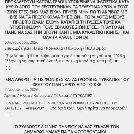
ΠΡΟΚΑΛΕΣΟΥΝ ΚΑΠΟΙΑ ΓΕΛΟΙΑ ΥΠΟΚΕΙΜΕΝΑ ΦΑΣΙΣΤΙΚΑ ΚΑΤΑ
ΚΥΡΙΟ ΛΟΓΟ ΠΟΥ ΕΡΩΤΕΥΘΗΚΑΝ ΤΑ ΤΕΛΕΥΤΑΙΑ ΧΡΟΝΙΑ ΤΟΥΣ
ΣΙΩΝΙΣΤΕΣ ΕΝΩ ΜΑΣ ΕΙΧΑΝ ΠΡΗΞΕΙ ΜΗΝ ΠΩ ΤΙ ΑΚΡΙΒΩΣ ΜΕ
ΕΚΕΙΝΑ ΤΑ ΠΡΩΤΟΚΟΛΛΑ ΤΗΣ ΣΙΩΝ… ΤΩΡΑ ΛΟΓΩ ΜΙΣΟΥΣ
ΠΡΟΣ ΤΟ ΙΣΛΑΜ ΕΧΟΥΝ ΚΑΤΑΠΙΕΙ ΤΗ ΓΛΩΣΣΑ ΤΟΥΣ ΚΑΙ
ΥΠΟΣΤΗΡΙΖΟΥΝ ΤΟΥΣ ΕΒΡΑΙΟΥΣ ΣΙΩΝΙΣΤΕΣ… ΓΙ΄ΑΥΤΟ ΑΝ
ΠΑΝΕ ΝΑ ΣΑΣ ΤΗΝ ΒΓΟΥΝ ΚΑΝΤΕ ΜΙΑ ΚΥΚΛΩΤΙΚΗ ΚΙΝΗΣΗ ΚΑΙ
ΟΛΑ ΤΑ ΑΛΛΑ ΕΠΟΝΤΑΙ…
6 Αυγούστου, 2026
Επικαιρότητα / Ηλεία / Κοινωνία / Πολιτική / Πολιτισμός
Την Κυριακή 9 του διψασμένου για Δικαιοσύνη Αυγούστου 2026 η
Ελληνική Δημοκρατική Αντιεξουσιαστική Καρδιά χτυπά μαζί με
ΟΛΟΥΣ τους Συναγωνιστές για την Παλαιστίνη μέρα Μνήμης και
[...]
Αγώνα!
ΕΝΑ ΑΡΘΡΟ ΓΙΑ ΤΙΣ ΦΟΝΙΚΕΣ ΚΑΤΑΣΤΡΟΦΙΚΕΣ ΠΥΡΚΑΓΙΕΣ ΤΟΥ
ΧΡΗΣΤΟΥ ΓΙΑΝΝΑΡΟΥ ΑΠΟ ΤΟ ΚΚΕ
4 Αυγούστου, 2026
Άρθρα / Ηλεία / Κοινωνία / Πολιτική / ΠΥΡΚΑΓΙΕΣ
ΕΝΑ ΑΡΘΡΟ ΓΙΑ ΤΙΣ ΦΟΝΙΚΕΣ ΚΑΤΑΣΤΡΟΦΙΚΕΣ ΠΥΡΚΑΓΙΕΣ ΤΟΥ
ΧΡΗΣΤΟΥ ΓΙΑΝΝΑΡΟΥ Στα όριά του! Οργή πρέπει να προκαλούν
τα αναμασήματα του πρωθυπουργού και κυβερνητικών στελεχών,
[...]
που παίζουν την κασέτα της «κλιματικής αλλαγής» και της ατομικής
ευθύνης για να καλύψουν την ολέθρια εμπρηστική πολιτική τους.
Ο ΣΥΛΛΟΓΟΣ ΛΙΜΝΗΣ ΠΗΝΕΙΟΥ ΗΛΙΔΑΣ ΕΓΚΑΛΕΙ ΤΟΝ
Αποκορύφωμα ήταν η δήλωση του υπουργού Πολιτικής Προστασίας,
ΔΗΜΑΡΧΟ ΗΛΙΔΑΣ ΓΙΑ ΤΑ ΦΩΤΟΒΟΛΤΑΪΚΑ…
ότι ο κρατικός μηχανισμός έχει φτάσει «στα όριά του», όταν πριν από