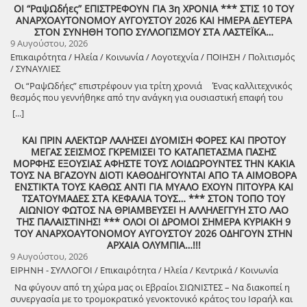
8888888888888888888888888888888888888888888888888888888888888
ΟΙ “ΡαψΩδήες” ΕΠΙΣΤΡΕΦΟΥΝ ΓΙΑ 3η ΧΡΟΝΙΑ *** ΣΤΙΣ 10 ΤΟΥ
ΑΝΑΡΧΟΑΥΤΟΝΟΜΟΥ ΑΥΓΟΥΣΤΟΥ 2026 ΚΑΙ ΗΜΕΡΑ ΔΕΥΤΕΡΑ
8888888888888888888888888888888888888888888888888888888888888
ΣΤΟΝ ΣΥΝΗΘΗ ΤΟΠΟ ΣΥΛΛΟΓΙΣΜΟΥ ΣΤΑ ΛΑΣΤΕΪΚΑ…
9 Αυγούστου, 2026
Επικαιρότητα / Ηλεία / Κοινωνία / Λογοτεχνία / ΠΟΙΗΣΗ / Πολιτισμός
/ ΣΥΝΑΥΛΙΕΣ
Οι “ΡαψΩδήες” επιστρέφουν για τρίτη χρονιά Ένας καλλιτεχνικός
θεσμός που γεννήθηκε από την ανάγκη για ουσιαστική επαφή του
ανθρώπου, με τον λόγο και την μουσική. Πιστοί στο όραμά μας για
[...]
συμμετοχική καλλιτεχνική έκφραση, συνεχίζουμε να βλέπουμε τον
θεατή όχι ως παθητικό δέκτη, αλλά ως συνοδοιπόρο. Οι “ΡαψΩδήες”
ΚΑΙ ΠΡΙΝ ΑΛΕΚΤΩΡ ΛΑΛΗΣΕΙ ΔΥΟΜΙΣΗ ΦΟΡΕΣ ΚΑΙ ΠΡΟΤΟΥ
ευελπιστούμε να είναι μια συνάντηση ανθρώπων, μια κοινή ανάσα,
ΜΕΓΑΣ ΣΕΙΣΜΟΣ ΓΚΡΕΜΙΣΕΙ ΤΟ ΚΑΤΑΠΕΤΑΣΜΑ ΠΑΣΗΣ
μια υπενθύμιση ότι ο πολιτισμός γεννιέται εκεί όπου μοιραζόμαστε,
ΜΟΡΦΗΣ ΕΞΟΥΣΙΑΣ ΑΦΗΣΤΕ ΤΟΥΣ ΛΟΙΔΩΡΟΥΝΤΕΣ ΤΗΝ ΚΑΚΙΑ
ακούμε και δημιουργούμε μαζί. Την Δευτέρα 10 Αυγούστου, στις
ΤΟΥΣ ΝΑ ΒΓΑΖΟΥΝ ΔΙΟΤΙ ΚΑΘΟΔΗΓΟΥΝΤΑΙ ΑΠΟ ΤΑ ΑΙΜΟΒΟΡΑ
21:00 , στήνουμε ξανά ένα Συμπόσιον Τέχνης, με «Ιστορίες και
ΕΝΣΤΙΚΤΑ ΤΟΥΣ ΚΑΘΩΣ ΑΝΤΙ ΓΙΑ ΜΥΑΛΟ ΕΧΟΥΝ ΠΙΤΟΥΡΑ ΚΑΙ
Τραγούδια» , στον ξεχωριστό χώρο της πέτρινης εκκλησίας στα
ΤΣΑΤΟΥΜΑΔΕΣ ΣΤΑ ΚΕΦΑΛΙΑ ΤΟΥΣ… *** ΣΤΟΝ ΤΟΠΟ ΤΟΥ
Λαστέικα. Σας περιμένουμε κοντά μας! Γιάννης Κορίζης – Δημήτρης
ΑΙΩΝΙΟΥ ΦΩΤΟΣ ΝΑ ΘΡΙΑΜΒΕΥΣΕΙ Η ΑΛΛΗΛΕΓΓΥΗ ΣΤΟ ΛΑΟ
Κορίζης Με την υποστήριξη του Δήμος Πύργου / Municipality Of
ΤΗΣ ΠΑΛΑΙΣΤΙΝΗΣ! *** ΟΛΟΙ ΟΙ ΔΡΟΜΟΙ ΣΗΜΕΡΑ ΚΥΡΙΑΚΗ 9
Pyrgos 2024 -2028
ΤΟΥ ΑΝΑΡΧΟΑΥΤΟΝΟΜΟΥ ΑΥΓΟΥΣΤΟΥ 2026 ΟΔΗΓΟΥΝ ΣΤΗΝ
ΑΡΧΑΙΑ ΟΛΥΜΠΙΑ…!!!
9 Αυγούστου, 2026
ΕΙΡΗΝΗ - ΣΥΛΛΟΓΟΙ / Επικαιρότητα / Ηλεία / Κεντρικά / Κοινωνία
Να φύγουν από τη χώρα μας οι Εβραίοι ΣΙΩΝΙΣΤΕΣ – Να διακοπεί η
συνεργασία με το τρομοκρατικό γενοκτονικό κράτος του Ισραήλ και