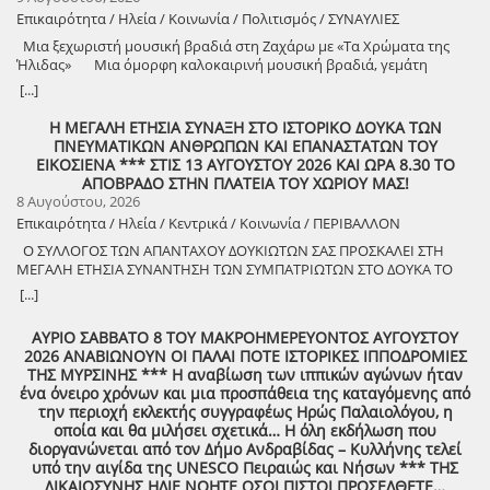
Επικαιρότητα / Ηλεία / Κοινωνία / Πολιτισμός / ΣΥΝΑΥΛΙΕΣ
Μια ξεχωριστή μουσική βραδιά στη Ζαχάρω με «Τα Χρώματα της
Ήλιδας» Μια όμορφη καλοκαιρινή μουσική βραδιά, γεμάτη
μελωδίες, πολιτισμό και καλή διάθεση, διοργανώνει ο Δήμος
[...]
Ζαχάρως, στο πλαίσιο του Καλοκαιρινού Πολιτιστικού
Προγράμματος. Τη Δευτέρα 10 Αυγούστου, στις 21:30, το προαύλιο
Η ΜΕΓΑΛΗ ΕΤΗΣΙΑ ΣΥΝΑΞΗ ΣΤΟ ΙΣΤΟΡΙΚΟ ΔΟΥΚΑ ΤΩΝ
του Γυμνασίου Ζαχάρως θα γεμίσει μουσική, καθώς η Ορχήστρα «Τα
ΠΝΕΥΜΑΤΙΚΩΝ ΑΝΘΡΩΠΩΝ ΚΑΙ ΕΠΑΝΑΣΤΑΤΩΝ ΤΟΥ
Χρώματα της Ήλιδας» θα παρουσιάσει ένα ξεχωριστό μουσικό
ΕΙΚΟΣΙΕΝΑ *** ΣΤΙΣ 13 ΑΥΓΟΥΣΤΟΥ 2026 ΚΑΙ ΩΡΑ 8.30 ΤΟ
πρόγραμμα. Μια βραδιά που έρχεται να ενώσει ανθρώπους
ΑΠΟΒΡΑΔΟ ΣΤΗΝ ΠΛΑΤΕΙΑ ΤΟΥ ΧΩΡΙΟΥ ΜΑΣ!
διαφορετικών ηλικιών μέσα από τη δύναμη της μουσικής και να
8 Αυγούστου, 2026
προσφέρει σε κατοίκους και επισκέπτες μια όμορφη καλοκαιρινή
Επικαιρότητα / Ηλεία / Κεντρικά / Κοινωνία / ΠΕΡΙΒΑΛΛΟΝ
έξοδο. Ο Δήμος Ζαχάρως συνεχίζει να επενδύει στον πολιτισμό και να
Ο ΣΥΛΛΟΓΟΣ ΤΩΝ ΑΠΑΝΤΑΧΟΥ ΔΟΥΚΙΩΤΩΝ ΣΑΣ ΠΡΟΣΚΑΛΕΙ ΣΤΗ
δημιουργεί αφορμές για συνάντηση, ψυχαγωγία και συμμετοχή.
ΜΕΓΑΛΗ ΕΤΗΣΙΑ ΣΥΝΑΝΤΗΣΗ ΤΩΝ ΣΥΜΠΑΤΡΙΩΤΩΝ ΣΤΟ ΔΟΥΚΑ ΤΟ
Δευτέρα 10 Αυγούστου | 21:30 Προαύλιο Γυμνασίου Ζαχάρως
ΑΘΑΝΑΤΟ! Μεγάλη η χαρά η δική μας για το ριζιμιό μας και για
[...]
τον επαναστάτη πρόγονό μας που πολέμησε με το σπαθί στο χέρι
στο Πούσι τους Τουρκαλβανούς και είχε και μπαρουτόμυλο για τα
ΑΥΡΙΟ ΣΑΒΒΑΤΟ 8 ΤΟΥ ΜΑΚΡΟΗΜΕΡΕΥΟΝΤΟΣ ΑΥΓΟΥΣΤΟΥ
κανόνια του αγώνα! ΦΩΤΟΓΡΑΦΙΕΣ ΚΑΙ ΠΡΟΣΚΛΗΣΗ ΓΙΑ ΤΟ
2026 ΑΝΑΒΙΩΝΟΥΝ ΟΙ ΠΑΛΑΙ ΠΟΤΕ ΙΣΤΟΡΙΚΕΣ ΙΠΠΟΔΡΟΜΙΕΣ
ΣΥΝΑΠΑΝΤΗΜΑ (Πατήστε πάνω στο σύνδεσμο για να ανοίξει το
ΤΗΣ ΜΥΡΣΙΝΗΣ *** Η αναβίωση των ιππικών αγώνων ήταν
αρχείο) Ο Σύλλογος των απανταχού Δουκιωτών σάς προσκαλεί στην
ένα όνειρο χρόνων και μια προσπάθεια της καταγόμενης από
εκδήλωση που θα πραγματοποιηθεί στο χωριό μας, το ΔΟΥΚΑ, σε
την περιοχή εκλεκτής συγγραφέως Ηρώς Παλαιολόγου, η
συνδιοργάνωση με τον Δήμο Αρχαίας Ολυμπίας, στις 13 Αυγούστου,
οποία και θα μιλήσει σχετικά… Η όλη εκδήλωση που
ημέρα Πέμπτη και ώρα 8:30 μ.μ., στην πλατεία του χωριού με θέμα:
διοργανώνεται από τον Δήμο Ανδραβίδας – Κυλλήνης τελεί
«Άυλη πολιτιστική κληρονομιά: Eκφράσεις, Δράσεις Διαφύλαξης και
υπό την αιγίδα της UNESCO Πειραιώς και Νήσων *** ΤΗΣ
Προοπτικές στην Ηλεία» Oμιλητές: – Διομήδης Τόλιος, Διεύθυνση
ΔΙΚΑΙΟΣΥΝΗΣ ΗΛΙΕ ΝΟΗΤΕ ΟΣΟΙ ΠΙΣΤΟΙ ΠΡΟΣΕΛΘΕΤΕ…