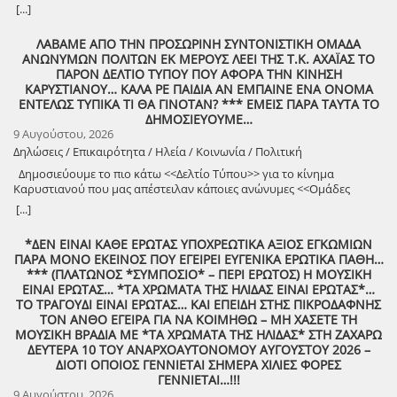
φέρτε πίσω στην Ελλάδα από τη Σαουδική Αραβία τους ελληνικούς
[...]
patriot!!
ΛΑΒΑΜΕ ΑΠΟ ΤΗΝ ΠΡΟΣΩΡΙΝΗ ΣΥΝΤΟΝΙΣΤΙΚΗ ΟΜΑΔΑ
ΑΝΩΝΥΜΩΝ ΠΟΛΙΤΩΝ ΕΚ ΜΕΡΟΥΣ ΛΕΕΙ ΤΗΣ Τ.Κ. ΑΧΑΪΑΣ ΤΟ
ΠΑΡΟΝ ΔΕΛΤΙΟ ΤΥΠΟΥ ΠΟΥ ΑΦΟΡΑ ΤΗΝ ΚΙΝΗΣΗ
ΚΑΡΥΣΤΙΑΝΟΥ… ΚΑΛΑ ΡΕ ΠΑΙΔΙΑ ΑΝ ΕΜΠΑΙΝΕ ΕΝΑ ΟΝΟΜΑ
ΕΝΤΕΛΩΣ ΤΥΠΙΚΑ ΤΙ ΘΑ ΓΙΝΟΤΑΝ? *** ΕΜΕΙΣ ΠΑΡΑ ΤΑΥΤΑ ΤΟ
ΔΗΜΟΣΙΕΥΟΥΜΕ…
9 Αυγούστου, 2026
Δηλώσεις / Επικαιρότητα / Ηλεία / Κοινωνία / Πολιτική
Δημοσιεύουμε το πιο κάτω <<Δελτίο Τύπου>> για το κίνημα
Καρυστιανού που μας απέστειλαν κάποιες ανώνυμες <<Ομάδες
Πολιτών>>!
[...]
*ΔΕΝ ΕΙΝΑΙ ΚΑΘΕ ΕΡΩΤΑΣ ΥΠΟΧΡΕΩΤΙΚΑ ΑΞΙΟΣ ΕΓΚΩΜΙΩΝ
ΠΑΡΑ ΜΟΝΟ ΕΚΕΙΝΟΣ ΠΟΥ ΕΓΕΙΡΕΙ ΕΥΓΕΝΙΚΑ ΕΡΩΤΙΚΑ ΠΑΘΗ…
*** (ΠΛΑΤΩΝΟΣ *ΣΥΜΠΟΣΙΟ* – ΠΕΡΙ ΕΡΩΤΟΣ) Η ΜΟΥΣΙΚΗ
ΕΙΝΑΙ ΕΡΩΤΑΣ… *ΤΑ ΧΡΩΜΑΤΑ ΤΗΣ ΗΛΙΔΑΣ ΕΙΝΑΙ ΕΡΩΤΑΣ*…
ΤΟ ΤΡΑΓΟΥΔΙ ΕΙΝΑΙ ΕΡΩΤΑΣ… ΚΑΙ ΕΠΕΙΔΗ ΣΤΗΣ ΠΙΚΡΟΔΑΦΝΗΣ
ΤΟΝ ΑΝΘΟ ΕΓΕΙΡΑ ΓΙΑ ΝΑ ΚΟΙΜΗΘΩ – ΜΗ ΧΑΣΕΤΕ ΤΗ
ΜΟΥΣΙΚΗ ΒΡΑΔΙΑ ΜΕ *ΤΑ ΧΡΩΜΑΤΑ ΤΗΣ ΗΛΙΔΑΣ* ΣΤΗ ΖΑΧΑΡΩ
ΔΕΥΤΕΡΑ 10 ΤΟΥ ΑΝΑΡΧΟΑΥΤΟΝΟΜΟΥ ΑΥΓΟΥΣΤΟΥ 2026 –
ΔΙΟΤΙ ΟΠΟΙΟΣ ΓΕΝΝΙΕΤΑΙ ΣΗΜΕΡΑ ΧΙΛΙΕΣ ΦΟΡΕΣ
ΓΕΝΝΙΕΤΑΙ…!!!
9 Αυγούστου, 2026