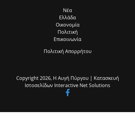
το πεδίο. Η συλλογική αυτή προσπάθεια αποδεικνύει στην πράξη ότι
η ομαδική δουλειά φέρνει απτά αποτελέσματα για όλους τους
Νέα
δημότες μας.»
Ελλάδα
Οικονομία
Πολιτική
Επικοινωνία
Πολιτική Απορρήτου
Copyright 2026,
Η Αυγή Πύργου
| Κατασκευή
Ιστοσελίδων
Interactive Net Solutions