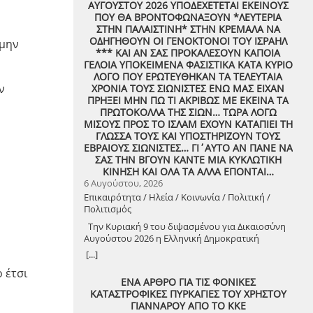
ΑΥΓΟΥΣΤΟΥ 2026 ΥΠΟΔΕΧΕΤΕΤΑΙ ΕΚΕΙΝΟΥΣ
ΠΟΥ ΘΑ ΒΡΟΝΤΟΦΩΝΑΞΟΥΝ *ΛΕΥΤΕΡΙΑ
ΣΤΗΝ ΠΑΛΑΙΣΤΙΝΗ* ΣΤΗΝ ΚΡΕΜΑΛΑ ΝΑ
ΟΔΗΓΗΘΟΥΝ ΟΙ ΓΕΝΟΚΤΟΝΟΙ ΤΟΥ ΙΣΡΑΗΛ
 μην
*** ΚΑΙ ΑΝ ΣΑΣ ΠΡΟΚΑΛΕΣΟΥΝ ΚΑΠΟΙΑ
ΓΕΛΟΙΑ ΥΠΟΚΕΙΜΕΝΑ ΦΑΣΙΣΤΙΚΑ ΚΑΤΑ ΚΥΡΙΟ
ΛΟΓΟ ΠΟΥ ΕΡΩΤΕΥΘΗΚΑΝ ΤΑ ΤΕΛΕΥΤΑΙΑ
ν
ΧΡΟΝΙΑ ΤΟΥΣ ΣΙΩΝΙΣΤΕΣ ΕΝΩ ΜΑΣ ΕΙΧΑΝ
ΠΡΗΞΕΙ ΜΗΝ ΠΩ ΤΙ ΑΚΡΙΒΩΣ ΜΕ ΕΚΕΙΝΑ ΤΑ
ΠΡΩΤΟΚΟΛΛΑ ΤΗΣ ΣΙΩΝ… ΤΩΡΑ ΛΟΓΩ
ΜΙΣΟΥΣ ΠΡΟΣ ΤΟ ΙΣΛΑΜ ΕΧΟΥΝ ΚΑΤΑΠΙΕΙ ΤΗ
ΓΛΩΣΣΑ ΤΟΥΣ ΚΑΙ ΥΠΟΣΤΗΡΙΖΟΥΝ ΤΟΥΣ
ΕΒΡΑΙΟΥΣ ΣΙΩΝΙΣΤΕΣ… ΓΙ΄ΑΥΤΟ ΑΝ ΠΑΝΕ ΝΑ
ΣΑΣ ΤΗΝ ΒΓΟΥΝ ΚΑΝΤΕ ΜΙΑ ΚΥΚΛΩΤΙΚΗ
ΚΙΝΗΣΗ ΚΑΙ ΟΛΑ ΤΑ ΑΛΛΑ ΕΠΟΝΤΑΙ…
6 Αυγούστου, 2026
Επικαιρότητα / Ηλεία / Κοινωνία / Πολιτική /
Πολιτισμός
Την Κυριακή 9 του διψασμένου για Δικαιοσύνη
Αυγούστου 2026 η Ελληνική Δημοκρατική
Αντιεξουσιαστική Καρδιά χτυπά μαζί με ΟΛΟΥΣ
[...]
τους Συναγωνιστές για την Παλαιστίνη μέρα
 έτσι
Μνήμης και Αγώνα!
ΕΝΑ ΑΡΘΡΟ ΓΙΑ ΤΙΣ ΦΟΝΙΚΕΣ
ΚΑΤΑΣΤΡΟΦΙΚΕΣ ΠΥΡΚΑΓΙΕΣ ΤΟΥ ΧΡΗΣΤΟΥ
ΓΙΑΝΝΑΡΟΥ ΑΠΟ ΤΟ ΚΚΕ