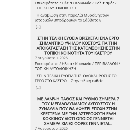
Επικαιρότητα / Ηλεία / Κοινωνία / Πολιτισμός /
ΤΟΠΙΚΗ ΑΥΤΟΔΙΟΙΚΗΣΗ
Η αναβίωση στην παραλία Μυρσίνης των
ιστορικών ιπποδρομιών το Σάββατο 8
Αυγούστου 2026
[...]
ΣΤΗΝ ΤΕΛΙΚΗ ΕΥΘΕΙΑ ΒΡΙΣΚΕΤΑΙ ΕΝΑ ΕΡΓΟ
ΣΗΜΑΝΤΙΚΟ ΥΨΗΛΟΥ ΚΟΣΤΟΥΣ ΓΙΑ ΤΗΝ
ΑΠΟΚΑΤΑΣΤΑΣΗ ΤΗΣ ΚΑΤΟΛΙΣΘΗΣΗΣ ΣΤΗΝ
ΤΟΠΙΚΗ ΚΟΙΝΟΤΗΤΑ ΤΟΥ ΚΑΣΤΡΟΥ
7 Αυγούστου, 2026
Επικαιρότητα / Ηλεία / Κοινωνία / ΠΕΡΙΒΑΛΛΟΝ /
ΤΟΠΙΚΗ ΑΥΤΟΔΙΟΙΚΗΣΗ
ΣΤΗΝ ΤΕΛΙΚΗ ΕΥΘΕΙΑ ΤΗΣ ΟΛΟΚΛΗΡΩΣΗΣ ΤΟ
ΕΡΓΟ ΣΤΟ ΚΑΣΤΡΟ Στην τελική ευθεία
ολοκλήρωσης βρίσκεται το κρίσιμο έργο
[...]
αποκατάστασης της κατολίσθησης στην Τ.Κ.
Κάστρου, προϋπολογισμού 1,25 εκατομμυρίων
ΜΕ ΛΑΜΨΗ ΠΑΘΟΣ ΚΑΙ ΡΥΘΜΟ ΣΗΜΕΡΑ 7
ευρώ. Έπειτα από αυτοψία που πραγματοποίησε
ΤΟΥ ΜΕΓΑΛΟΔΥΝΑΜΟΥ ΑΥΓΟΥΣΤΟΥ Η
ο Δήμαρχος Ανδραβίδας-Κυλλήνης, Γιάννης
ΣΥΝΑΥΛΙΑ ΠΟΥ ΘΑ ΑΦΗΣΕΙ ΕΠΟΧΗ ΣΤΗΝ
Λέντζας, μαζί με κλιμάκιο της Τεχνικής Υπηρεσίας
ΚΡΕΣΤΕΝΑ ΜΕ ΤΗΝ ΑΣΤΕΡΟΦΩΤΗ ΕΛΛΗ
και εκπροσώπους της δημοτικής αρχής,
ΚΟΚΚΙΝΟΥ ΔΙΟΤΙ ΟΠΟΙΟΣ ΓΕΝΝΙΕΤΑΙ
διαπιστώθηκε πως οι παρεμβάσεις προχωρούν
ΣΗΜΕΡΑ ΧΙΛΙΕΣ ΦΟΡΕΣ ΓΕΝΝΙΕΤΑΙ…
άμεσα και αυστηρά εντός των
7 Αυγούστου, 2026
χρονοδιαγραμμάτων. ​Το έργο χρηματοδοτείται