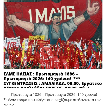
ΕΛΜΕ ΗΛΕΙΑΣ : Πρωτομαγιά 1886 –
Πρωτομαγιά 2026: 140 χρόνια! ***
ΣΥΓΚΕΝΤΡΩΣΕΙΣ : ΑΜΑΛΙΑΔΑ. 09:00, Εργατικό
Κέντρο Αμαλιάδας ΠΥΡΓΟΣ, 11:00, πλ. Σ.
Καράγιωργα (κεντρική πλατεία Πύργου)
Πρωτομαγιά 1886 – Πρωτομαγιά 2026: 140 χρόνια!
Σε έναν κόσμο που φλέγεται συνεχίζουμε αταλάντευτα τον
αγώνα