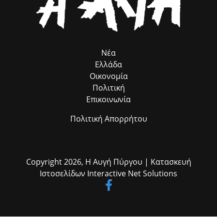
αναγκών από το πεδίο. Η συλλογική αυτή προσπάθεια αποδεικνύει στην
πράξη ότι η ομαδική δουλειά φέρνει απτά αποτελέσματα για όλους τους
δημότες μας.»
Νέα
Ελλάδα
Οικονομία
Πολιτική
Επικοινωνία
Πολιτική Απορρήτου
Copyright 2026,
Η Αυγή Πύργου
| Κατασκευή
Ιστοσελίδων
Interactive Net Solutions