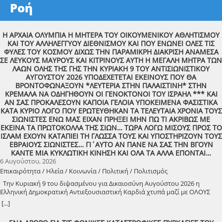
Ροή
Η ΑΡΧΑΙΑ ΟΛΥΜΠΙΑ Η ΜΗΤΕΡΑ ΤΟΥ ΟΙΚΟΥΜΕΝΙΚΟΥ ΑΘΛΗΤΙΣΜΟΥ
ΚΑΙ ΤΟΥ ΑΛΛΗΛΕΓΓΥΟΥ ΔΙΕΘΝΙΣΜΟΥ ΚΑΙ ΠΟΥ ΕΝΩΝΕΙ ΟΛΕΣ ΤΙΣ
ΦΥΛΕΣ ΤΟΥ ΚΟΣΜΟΥ ΔΙΧΩΣ ΤΗΝ ΠΑΡΑΜΙΚΡΗ ΔΙΑΚΡΙΣΗ ΑΝΑΜΕΣΑ
ΣΕ ΛΕΥΚΟΥΣ ΜΑΥΡΟΥΣ ΚΑΙ ΚΙΤΡΙΝΟΥΣ ΑΥΤΗ Η ΜΕΓΑΛΗ ΜΗΤΡΑ ΤΩΝ
ΛΑΩΝ ΟΛΗΣ ΤΗΣ ΓΗΣ ΤΗΝ ΚΥΡΙΑΚΗ 9 ΤΟΥ ΑΝΤΙΣΙΩΝΙΣΤΙΚΟΥ
ΑΥΓΟΥΣΤΟΥ 2026 ΥΠΟΔΕΧΕΤΕΤΑΙ ΕΚΕΙΝΟΥΣ ΠΟΥ ΘΑ
ΒΡΟΝΤΟΦΩΝΑΞΟΥΝ *ΛΕΥΤΕΡΙΑ ΣΤΗΝ ΠΑΛΑΙΣΤΙΝΗ* ΣΤΗΝ
ΚΡΕΜΑΛΑ ΝΑ ΟΔΗΓΗΘΟΥΝ ΟΙ ΓΕΝΟΚΤΟΝΟΙ ΤΟΥ ΙΣΡΑΗΛ *** ΚΑΙ
ΑΝ ΣΑΣ ΠΡΟΚΑΛΕΣΟΥΝ ΚΑΠΟΙΑ ΓΕΛΟΙΑ ΥΠΟΚΕΙΜΕΝΑ ΦΑΣΙΣΤΙΚΑ
ΚΑΤΑ ΚΥΡΙΟ ΛΟΓΟ ΠΟΥ ΕΡΩΤΕΥΘΗΚΑΝ ΤΑ ΤΕΛΕΥΤΑΙΑ ΧΡΟΝΙΑ ΤΟΥΣ
ΣΙΩΝΙΣΤΕΣ ΕΝΩ ΜΑΣ ΕΙΧΑΝ ΠΡΗΞΕΙ ΜΗΝ ΠΩ ΤΙ ΑΚΡΙΒΩΣ ΜΕ
ΕΚΕΙΝΑ ΤΑ ΠΡΩΤΟΚΟΛΛΑ ΤΗΣ ΣΙΩΝ… ΤΩΡΑ ΛΟΓΩ ΜΙΣΟΥΣ ΠΡΟΣ ΤΟ
ΙΣΛΑΜ ΕΧΟΥΝ ΚΑΤΑΠΙΕΙ ΤΗ ΓΛΩΣΣΑ ΤΟΥΣ ΚΑΙ ΥΠΟΣΤΗΡΙΖΟΥΝ ΤΟΥΣ
ΕΒΡΑΙΟΥΣ ΣΙΩΝΙΣΤΕΣ… ΓΙ΄ΑΥΤΟ ΑΝ ΠΑΝΕ ΝΑ ΣΑΣ ΤΗΝ ΒΓΟΥΝ
ΚΑΝΤΕ ΜΙΑ ΚΥΚΛΩΤΙΚΗ ΚΙΝΗΣΗ ΚΑΙ ΟΛΑ ΤΑ ΑΛΛΑ ΕΠΟΝΤΑΙ…
6 Αυγούστου, 2026
Επικαιρότητα / Ηλεία / Κοινωνία / Πολιτική / Πολιτισμός
Την Κυριακή 9 του διψασμένου για Δικαιοσύνη Αυγούστου 2026 η
Ελληνική Δημοκρατική Αντιεξουσιαστική Καρδιά χτυπά μαζί με ΟΛΟΥΣ
τους Συναγωνιστές για την Παλαιστίνη μέρα Μνήμης και Αγώνα!
[...]