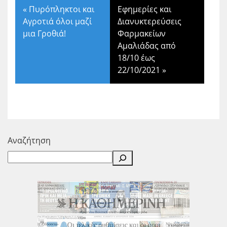
«
Πυρόπληκτοι και
Εφημερίες και
Αγροτιά όλοι μαζί
Διανυκτερεύσεις
μια Γροθιά!
Φαρμακείων
Αμαλιάδας από
18/10 έως
22/10/2021
»
Αναζήτηση