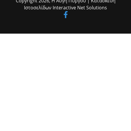
Copyright 2026,
Η Αυγή Πύργου
| Κατασκευή
Ανδρίτσαινας-Κρεστένων κ. Κώστας Δρακόπουλος, ο πρόεδρος του
Ιστοσελίδων
Interactive Net Solutions
Επιμελητηρίου Ηλείας κ. Κώστας Λεβέντης, ο διοικητής του Γ.Ν.
Ηλείας κ. Σπ. Πολίτης, οι αντιδήμαρχοι κ.κ. Γιάννης Δάγκαρης, Μιλτ.
Γεωργακόπουλος και Δημήτρης Μικέλης, ο εκπρόσωπος του
δημάρχου Πύργου Αντιδήμαρχος κ. Νώντας Κυριαζής, ο πρ.
πρόεδρος του Δικηγορικού Συλλόγου Ηλείας κ. Δημ.
Δημητρουλόπουλος, η αρμόδια αρχαιολόγος κ. Ζαχαρούλα
Λεβεντούρη, αιρετοί, εκπρόσωποι φορέων και αρχών, εργαζόμενοι
του Δήμου κ.α.