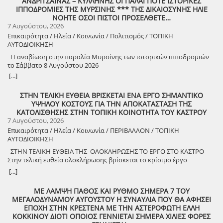
ΑΝΔΡΙΤΣΑΙΝΑΣ – ΚΥΛΛΗΝΗΣ ΟΙ ΠΑΛΑΙ ΠΟΤΕ ΙΣΤΟΡΙΚΕΣ
ΙΠΠΟΔΡΟΜΙΕΣ ΤΗΣ ΜΥΡΣΙΝΗΣ *** ΤΗΣ ΔΙΚΑΙΟΣΥΝΗΣ ΗΛΙΕ
ΝΟΗΤΕ ΟΣΟΙ ΠΙΣΤΟΙ ΠΡΟΣΕΛΘΕΤΕ…
7 Αυγούστου, 2026
Επικαιρότητα / Ηλεία / Κοινωνία / Πολιτισμός / ΤΟΠΙΚΗ
ΑΥΤΟΔΙΟΙΚΗΣΗ
Η αναβίωση στην παραλία Μυρσίνης των ιστορικών ιπποδρομιών
το Σάββατο 8 Αυγούστου 2026
[...]
ΣΤΗΝ ΤΕΛΙΚΗ ΕΥΘΕΙΑ ΒΡΙΣΚΕΤΑΙ ΕΝΑ ΕΡΓΟ ΣΗΜΑΝΤΙΚΟ
ΥΨΗΛΟΥ ΚΟΣΤΟΥΣ ΓΙΑ ΤΗΝ ΑΠΟΚΑΤΑΣΤΑΣΗ ΤΗΣ
ΚΑΤΟΛΙΣΘΗΣΗΣ ΣΤΗΝ ΤΟΠΙΚΗ ΚΟΙΝΟΤΗΤΑ ΤΟΥ ΚΑΣΤΡΟΥ
7 Αυγούστου, 2026
Επικαιρότητα / Ηλεία / Κοινωνία / ΠΕΡΙΒΑΛΛΟΝ / ΤΟΠΙΚΗ
ΑΥΤΟΔΙΟΙΚΗΣΗ
ΣΤΗΝ ΤΕΛΙΚΗ ΕΥΘΕΙΑ ΤΗΣ ΟΛΟΚΛΗΡΩΣΗΣ ΤΟ ΕΡΓΟ ΣΤΟ ΚΑΣΤΡΟ
Στην τελική ευθεία ολοκλήρωσης βρίσκεται το κρίσιμο έργο
αποκατάστασης της κατολίσθησης στην Τ.Κ. Κάστρου,
[...]
προϋπολογισμού 1,25 εκατομμυρίων ευρώ. Έπειτα από αυτοψία που
πραγματοποίησε ο Δήμαρχος Ανδραβίδας-Κυλλήνης, Γιάννης
ΜΕ ΛΑΜΨΗ ΠΑΘΟΣ ΚΑΙ ΡΥΘΜΟ ΣΗΜΕΡΑ 7 ΤΟΥ
Λέντζας, μαζί με κλιμάκιο της Τεχνικής Υπηρεσίας και εκπροσώπους
ΜΕΓΑΛΟΔΥΝΑΜΟΥ ΑΥΓΟΥΣΤΟΥ Η ΣΥΝΑΥΛΙΑ ΠΟΥ ΘΑ ΑΦΗΣΕΙ
της δημοτικής αρχής, διαπιστώθηκε πως οι παρεμβάσεις προχωρούν
ΕΠΟΧΗ ΣΤΗΝ ΚΡΕΣΤΕΝΑ ΜΕ ΤΗΝ ΑΣΤΕΡΟΦΩΤΗ ΕΛΛΗ
άμεσα και αυστηρά εντός των χρονοδιαγραμμάτων. ​Το έργο
ΚΟΚΚΙΝΟΥ ΔΙΟΤΙ ΟΠΟΙΟΣ ΓΕΝΝΙΕΤΑΙ ΣΗΜΕΡΑ ΧΙΛΙΕΣ ΦΟΡΕΣ
χρηματοδοτείται από το Εθνικό Πρόγραμμα Ανάπτυξης και στο