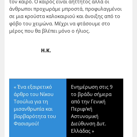
τον καιρό. Ο καιρός είναι αήττητος αλλά οι
άνθρωποι προχωράμε μπροστά, προφυλαγμένοι
σε μια κρούστα καλοκαιριού και άνοιξης από το
φόβο του χειμώνα. Μέχρι να φτάσουμε στο
μέρος που θα βλέπει μόνο ο ήλιος.
Η.Κ.
«
Ένα εξαιρετικό
Ενημέρωση στις 9
άρθρο του Νίκου
το βράδυ σήμερα
Τσούλια για τη
από την Γενική
μισανθρωπία και
Περιφ/κή
βαρβαρότητα του
Αστυνομική
Φασισμού!
Διεύθυνση Δυτ.
Ελλάδας
»