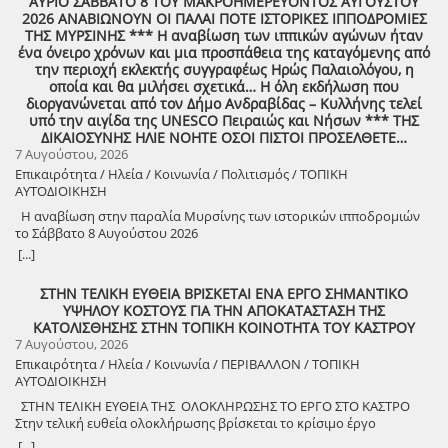
ΑΥΡΙΟ ΣΑΒΒΑΤΟ 8 ΤΟΥ ΜΑΚΡΟΗΜΕΡΕΥΟΝΤΟΣ ΑΥΓΟΥΣΤΟΥ
κανόνια του αγώνα! ΦΩΤΟΓΡΑΦΙΕΣ ΚΑΙ ΠΡΟΣΚΛΗΣΗ ΓΙΑ ΤΟ
2026 ΑΝΑΒΙΩΝΟΥΝ ΟΙ ΠΑΛΑΙ ΠΟΤΕ ΙΣΤΟΡΙΚΕΣ ΙΠΠΟΔΡΟΜΙΕΣ
ΣΥΝΑΠΑΝΤΗΜΑ (Πατήστε πάνω στο σύνδεσμο για να ανοίξει το
ΤΗΣ ΜΥΡΣΙΝΗΣ *** Η αναβίωση των ιππικών αγώνων ήταν
αρχείο) Ο Σύλλογος των απανταχού Δουκιωτών σάς προσκαλεί στην
ένα όνειρο χρόνων και μια προσπάθεια της καταγόμενης από
εκδήλωση που θα πραγματοποιηθεί στο χωριό μας, το ΔΟΥΚΑ, σε
την περιοχή εκλεκτής συγγραφέως Ηρώς Παλαιολόγου, η
συνδιοργάνωση με τον Δήμο Αρχαίας Ολυμπίας, στις 13 Αυγούστου,
οποία και θα μιλήσει σχετικά… Η όλη εκδήλωση που
ημέρα Πέμπτη και ώρα 8:30 μ.μ., στην πλατεία του χωριού με θέμα:
διοργανώνεται από τον Δήμο Ανδραβίδας – Κυλλήνης τελεί
«Άυλη πολιτιστική κληρονομιά: Eκφράσεις, Δράσεις Διαφύλαξης και
υπό την αιγίδα της UNESCO Πειραιώς και Νήσων *** ΤΗΣ
Προοπτικές στην Ηλεία» Oμιλητές: – Διομήδης Τόλιος, Διεύθυνση
ΔΙΚΑΙΟΣΥΝΗΣ ΗΛΙΕ ΝΟΗΤΕ ΟΣΟΙ ΠΙΣΤΟΙ ΠΡΟΣΕΛΘΕΤΕ…
Νεότερης Πολιτιστικής Κληρονομιάς ΥΠΠΟ-Σύλλογος Διβριωτών
7 Αυγούστου, 2026
Αθήνας – Γωγώ Κανελλοπούλου, εκπαιδευτικός – Νίκος
Επικαιρότητα / Ηλεία / Κοινωνία / Πολιτισμός / ΤΟΠΙΚΗ
Σιάκκουλης, Πρόεδρος eco action Νεμούτας Θα ακολουθήσoυν
ΑΥΤΟΔΙΟΙΚΗΣΗ
χοροί της Ηλείας από το Λύκειο Ελληνίδων Πύργου Η είσοδος για
την πολιτιστική εκδήλωση είναι ελεύθερη. Μετά το πέρας της
Η αναβίωση στην παραλία Μυρσίνης των ιστορικών ιπποδρομιών
εκδήλωσης, σας προσκαλούμε να διασκεδάσουμε όλοι μαζί με
το Σάββατο 8 Αυγούστου 2026
ζωντανή παραδοσιακή μουσική από τη μουσική ομάδα του
[...]
Λύσανδρου Παναγόπουλου, σε μια βραδιά γεμάτη κέφι, χορό και
γεύσεις. Θα προσφερθούν παραδοσιακά εδέσματα. Πρόσκληση
ΣΤΗΝ ΤΕΛΙΚΗ ΕΥΘΕΙΑ ΒΡΙΣΚΕΤΑΙ ΕΝΑ ΕΡΓΟ ΣΗΜΑΝΤΙΚΟ
συμμετοχής στο γλέντι: 10 ευρώ ανά άτομο.
ΥΨΗΛΟΥ ΚΟΣΤΟΥΣ ΓΙΑ ΤΗΝ ΑΠΟΚΑΤΑΣΤΑΣΗ ΤΗΣ
ΚΑΤΟΛΙΣΘΗΣΗΣ ΣΤΗΝ ΤΟΠΙΚΗ ΚΟΙΝΟΤΗΤΑ ΤΟΥ ΚΑΣΤΡΟΥ
7 Αυγούστου, 2026
Επικαιρότητα / Ηλεία / Κοινωνία / ΠΕΡΙΒΑΛΛΟΝ / ΤΟΠΙΚΗ
ΑΥΤΟΔΙΟΙΚΗΣΗ
ΣΤΗΝ ΤΕΛΙΚΗ ΕΥΘΕΙΑ ΤΗΣ ΟΛΟΚΛΗΡΩΣΗΣ ΤΟ ΕΡΓΟ ΣΤΟ ΚΑΣΤΡΟ
Στην τελική ευθεία ολοκλήρωσης βρίσκεται το κρίσιμο έργο
αποκατάστασης της κατολίσθησης στην Τ.Κ. Κάστρου,
[...]