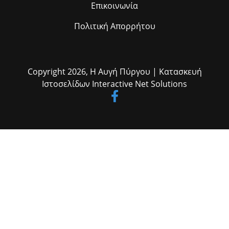
αποτελεί υπόθεση όλων μας. Δήλωση του Αντιπεριφερειάρχη Ηλείας
Επικοινωνία
«Η αυριανή (σ.σ. σημερινή) ημέρα απαιτεί από όλους μας
αυξημένη επαγρύπνηση και υπευθυνότητα. Ως Περιφερειακή
Πολιτική Απορρήτου
Ενότητα Ηλείας έχουμε προχωρήσει σε όλες τις απαραίτητες
προληπτικές ενέργειες, σε πλήρη συνεργασία με τους φορείς
Πολιτικής Προστασίας, ώστε ο μηχανισμός να βρίσκεται σε απόλυτη
επιχειρησιακή ετοιμότητα. Η πρόσφατη απώλεια των τριών
πυροσβεστών μάς υπενθυμίζει με τον πιο τραγικό τρόπο ότι η μάχη
Copyright 2026,
Η Αυγή Πύργου
| Κατασκευή
με τις πυρκαγιές είναι καθημερινή, δύσκολη και πολλές φορές άνιση.
Η καλύτερη τιμή στη μνήμη τους είναι να κάνουμε όλοι το καθήκον
Ιστοσελίδων
Interactive Net Solutions
μας, ο καθένας από τη θέση ευθύνης που κατέχει. Απευθύνω έκκληση
σε όλους τους συμπολίτες μας να τηρήσουν πιστά τις οδηγίες των
αρμόδιων αρχών και να αποφύγουν κάθε ενέργεια που μπορεί να
προκαλέσει πυρκαγιά. Η πρόληψη σώζει ζωές, προστατεύει το
φυσικό μας περιβάλλον και τις περιουσίες των πολιτών. Με
συνεργασία, υπευθυνότητα και εγρήγορση μπορούμε να
αντιμετωπίσουμε αποτελεσματικά κάθε πρόκληση.»