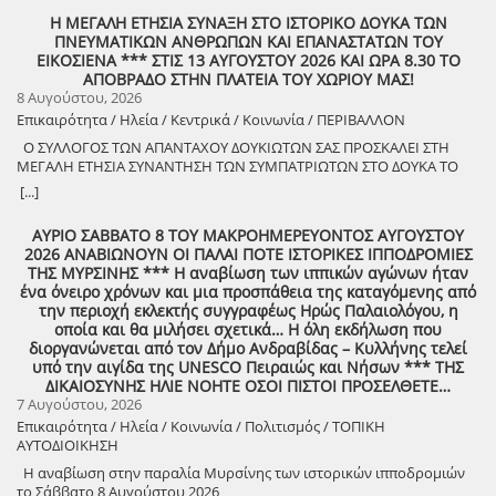
Η ΜΕΓΑΛΗ ΕΤΗΣΙΑ ΣΥΝΑΞΗ ΣΤΟ ΙΣΤΟΡΙΚΟ ΔΟΥΚΑ ΤΩΝ
ΠΝΕΥΜΑΤΙΚΩΝ ΑΝΘΡΩΠΩΝ ΚΑΙ ΕΠΑΝΑΣΤΑΤΩΝ ΤΟΥ
ΕΙΚΟΣΙΕΝΑ *** ΣΤΙΣ 13 ΑΥΓΟΥΣΤΟΥ 2026 ΚΑΙ ΩΡΑ 8.30 ΤΟ
ΑΠΟΒΡΑΔΟ ΣΤΗΝ ΠΛΑΤΕΙΑ ΤΟΥ ΧΩΡΙΟΥ ΜΑΣ!
8 Αυγούστου, 2026
Επικαιρότητα / Ηλεία / Κεντρικά / Κοινωνία / ΠΕΡΙΒΑΛΛΟΝ
Ο ΣΥΛΛΟΓΟΣ ΤΩΝ ΑΠΑΝΤΑΧΟΥ ΔΟΥΚΙΩΤΩΝ ΣΑΣ ΠΡΟΣΚΑΛΕΙ ΣΤΗ
ΜΕΓΑΛΗ ΕΤΗΣΙΑ ΣΥΝΑΝΤΗΣΗ ΤΩΝ ΣΥΜΠΑΤΡΙΩΤΩΝ ΣΤΟ ΔΟΥΚΑ ΤΟ
ΑΘΑΝΑΤΟ! Μεγάλη η χαρά η δική μας για το ριζιμιό μας και για
[...]
τον επαναστάτη πρόγονό μας που πολέμησε με το σπαθί στο χέρι
στο Πούσι τους Τουρκαλβανούς και είχε και μπαρουτόμυλο για τα
ΑΥΡΙΟ ΣΑΒΒΑΤΟ 8 ΤΟΥ ΜΑΚΡΟΗΜΕΡΕΥΟΝΤΟΣ ΑΥΓΟΥΣΤΟΥ
κανόνια του αγώνα! ΦΩΤΟΓΡΑΦΙΕΣ ΚΑΙ ΠΡΟΣΚΛΗΣΗ ΓΙΑ ΤΟ
2026 ΑΝΑΒΙΩΝΟΥΝ ΟΙ ΠΑΛΑΙ ΠΟΤΕ ΙΣΤΟΡΙΚΕΣ ΙΠΠΟΔΡΟΜΙΕΣ
ΣΥΝΑΠΑΝΤΗΜΑ (Πατήστε πάνω στο σύνδεσμο για να ανοίξει το
ΤΗΣ ΜΥΡΣΙΝΗΣ *** Η αναβίωση των ιππικών αγώνων ήταν
αρχείο) Ο Σύλλογος των απανταχού Δουκιωτών σάς προσκαλεί στην
ένα όνειρο χρόνων και μια προσπάθεια της καταγόμενης από
εκδήλωση που θα πραγματοποιηθεί στο χωριό μας, το ΔΟΥΚΑ, σε
την περιοχή εκλεκτής συγγραφέως Ηρώς Παλαιολόγου, η
συνδιοργάνωση με τον Δήμο Αρχαίας Ολυμπίας, στις 13 Αυγούστου,
οποία και θα μιλήσει σχετικά… Η όλη εκδήλωση που
ημέρα Πέμπτη και ώρα 8:30 μ.μ., στην πλατεία του χωριού με θέμα:
διοργανώνεται από τον Δήμο Ανδραβίδας – Κυλλήνης τελεί
«Άυλη πολιτιστική κληρονομιά: Eκφράσεις, Δράσεις Διαφύλαξης και
υπό την αιγίδα της UNESCO Πειραιώς και Νήσων *** ΤΗΣ
Προοπτικές στην Ηλεία» Oμιλητές: – Διομήδης Τόλιος, Διεύθυνση
ΔΙΚΑΙΟΣΥΝΗΣ ΗΛΙΕ ΝΟΗΤΕ ΟΣΟΙ ΠΙΣΤΟΙ ΠΡΟΣΕΛΘΕΤΕ…
Νεότερης Πολιτιστικής Κληρονομιάς ΥΠΠΟ-Σύλλογος Διβριωτών
7 Αυγούστου, 2026
Αθήνας – Γωγώ Κανελλοπούλου, εκπαιδευτικός – Νίκος
Επικαιρότητα / Ηλεία / Κοινωνία / Πολιτισμός / ΤΟΠΙΚΗ
Σιάκκουλης, Πρόεδρος eco action Νεμούτας Θα ακολουθήσoυν
ΑΥΤΟΔΙΟΙΚΗΣΗ
χοροί της Ηλείας από το Λύκειο Ελληνίδων Πύργου Η είσοδος για
την πολιτιστική εκδήλωση είναι ελεύθερη. Μετά το πέρας της
Η αναβίωση στην παραλία Μυρσίνης των ιστορικών ιπποδρομιών
εκδήλωσης, σας προσκαλούμε να διασκεδάσουμε όλοι μαζί με
το Σάββατο 8 Αυγούστου 2026