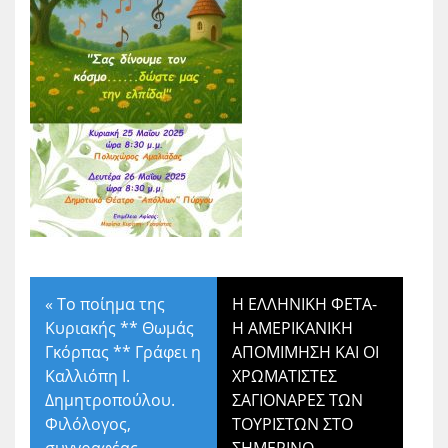
«
Το ποίημα της
Η ΕΛΛΗΝΙΚΗ ΦΕΤΑ-
Κυριακής ** Θωμάς
Η ΑΜΕΡΙΚΑΝΙΚΗ
Γκόρπας ** Γράφει η
ΑΠΟΜΙΜΗΣΗ ΚΑΙ ΟΙ
Καλλιόπη Ι.
ΧΡΩΜΑΤΙΣΤΕΣ
Δημητροπούλου.
ΣΑΓΙΟΝΑΡΕΣ ΤΩΝ
Φιλόλογος,
ΤΟΥΡΙΣΤΩΝ ΣΤΟ
συγγραφέας
ΣΗΜΕΡΙΝΟ