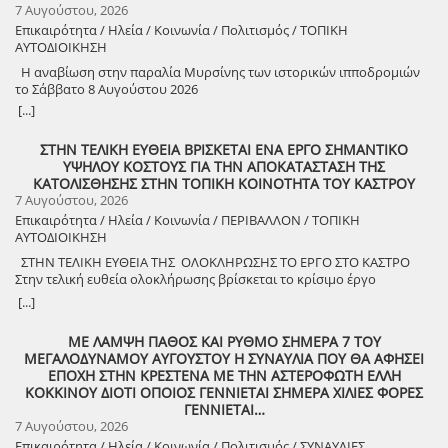
7 Αυγούστου, 2026
Επικαιρότητα / Ηλεία / Κοινωνία / Πολιτισμός / ΤΟΠΙΚΗ
ΑΥΤΟΔΙΟΙΚΗΣΗ
Η αναβίωση στην παραλία Μυρσίνης των ιστορικών ιπποδρομιών
το Σάββατο 8 Αυγούστου 2026
[...]
ΣΤΗΝ ΤΕΛΙΚΗ ΕΥΘΕΙΑ ΒΡΙΣΚΕΤΑΙ ΕΝΑ ΕΡΓΟ ΣΗΜΑΝΤΙΚΟ
ΥΨΗΛΟΥ ΚΟΣΤΟΥΣ ΓΙΑ ΤΗΝ ΑΠΟΚΑΤΑΣΤΑΣΗ ΤΗΣ
ΚΑΤΟΛΙΣΘΗΣΗΣ ΣΤΗΝ ΤΟΠΙΚΗ ΚΟΙΝΟΤΗΤΑ ΤΟΥ ΚΑΣΤΡΟΥ
7 Αυγούστου, 2026
Επικαιρότητα / Ηλεία / Κοινωνία / ΠΕΡΙΒΑΛΛΟΝ / ΤΟΠΙΚΗ
ΑΥΤΟΔΙΟΙΚΗΣΗ
ΣΤΗΝ ΤΕΛΙΚΗ ΕΥΘΕΙΑ ΤΗΣ ΟΛΟΚΛΗΡΩΣΗΣ ΤΟ ΕΡΓΟ ΣΤΟ ΚΑΣΤΡΟ
Στην τελική ευθεία ολοκλήρωσης βρίσκεται το κρίσιμο έργο
αποκατάστασης της κατολίσθησης στην Τ.Κ. Κάστρου,
[...]
προϋπολογισμού 1,25 εκατομμυρίων ευρώ. Έπειτα από αυτοψία που
πραγματοποίησε ο Δήμαρχος Ανδραβίδας-Κυλλήνης, Γιάννης
ΜΕ ΛΑΜΨΗ ΠΑΘΟΣ ΚΑΙ ΡΥΘΜΟ ΣΗΜΕΡΑ 7 ΤΟΥ
Λέντζας, μαζί με κλιμάκιο της Τεχνικής Υπηρεσίας και εκπροσώπους
ΜΕΓΑΛΟΔΥΝΑΜΟΥ ΑΥΓΟΥΣΤΟΥ Η ΣΥΝΑΥΛΙΑ ΠΟΥ ΘΑ ΑΦΗΣΕΙ
της δημοτικής αρχής, διαπιστώθηκε πως οι παρεμβάσεις προχωρούν
ΕΠΟΧΗ ΣΤΗΝ ΚΡΕΣΤΕΝΑ ΜΕ ΤΗΝ ΑΣΤΕΡΟΦΩΤΗ ΕΛΛΗ
άμεσα και αυστηρά εντός των χρονοδιαγραμμάτων. ​Το έργο
ΚΟΚΚΙΝΟΥ ΔΙΟΤΙ ΟΠΟΙΟΣ ΓΕΝΝΙΕΤΑΙ ΣΗΜΕΡΑ ΧΙΛΙΕΣ ΦΟΡΕΣ
χρηματοδοτείται από το Εθνικό Πρόγραμμα Ανάπτυξης και στο
ΓΕΝΝΙΕΤΑΙ…
πλαίσιο των εξειδικευμένων εργασιών πραγματοποιήθηκαν
7 Αυγούστου, 2026
εκσκαφές για την απομάκρυνση των χαλαρών εδαφών,
Επικαιρότητα / Ηλεία / Κοινωνία / Πολιτισμός / ΣΥΝΑΥΛΙΕΣ