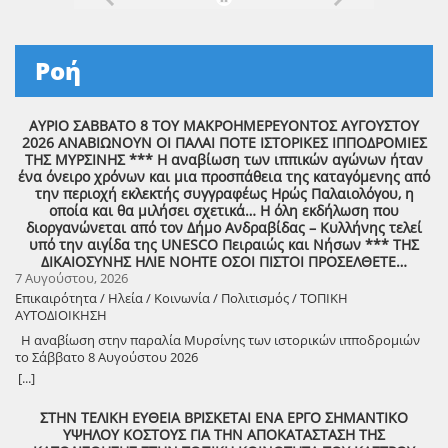
Ροή
ΑΥΡΙΟ ΣΑΒΒΑΤΟ 8 ΤΟΥ ΜΑΚΡΟΗΜΕΡΕΥΟΝΤΟΣ ΑΥΓΟΥΣΤΟΥ
2026 ΑΝΑΒΙΩΝΟΥΝ ΟΙ ΠΑΛΑΙ ΠΟΤΕ ΙΣΤΟΡΙΚΕΣ ΙΠΠΟΔΡΟΜΙΕΣ
ΤΗΣ ΜΥΡΣΙΝΗΣ *** Η αναβίωση των ιππικών αγώνων ήταν
ένα όνειρο χρόνων και μια προσπάθεια της καταγόμενης από
την περιοχή εκλεκτής συγγραφέως Ηρώς Παλαιολόγου, η
οποία και θα μιλήσει σχετικά… Η όλη εκδήλωση που
διοργανώνεται από τον Δήμο Ανδραβίδας – Κυλλήνης τελεί
υπό την αιγίδα της UNESCO Πειραιώς και Νήσων *** ΤΗΣ
ΔΙΚΑΙΟΣΥΝΗΣ ΗΛΙΕ ΝΟΗΤΕ ΟΣΟΙ ΠΙΣΤΟΙ ΠΡΟΣΕΛΘΕΤΕ…
7 Αυγούστου, 2026
Επικαιρότητα / Ηλεία / Κοινωνία / Πολιτισμός / ΤΟΠΙΚΗ
ΑΥΤΟΔΙΟΙΚΗΣΗ
Η αναβίωση στην παραλία Μυρσίνης των ιστορικών ιπποδρομιών
το Σάββατο 8 Αυγούστου 2026
[...]
ΣΤΗΝ ΤΕΛΙΚΗ ΕΥΘΕΙΑ ΒΡΙΣΚΕΤΑΙ ΕΝΑ ΕΡΓΟ ΣΗΜΑΝΤΙΚΟ
ΥΨΗΛΟΥ ΚΟΣΤΟΥΣ ΓΙΑ ΤΗΝ ΑΠΟΚΑΤΑΣΤΑΣΗ ΤΗΣ