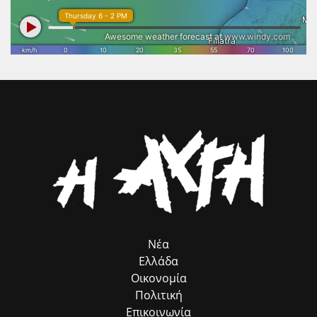
συνεχάρη τους συντελεστές, εξέφρασε τη βούληση της δημοτικής
ROMACT στην Ελλάδα κ. Γιώργο Τσιάκαλο, για την καταλυτική
αρχής να καθιερώσει την έκθεση βιβλίου κάθε χρόνο και να τη
συμβολή του προγράμματος, που λειτουργεί ως πολύτιμος
βελτιώσει, τονίζοντας ότι το βιβλίο ανοίγει τους ορίζοντες της
σύμβουλος προσέλκυσης πόρων, χωρίς να επιβαρύνει ούτε με ένα
σκέψης, αποτελώντας την καλύτερη διέξοδο, ιδίως για τους νέους.
ευρώ τον Δήμο μας. Παράλληλα, εκφράζω τις θερμές μου ευχαριστίες
στον αρμόδιο Αντιδήμαρχο κ. Ηλία Ευσταθόπουλο για τον
συντονισμό, τη Διεύθυνση Πρόνοιας και την Προϊσταμένη της κα Σία
Ανδριοπούλου, καθώς και τον άμισθο σύμβουλό μου για θέματα
Ρομά κ. Νίκο Μπατζαλή, για την ακριβή μεταφορά των αναγκών από
το πεδίο. Η συλλογική αυτή προσπάθεια αποδεικνύει στην πράξη ότι
η ομαδική δουλειά φέρνει απτά αποτελέσματα για όλους τους
δημότες μας.»
Νέα
Ελλάδα
Οικονομία
Πολιτική
Επικοινωνία