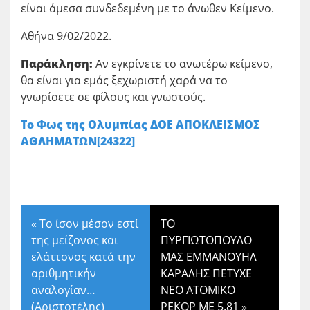
είναι άμεσα συνδεδεμένη με το άνωθεν Κείμενο.
Αθήνα 9/02/2022.
Παράκληση:
Αν εγκρίνετε το ανωτέρω κείμενο,
θα είναι για εμάς ξεχωριστή χαρά να το
γνωρίσετε σε φίλους και γνωστούς.
Το Φως της Ολυμπίας ΔΟΕ ΑΠΟΚΛΕΙΣΜΟΣ
ΑΘΛΗΜΑΤΩΝ[24322]
«
Το ίσον μέσον εστί
ΤΟ
της μείζονος και
ΠΥΡΓΙΩΤΟΠΟΥΛΟ
ελάττονος κατά την
ΜΑΣ ΕΜΜΑΝΟΥΗΛ
αριθμητικήν
ΚΑΡΑΛΗΣ ΠΕΤΥΧΕ
αναλογίαν…
ΝΕΟ ΑΤΟΜΙΚΟ
(Αριστοτέλης)
ΡΕΚΟΡ ΜΕ 5.81
»