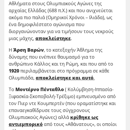
Αθλήματα στους Ολυμπιακούς Αγώνες της
αρχαίας Ελλάδας (688 π.Χ.) και που ανιχνεύεται
ακόμα πιο παλιά (Ομηρικοί Χρόνοι – Ιλιάδα), ως
ένα δημοφιλέστατο αγώνισμα που
διοργανώνονταν για να τιμήσουν τους νεκρούς
μιας μάχης,
αποκλείστηκε
.
Η
Άρση Βαρών
, το κατεξοχήν Άθλημα της
δύναμης που ενέπνεε θαυμασμό για το
ανθρώπινο Κάλλος και τη Ρώμη, και που από το
1920
περιλαμβάνεται στο πρόγραμμα σε κάθε
Ολυμπιάδα,
αποκλείστηκε και αυτό
.
Το
Μοντέρνο Πένταθλο
( Κολύμβηση-Ιππασία-
Ξιφασκία-Σκοποβολή-Τρέξιμο) εμπνευσμένο από
τον Πιερ ντε Κουμπερτέν (που οραματίστηκε και
επαναεγκαθίδρυσε τους σύγχρονους
Ολυμπιακούς Αγώνες) αλλά
κρίθηκε ως
αντιεμπορικό
από τους «Αθάνατους», οι οποίοι