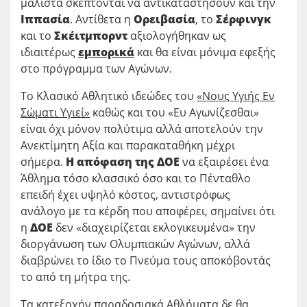
μάλιστα σκέπτονται να αντικαταστήσουν και την
Ιππασία
. Αντίθετα η
Ορειβασία
, το
Σέρφινγκ
και το
Σκέιτμπορντ
αξιολογήθηκαν ως
ιδιαιτέρως
εμπορικά
και θα είναι μόνιμα εφεξής
στο πρόγραμμα των Αγώνων.
Το Κλασικό Αθλητικό ιδεώδες του
«Νους Υγιής Εν
Σώματι Υγιεί»
καθώς και του «Ευ Αγωνίζεσθαι»
είναι όχι μόνον πολύτιμα αλλά αποτελούν την
Ανεκτίμητη Αξία και παρακαταθήκη μέχρι
σήμερα.
Η απόφαση της ΔΟΕ
να εξαιρέσει ένα
Άθλημα τόσο κλασσικό όσο και το Πένταθλο
επειδή έχει υψηλό κόστος, αντιστρόφως
ανάλογο με τα κέρδη που αποφέρει, σημαίνει ότι
η
ΔΟΕ
δεν «διαχειρίζεται εκλογικευμένα» την
διοργάνωση των Ολυμπιακών Αγώνων, αλλά
διαβρώνει το ίδιο το Πνεύμα τους αποκόβοντάς
το από τη μήτρα της.
Τα κατεξοχήν παραδοσιακά Αθλήματα δε θα