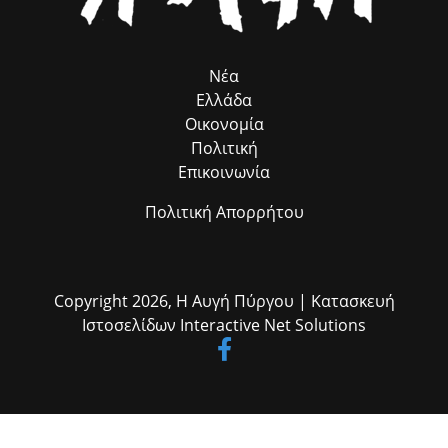
Ανδριοπούλου, καθώς και τον άμισθο σύμβουλό μου για θέματα
Ρομά κ. Νίκο Μπατζαλή, για την ακριβή μεταφορά των αναγκών από
το πεδίο. Η συλλογική αυτή προσπάθεια αποδεικνύει στην πράξη ότι
η ομαδική δουλειά φέρνει απτά αποτελέσματα για όλους τους
Νέα
δημότες μας.»
Ελλάδα
Οικονομία
Πολιτική
Επικοινωνία
Πολιτική Απορρήτου
Copyright 2026,
Η Αυγή Πύργου
| Κατασκευή
Ιστοσελίδων
Interactive Net Solutions