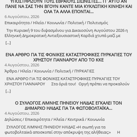
ΥΠΟΣΤΗΡΙΖΟΥΝ ΤΟΥΣ ΕΒΡΑΙΟΥΣ ΣΙΩΝΙΣΤΕΣ… ΓΙ΄ΑΥΤΟ ΑΝ
ΠΑΝΕ ΝΑ ΣΑΣ ΤΗΝ ΒΓΟΥΝ ΚΑΝΤΕ ΜΙΑ ΚΥΚΛΩΤΙΚΗ ΚΙΝΗΣΗ ΚΑΙ
ΟΛΑ ΤΑ ΑΛΛΑ ΕΠΟΝΤΑΙ…
6 Αυγούστου, 2026
Επικαιρότητα / Ηλεία / Κοινωνία / Πολιτική / Πολιτισμός
Την Κυριακή 9 του διψασμένου για Δικαιοσύνη Αυγούστου 2026 η
Ελληνική Δημοκρατική Αντιεξουσιαστική Καρδιά χτυπά μαζί με
ΟΛΟΥΣ τους Συναγωνιστές για την Παλαιστίνη μέρα Μνήμης και
[...]
Αγώνα!
ΕΝΑ ΑΡΘΡΟ ΓΙΑ ΤΙΣ ΦΟΝΙΚΕΣ ΚΑΤΑΣΤΡΟΦΙΚΕΣ ΠΥΡΚΑΓΙΕΣ ΤΟΥ
ΧΡΗΣΤΟΥ ΓΙΑΝΝΑΡΟΥ ΑΠΟ ΤΟ ΚΚΕ
4 Αυγούστου, 2026
Άρθρα / Ηλεία / Κοινωνία / Πολιτική / ΠΥΡΚΑΓΙΕΣ
ΕΝΑ ΑΡΘΡΟ ΓΙΑ ΤΙΣ ΦΟΝΙΚΕΣ ΚΑΤΑΣΤΡΟΦΙΚΕΣ ΠΥΡΚΑΓΙΕΣ ΤΟΥ
ΧΡΗΣΤΟΥ ΓΙΑΝΝΑΡΟΥ Στα όριά του! Οργή πρέπει να προκαλούν
τα αναμασήματα του πρωθυπουργού και κυβερνητικών στελεχών,
[...]
που παίζουν την κασέτα της «κλιματικής αλλαγής» και της ατομικής
ευθύνης για να καλύψουν την ολέθρια εμπρηστική πολιτική τους.
Ο ΣΥΛΛΟΓΟΣ ΛΙΜΝΗΣ ΠΗΝΕΙΟΥ ΗΛΙΔΑΣ ΕΓΚΑΛΕΙ ΤΟΝ
Αποκορύφωμα ήταν η δήλωση του υπουργού Πολιτικής Προστασίας,
ΔΗΜΑΡΧΟ ΗΛΙΔΑΣ ΓΙΑ ΤΑ ΦΩΤΟΒΟΛΤΑΪΚΑ…
ότι ο κρατικός μηχανισμός έχει φτάσει «στα όριά του», όταν πριν από
4 Αυγούστου, 2026
λίγους μήνες, η κυβέρνηση πανηγύριζε ότι η αντιπυρική περίοδος
Δηλώσεις / Επικαιρότητα / Ηλεία / Κεντρικά / Κοινωνία
ξεκινάει με τις καλύτερες δυνατές προϋποθέσεις! Χρειάστηκαν μόνο
λίγες εβδομάδες για να γίνει στάχτη το αφήγημα, με πέντε νεκρούς
ΣΥΛΛΟΓΟΣ ΛΙΜΝΗΣ ΠΗΝΕΙΟΥ ΗΛΙΔΑΣ «Η σιωπή για τα
πυροσβέστες και χιλιάδες στρέμματα δάσους καμένα, πριν ακόμα
φωτοβολταϊκά αποσκοπεί στην απόκρυψη της αλήθειας;» Η
ξεκινήσει ο Αύγουστος. Για άλλη μια χρονιά επιβεβαιώνεται ότι οι