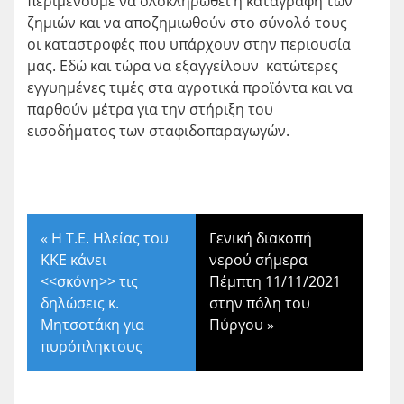
περιμένουμε να ολοκληρωθεί η καταγραφή των
ζημιών και να αποζημιωθούν στο σύνολό τους
οι καταστροφές που υπάρχουν στην περιουσία
μας. Εδώ και τώρα να εξαγγείλουν κατώτερες
εγγυημένες τιμές στα αγροτικά προϊόντα και να
παρθούν μέτρα για την στήριξη του
εισοδήματος των σταφιδοπαραγωγών.
«
Η Τ.Ε. Ηλείας του
Γενική διακοπή
ΚΚΕ κάνει
νερού σήμερα
<<σκόνη>> τις
Πέμπτη 11/11/2021
δηλώσεις κ.
στην πόλη του
Μητσοτάκη για
Πύργου
»
πυρόπληκτους