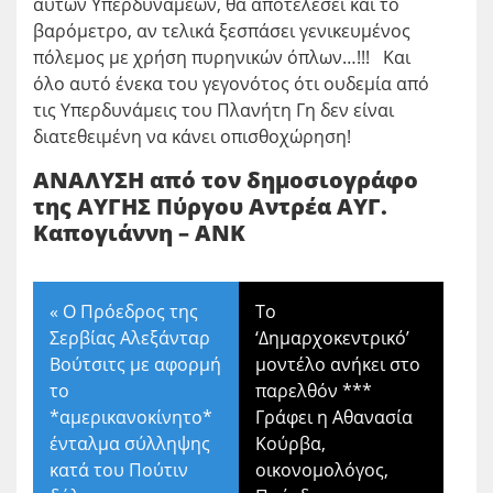
αυτών Υπερδυνάμεων, θα αποτελέσει και το
βαρόμετρο, αν τελικά ξεσπάσει γενικευμένος
πόλεμος με χρήση πυρηνικών όπλων…!!! Και
όλο αυτό ένεκα του γεγονότος ότι ουδεμία από
τις Υπερδυνάμεις του Πλανήτη Γη δεν είναι
διατεθειμένη να κάνει οπισθοχώρηση!
ΑΝΑΛΥΣΗ από τον δημοσιογράφο
της ΑΥΓΗΣ Πύργου Αντρέα ΑΥΓ.
Καπογιάννη – ΑΝΚ
«
Ο Πρόεδρος της
Το
Σερβίας Αλεξάνταρ
‘Δημαρχοκεντρικό’
Βούτσιτς με αφορμή
μοντέλο ανήκει στο
το
παρελθόν ***
*αμερικανοκίνητο*
Γράφει η Αθανασία
ένταλμα σύλληψης
Κούρβα,
κατά του Πούτιν
οικονομολόγος,