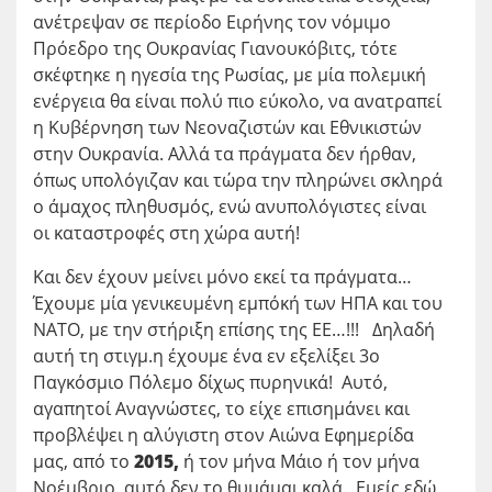
ανέτρεψαν σε περίοδο Ειρήνης τον νόμιμο
Πρόεδρο της Ουκρανίας Γιανουκόβιτς, τότε
σκέφτηκε η ηγεσία της Ρωσίας, με μία πολεμική
ενέργεια θα είναι πολύ πιο εύκολο, να ανατραπεί
η Κυβέρνηση των Νεοναζιστών και Εθνικιστών
στην Ουκρανία. Αλλά τα πράγματα δεν ήρθαν,
όπως υπολόγιζαν και τώρα την πληρώνει σκληρά
ο άμαχος πληθυσμός, ενώ ανυπολόγιστες είναι
οι καταστροφές στη χώρα αυτή!
Και δεν έχουν μείνει μόνο εκεί τα πράγματα…
Έχουμε μία γενικευμένη εμπόκή των ΗΠΑ και του
ΝΑΤΟ, με την στήριξη επίσης της ΕΕ…!!! Δηλαδή
αυτή τη στιγμ.η έχουμε ένα εν εξελίξει 3ο
Παγκόσμιο Πόλεμο δίχως πυρηνικά! Αυτό,
αγαπητοί Αναγνώστες, το είχε επισημάνει και
προβλέψει η αλύγιστη στον Αιώνα Εφημερίδα
μας, από το
2015,
ή τον μήνα Μάιο ή τον μήνα
Νοέμβριο, αυτό δεν το θυμάμαι καλά. Εμείς εδώ,