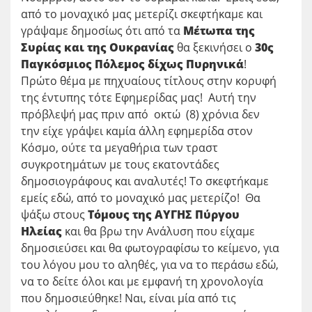
από το μοναχικό μας μετερίζι σκεφτήκαμε και
γράψαμε δημοσίως ότι από τα
Μέτωπα της
Συρίας και της Ουκρανίας
θα ξεκινήσει ο
30ς
Παγκόσμιος Πόλεμος δίχως Πυρηνικά
!
Πρώτο θέμα με πηχυαίους τίτλους στην κορυφή
της έντυπης τότε Εφημερίδας μας! Αυτή την
πρόβλεψή μας πριν από οκτώ (8) χρόνια δεν
την είχε γράψει καμία άλλη εφημερίδα στον
Κόσμο, ούτε τα μεγαθήρια των τραστ
συγκροτημάτων με τους εκατοντάδες
δημοσιογράφους και αναλυτές! Το σκεφτήκαμε
εμείς εδώ, από το μοναχικό μας μετερίζο! Θα
ψάξω στους
Τόμους της ΑΥΓΗΣ Πύργου
Ηλείας
και θα βρω την Ανάλυση που είχαμε
δημοσιεύσει και θα φωτογραφίσω το κείμενο, για
του λόγου μου το αληθές, για να το περάσω εδώ,
να το δείτε όλοι και με εμφανή τη χρονολογία
που δημοσιεύθηκε! Ναι, είναι μία από τις