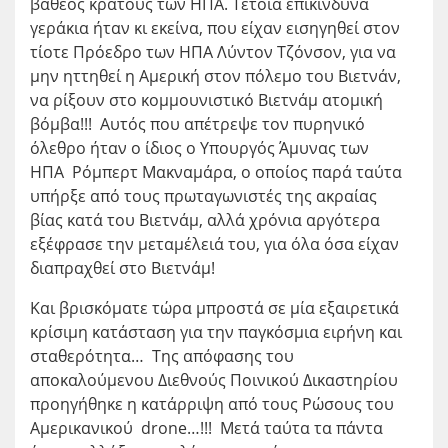
βαθέος κράτους των ΗΠΑ. Τέτοια επικίνδυνα
γεράκια ήταν κι εκείνα, που είχαν εισηγηθεί στον
τίοτε Πρόεδρο των ΗΠΑ Λύντον Τζόνσον, για να
μην ηττηθεί η Αμερική στον πόλεμο του Βιετνάν,
να ρίξουν στο κομμουνιστικό Βιετνάμ ατομική
βόμβα!!! Αυτός που απέτρεψε τον πυρηνικό
όλεθρο ήταν ο ίδιος ο Υπουργός Άμυνας των
ΗΠΑ Ρόμπερτ Μακναμάρα, ο οποίος παρά ταύτα
υπήρξε από τους πρωταγωνιστές της ακραίας
βίας κατά του Βιετνάμ, αλλά χρόνια αργότερα
εξέφρασε την μεταμέλειά του, για όλα όσα είχαν
διαπραχθεί στο Βιετνάμ!
Και βρισκόματε τώρα μπροστά σε μία εξαιρετικά
κρίσιμη κατάσταση για την παγκόσμια ειρήνη και
σταθερότητα… Της απόφασης του
αποκαλούμενου Διεθνούς Ποινικού Δικαστηρίου
προηγήθηκε η κατάρριψη από τους Ρώσους του
Αμερικανικού drone…!!! Μετά ταύτα τα πάντα