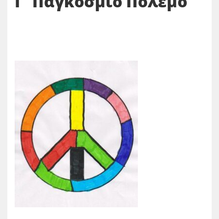
Γ΄Παγκόσμιο Πόλεμο