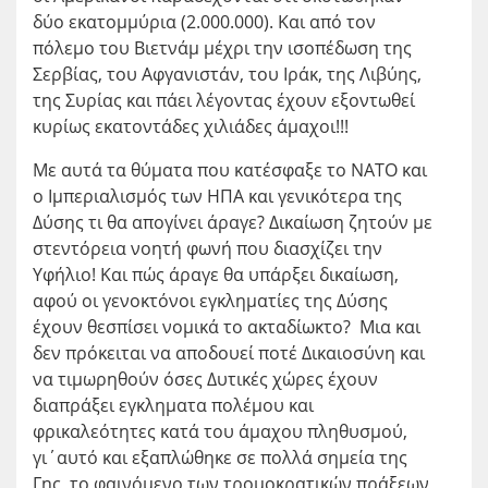
δύο εκατομμύρια (2.000.000). Και από τον
πόλεμο του Βιετνάμ μέχρι την ισοπέδωση της
Σερβίας, του Αφγανιστάν, του Ιράκ, της Λιβύης,
της Συρίας και πάει λέγοντας έχουν εξοντωθεί
κυρίως εκατοντάδες χιλιάδες άμαχοι!!!
Με αυτά τα θύματα που κατέσφαξε το ΝΑΤΟ και
ο Ιμπεριαλισμός των ΗΠΑ και γενικότερα της
Δύσης τι θα απογίνει άραγε? Δικαίωση ζητούν με
στεντόρεια νοητή φωνή που διασχίζει την
Υφήλιο! Και πώς άραγε θα υπάρξει δικαίωση,
αφού οι γενοκτόνοι εγκληματίες της Δύσης
έχουν θεσπίσει νομικά το ακταδίωκτο? Μια και
δεν πρόκειται να αποδουεί ποτέ Δικαιοσύνη και
να τιμωρηθούν όσες Δυτικές χώρες έχουν
διαπράξει εγκληματα πολέμου και
φρικαλεότητες κατά του άμαχου πληθυσμού,
γι΄αυτό και εξαπλώθηκε σε πολλά σημεία της
Γης, το φαινόμενο των τρομοκρατικών πράξεων