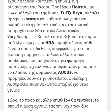
έχουν αλλάξει και πλέον η επικείμενη
συνάντηση του Ρώσου Προέδρου
Πούτιν,
με
τον ομόλογό του της Κίνας
Σι Τζι Πιγκ,
αλλάζει
άρδην το
status
και καθιστά αναγκαία και
αναπόφευκτη μία πολιτική και στρατιωτική
συμμαχία των δύο αυτών Αντιδυτικών
Υπερδυνάμεων! Και όλα αυτά βέβαια όταν πριν
από λίγες ημέρες οι
ΗΠΑ
παραβιάζιντας κάθε
έννοια από τις διεθνείς συμφωνίες για τη μη
διάδοση πυρηνικών όπλων, αλλά και των
υποδομών, που οδηγούν στην εφαρμογή
πυρηνικής τεχνολογίας αποφάσισαν, μέσα από
το πλαίσιο της συμφωνίας
AUCUS,
να
προμηθεύσουν στην υποτίθεται ουδέτερη
Αυστραλία, πυρηνοκίνητα υποβρύχια νέας
γενιάς!
Τώρα το πόσο και άλλο επιπλέον θα τεντώσει το
σκοινί η Δύση αγνοώντας την ισχύ των δύο