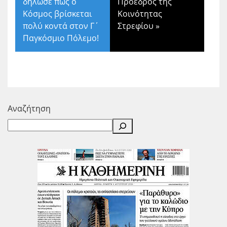
δήλωσε πως ο
Πρόεδρος της
Κόσμος βρίσκεται
Κοινότητας
πολύ κοντά στον Γ΄
Στρεφίου
»
Παγκόσμιο Πόλεμο!
Αναζήτηση