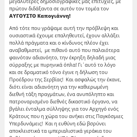
μεγαλύτερες δημοσιογραφικές μας επιτυχίες, με
πρώτον διδάξαντα σε αυτόν τον τομέα τον
ΑΥΓΟΥΣΤΟ Καπογιάννη!
Από τότε που γράψαμε αυτή την πρόβλεψη και
ουσιαστικά έχουμε επαληθευτεί, έχουν αλλάξει
πολλά πράγματα και ο κίνδυνος πλέον έχει
αναβαθμιστεί, με πιθανό αυτό που παλαιότερα
φαινόταν αδιανόητο, την έκρηξη δηλαδή μιας
σύρραξης με πυρηνικά όπλα! Γι΄αυτό το λόγο
και σε δραματικό τόνο έγινε η δήλωση του
Προέδρου της Σερβίας! Και ασφαλώς την έκανε,
διότι είναι αδιανόητη για την καθιερωμένη
διεθνή τάξη πραγμάτων, ένα ανυπόληπτο και
πατροναρισμένο διεθνές δικαστικό όργανο, να
βγάλει ένταλμα σύλληψης για τον Αρχηγό ενός
Κράτους που η χώρα του ανήκει στις Παγκόσμιες
Υπερδυνάμεις! Και η ευθύνη εδώ βσρύνει
αποκλειστικά τα ιμπεριαλιστικά γεράκια του