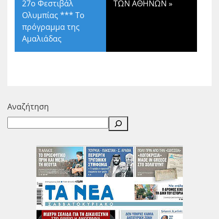
27ο Φεστιβάλ
ΤΩΝ ΑΘΗΝΩΝ
»
Ολυμπίας *** Το
πρόγραμμα της
Αμαλιάδας
Αναζήτηση