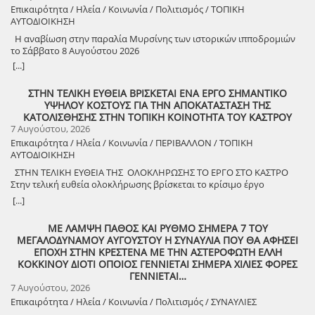
Επικαιρότητα / Ηλεία / Κοινωνία / Πολιτισμός / ΤΟΠΙΚΗ
ΑΥΤΟΔΙΟΙΚΗΣΗ
Η αναβίωση στην παραλία Μυρσίνης των ιστορικών ιπποδρομιών
το Σάββατο 8 Αυγούστου 2026
[...]
ΣΤΗΝ ΤΕΛΙΚΗ ΕΥΘΕΙΑ ΒΡΙΣΚΕΤΑΙ ΕΝΑ ΕΡΓΟ ΣΗΜΑΝΤΙΚΟ
ΥΨΗΛΟΥ ΚΟΣΤΟΥΣ ΓΙΑ ΤΗΝ ΑΠΟΚΑΤΑΣΤΑΣΗ ΤΗΣ
ΚΑΤΟΛΙΣΘΗΣΗΣ ΣΤΗΝ ΤΟΠΙΚΗ ΚΟΙΝΟΤΗΤΑ ΤΟΥ ΚΑΣΤΡΟΥ
7 Αυγούστου, 2026
Επικαιρότητα / Ηλεία / Κοινωνία / ΠΕΡΙΒΑΛΛΟΝ / ΤΟΠΙΚΗ
ΑΥΤΟΔΙΟΙΚΗΣΗ
ΣΤΗΝ ΤΕΛΙΚΗ ΕΥΘΕΙΑ ΤΗΣ ΟΛΟΚΛΗΡΩΣΗΣ ΤΟ ΕΡΓΟ ΣΤΟ ΚΑΣΤΡΟ
Στην τελική ευθεία ολοκλήρωσης βρίσκεται το κρίσιμο έργο
αποκατάστασης της κατολίσθησης στην Τ.Κ. Κάστρου,
[...]
προϋπολογισμού 1,25 εκατομμυρίων ευρώ. Έπειτα από αυτοψία που
πραγματοποίησε ο Δήμαρχος Ανδραβίδας-Κυλλήνης, Γιάννης
ΜΕ ΛΑΜΨΗ ΠΑΘΟΣ ΚΑΙ ΡΥΘΜΟ ΣΗΜΕΡΑ 7 ΤΟΥ
Λέντζας, μαζί με κλιμάκιο της Τεχνικής Υπηρεσίας και εκπροσώπους
ΜΕΓΑΛΟΔΥΝΑΜΟΥ ΑΥΓΟΥΣΤΟΥ Η ΣΥΝΑΥΛΙΑ ΠΟΥ ΘΑ ΑΦΗΣΕΙ
της δημοτικής αρχής, διαπιστώθηκε πως οι παρεμβάσεις προχωρούν
ΕΠΟΧΗ ΣΤΗΝ ΚΡΕΣΤΕΝΑ ΜΕ ΤΗΝ ΑΣΤΕΡΟΦΩΤΗ ΕΛΛΗ
άμεσα και αυστηρά εντός των χρονοδιαγραμμάτων. ​Το έργο
ΚΟΚΚΙΝΟΥ ΔΙΟΤΙ ΟΠΟΙΟΣ ΓΕΝΝΙΕΤΑΙ ΣΗΜΕΡΑ ΧΙΛΙΕΣ ΦΟΡΕΣ
χρηματοδοτείται από το Εθνικό Πρόγραμμα Ανάπτυξης και στο
ΓΕΝΝΙΕΤΑΙ…
πλαίσιο των εξειδικευμένων εργασιών πραγματοποιήθηκαν
7 Αυγούστου, 2026
εκσκαφές για την απομάκρυνση των χαλαρών εδαφών,
Επικαιρότητα / Ηλεία / Κοινωνία / Πολιτισμός / ΣΥΝΑΥΛΙΕΣ
κατασκευάστηκε ισχυρός τοίχος αντιστήριξης και τοποθετήθηκε