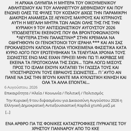
Η ΑΡΧΑΙΑ ΟΛΥΜΠΙΑ Η ΜΗΤΕΡΑ ΤΟΥ ΟΙΚΟΥΜΕΝΙΚΟΥ
ΑΘΛΗΤΙΣΜΟΥ ΚΑΙ ΤΟΥ ΑΛΛΗΛΕΓΓΥΟΥ ΔΙΕΘΝΙΣΜΟΥ ΚΑΙ ΠΟΥ
ΕΝΩΝΕΙ ΟΛΕΣ ΤΙΣ ΦΥΛΕΣ ΤΟΥ ΚΟΣΜΟΥ ΔΙΧΩΣ ΤΗΝ ΠΑΡΑΜΙΚΡΗ
ΔΙΑΚΡΙΣΗ ΑΝΑΜΕΣΑ ΣΕ ΛΕΥΚΟΥΣ ΜΑΥΡΟΥΣ ΚΑΙ ΚΙΤΡΙΝΟΥΣ
ΑΥΤΗ Η ΜΕΓΑΛΗ ΜΗΤΡΑ ΤΩΝ ΛΑΩΝ ΟΛΗΣ ΤΗΣ ΓΗΣ ΤΗΝ
ΚΥΡΙΑΚΗ 9 ΤΟΥ ΑΝΤΙΣΙΩΝΙΣΤΙΚΟΥ ΑΥΓΟΥΣΤΟΥ 2026
ΥΠΟΔΕΧΕΤΕΤΑΙ ΕΚΕΙΝΟΥΣ ΠΟΥ ΘΑ ΒΡΟΝΤΟΦΩΝΑΞΟΥΝ
*ΛΕΥΤΕΡΙΑ ΣΤΗΝ ΠΑΛΑΙΣΤΙΝΗ* ΣΤΗΝ ΚΡΕΜΑΛΑ ΝΑ
ΟΔΗΓΗΘΟΥΝ ΟΙ ΓΕΝΟΚΤΟΝΟΙ ΤΟΥ ΙΣΡΑΗΛ *** ΚΑΙ ΑΝ ΣΑΣ
ΠΡΟΚΑΛΕΣΟΥΝ ΚΑΠΟΙΑ ΓΕΛΟΙΑ ΥΠΟΚΕΙΜΕΝΑ ΦΑΣΙΣΤΙΚΑ ΚΑΤΑ
ΚΥΡΙΟ ΛΟΓΟ ΠΟΥ ΕΡΩΤΕΥΘΗΚΑΝ ΤΑ ΤΕΛΕΥΤΑΙΑ ΧΡΟΝΙΑ ΤΟΥΣ
ΣΙΩΝΙΣΤΕΣ ΕΝΩ ΜΑΣ ΕΙΧΑΝ ΠΡΗΞΕΙ ΜΗΝ ΠΩ ΤΙ ΑΚΡΙΒΩΣ ΜΕ
ΕΚΕΙΝΑ ΤΑ ΠΡΩΤΟΚΟΛΛΑ ΤΗΣ ΣΙΩΝ… ΤΩΡΑ ΛΟΓΩ ΜΙΣΟΥΣ
ΠΡΟΣ ΤΟ ΙΣΛΑΜ ΕΧΟΥΝ ΚΑΤΑΠΙΕΙ ΤΗ ΓΛΩΣΣΑ ΤΟΥΣ ΚΑΙ
ΥΠΟΣΤΗΡΙΖΟΥΝ ΤΟΥΣ ΕΒΡΑΙΟΥΣ ΣΙΩΝΙΣΤΕΣ… ΓΙ΄ΑΥΤΟ ΑΝ
ΠΑΝΕ ΝΑ ΣΑΣ ΤΗΝ ΒΓΟΥΝ ΚΑΝΤΕ ΜΙΑ ΚΥΚΛΩΤΙΚΗ ΚΙΝΗΣΗ ΚΑΙ
ΟΛΑ ΤΑ ΑΛΛΑ ΕΠΟΝΤΑΙ…
6 Αυγούστου, 2026
Επικαιρότητα / Ηλεία / Κοινωνία / Πολιτική / Πολιτισμός
Την Κυριακή 9 του διψασμένου για Δικαιοσύνη Αυγούστου 2026 η
Ελληνική Δημοκρατική Αντιεξουσιαστική Καρδιά χτυπά μαζί με
ΟΛΟΥΣ τους Συναγωνιστές για την Παλαιστίνη μέρα Μνήμης και
[...]
Αγώνα!
ΕΝΑ ΑΡΘΡΟ ΓΙΑ ΤΙΣ ΦΟΝΙΚΕΣ ΚΑΤΑΣΤΡΟΦΙΚΕΣ ΠΥΡΚΑΓΙΕΣ ΤΟΥ
ΧΡΗΣΤΟΥ ΓΙΑΝΝΑΡΟΥ ΑΠΟ ΤΟ ΚΚΕ