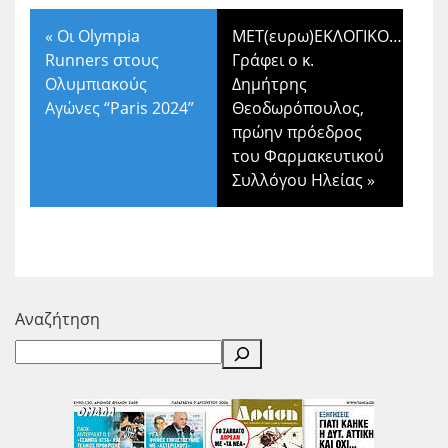
«
Οι Olympia
ΜΕΤ(ευρω)ΕΚΛΟΓΙΚΟ….
Runners στους
Γράφει ο κ.
Ολυμπιακούς
Δημήτρης
Αγώνες “Paris 2024”
Θεοδωρόπουλος,
πρώην πρόεδρος
του Φαρμακευτικού
Συλλόγου Ηλείας
»
Αναζήτηση