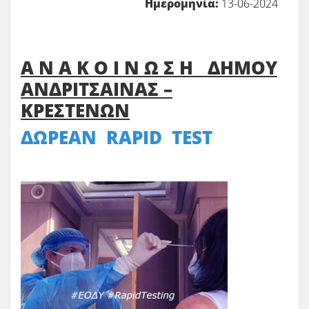
Ημερομηνία:
13-06-2024
Α Ν Α Κ Ο Ι Ν Ω Σ Η ΔΗΜΟΥ
ΑΝΔΡΙΤΣΑΙΝΑΣ –
ΚΡΕΣΤΕΝΩΝ
ΔΩΡΕΑΝ RAPID TEST