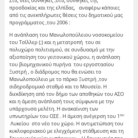
Στις νέες συνθήκες ,στις συνθήκες της
προσδοκίας και της ελπίδας, αναφέρω κάποιες
από τις ανεκπλήρωτες θέσεις του δημοτικού μας
προγράμματος ,του 2006 :
Η ανάπλαση του Μανωλοπούλειου νοσοκομείου
του Τσίλλερ (;) και η μετατροπή του σε
πολυχώρο πολιτισμού, σε συνδυασμό με την
αξιοποίηση του γειτονικού χώρου, η ανάπλαση
του βιομηχανικού πυρήνα του εργοστασίου
Ξυστρή , ο διάδρομος που θα ενώσει το
Μανωλοπούλειο με το πάρκο Ξυστρή ,τον
σιδηροδρομικό σταθμό και το Μουσείο. Η
διεκδίκηση από τον δήμο των αποθηκών του ΑΣΟ
και η άμεση ανάπλασή τους σύμφωνα με την
υπάρχουσα μελέτη. Η ανακαίνιση των
ου
υπνωτηρίων του ΟΣΕ . Η άμεση ανέγερση του 1
Λυκείου στο νέο του χώρο. Η αντιμετώπιση του
κυκλοφοριακού με ελεγχόμενη στάθμευση και τη