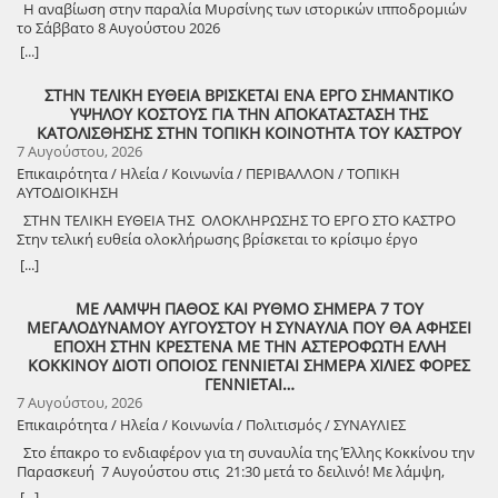
Η αναβίωση στην παραλία Μυρσίνης των ιστορικών ιπποδρομιών
το Σάββατο 8 Αυγούστου 2026
[...]
ΣΤΗΝ ΤΕΛΙΚΗ ΕΥΘΕΙΑ ΒΡΙΣΚΕΤΑΙ ΕΝΑ ΕΡΓΟ ΣΗΜΑΝΤΙΚΟ
ΥΨΗΛΟΥ ΚΟΣΤΟΥΣ ΓΙΑ ΤΗΝ ΑΠΟΚΑΤΑΣΤΑΣΗ ΤΗΣ
ΚΑΤΟΛΙΣΘΗΣΗΣ ΣΤΗΝ ΤΟΠΙΚΗ ΚΟΙΝΟΤΗΤΑ ΤΟΥ ΚΑΣΤΡΟΥ
7 Αυγούστου, 2026
Επικαιρότητα / Ηλεία / Κοινωνία / ΠΕΡΙΒΑΛΛΟΝ / ΤΟΠΙΚΗ
ΑΥΤΟΔΙΟΙΚΗΣΗ
ΣΤΗΝ ΤΕΛΙΚΗ ΕΥΘΕΙΑ ΤΗΣ ΟΛΟΚΛΗΡΩΣΗΣ ΤΟ ΕΡΓΟ ΣΤΟ ΚΑΣΤΡΟ
Στην τελική ευθεία ολοκλήρωσης βρίσκεται το κρίσιμο έργο
αποκατάστασης της κατολίσθησης στην Τ.Κ. Κάστρου,
[...]
προϋπολογισμού 1,25 εκατομμυρίων ευρώ. Έπειτα από αυτοψία που
πραγματοποίησε ο Δήμαρχος Ανδραβίδας-Κυλλήνης, Γιάννης
ΜΕ ΛΑΜΨΗ ΠΑΘΟΣ ΚΑΙ ΡΥΘΜΟ ΣΗΜΕΡΑ 7 ΤΟΥ
Λέντζας, μαζί με κλιμάκιο της Τεχνικής Υπηρεσίας και εκπροσώπους
ΜΕΓΑΛΟΔΥΝΑΜΟΥ ΑΥΓΟΥΣΤΟΥ Η ΣΥΝΑΥΛΙΑ ΠΟΥ ΘΑ ΑΦΗΣΕΙ
της δημοτικής αρχής, διαπιστώθηκε πως οι παρεμβάσεις προχωρούν
ΕΠΟΧΗ ΣΤΗΝ ΚΡΕΣΤΕΝΑ ΜΕ ΤΗΝ ΑΣΤΕΡΟΦΩΤΗ ΕΛΛΗ
άμεσα και αυστηρά εντός των χρονοδιαγραμμάτων. ​Το έργο
ΚΟΚΚΙΝΟΥ ΔΙΟΤΙ ΟΠΟΙΟΣ ΓΕΝΝΙΕΤΑΙ ΣΗΜΕΡΑ ΧΙΛΙΕΣ ΦΟΡΕΣ
χρηματοδοτείται από το Εθνικό Πρόγραμμα Ανάπτυξης και στο
ΓΕΝΝΙΕΤΑΙ…
πλαίσιο των εξειδικευμένων εργασιών πραγματοποιήθηκαν
7 Αυγούστου, 2026
εκσκαφές για την απομάκρυνση των χαλαρών εδαφών,
Επικαιρότητα / Ηλεία / Κοινωνία / Πολιτισμός / ΣΥΝΑΥΛΙΕΣ
κατασκευάστηκε ισχυρός τοίχος αντιστήριξης και τοποθετήθηκε
γεωύφασμα οπλισμένης γης, και συρματοκιβώτια καθώς και
Στο έπακρο το ενδιαφέρον για τη συναυλία της Έλλης Κοκκίνου την
οπλισμένο επίχωμα με ειδικό κοκκώδες υλικό. ​Ο Δήμαρχος Γιάννης
Παρασκευή 7 Αυγούστου στις 21:30 μετά το δειλινό! Με λάμψη,
Λέντζας δήλωσε ικανοποιημένος από την εξέλιξη των εργασιών,
πάθος και ρυθμό! Στο χώρο Γιορτής Σταφίδας Κρεστένων με
[...]