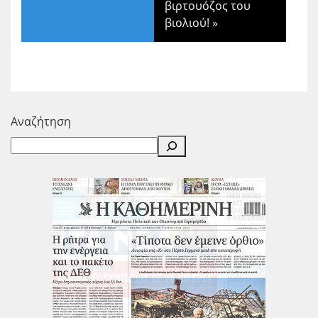
βιρτουόζος του
βιολιού!
»
Αναζήτηση