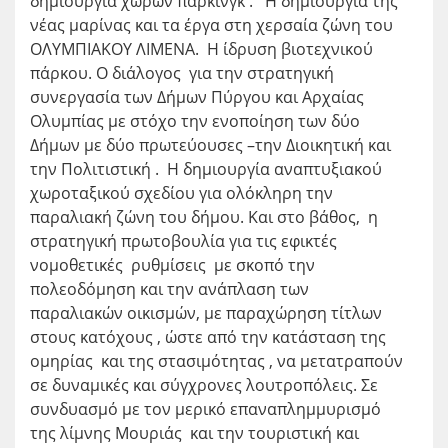
δημιουργία χώρων πάρκινγκ . Η δημιουργία της
νέας μαρίνας και τα έργα στη χερσαία ζώνη του
ΟΛΥΜΠΙΑΚΟΥ ΛΙΜΕΝΑ. Η ίδρυση βιοτεχνικού
πάρκου. Ο διάλογος για την στρατηγική
συνεργασία των Δήμων Πύργου και Αρχαίας
Ολυμπίας με στόχο την ενοποίηση των δύο
Δήμων με δύο πρωτεύουσες –την Διοικητική και
την Πολιτιστική . Η δημιουργία αναπτυξιακού
χωροταξικού σχεδίου για ολόκληρη την
παραλιακή ζώνη του δήμου. Και στο βάθος, η
στρατηγική πρωτοβουλία για τις εφικτές
νομοθετικές ρυθμίσεις με σκοπό την
πολεοδόμηση και την ανάπλαση των
παραλιακών οικισμών, με παραχώρηση τίτλων
στους κατόχους , ώστε από την κατάσταση της
ομηρίας και της στασιμότητας , να μετατραπούν
σε δυναμικές και σύγχρονες λουτροπόλεις. Σε
συνδυασμό με τον μερικό επαναπλημμυρισμό
της λίμνης Μουριάς και την τουριστική και