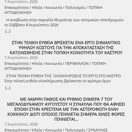
7 Αυγούστου, 2026
Επικαιρότητα / Ηλεία / Κοινωνία / Πολιτισμός / ΤΟΠΙΚΗ
ΑΥΤΟΔΙΟΙΚΗΣΗ
Η αναβίωση στην παραλία Μυρσίνης των ιστορικών ιπποδρομιών
το Σάββατο 8 Αυγούστου 2026
[...]
ΣΤΗΝ ΤΕΛΙΚΗ ΕΥΘΕΙΑ ΒΡΙΣΚΕΤΑΙ ΕΝΑ ΕΡΓΟ ΣΗΜΑΝΤΙΚΟ
ΥΨΗΛΟΥ ΚΟΣΤΟΥΣ ΓΙΑ ΤΗΝ ΑΠΟΚΑΤΑΣΤΑΣΗ ΤΗΣ
ΚΑΤΟΛΙΣΘΗΣΗΣ ΣΤΗΝ ΤΟΠΙΚΗ ΚΟΙΝΟΤΗΤΑ ΤΟΥ ΚΑΣΤΡΟΥ
7 Αυγούστου, 2026
Επικαιρότητα / Ηλεία / Κοινωνία / ΠΕΡΙΒΑΛΛΟΝ / ΤΟΠΙΚΗ
ΑΥΤΟΔΙΟΙΚΗΣΗ
ΣΤΗΝ ΤΕΛΙΚΗ ΕΥΘΕΙΑ ΤΗΣ ΟΛΟΚΛΗΡΩΣΗΣ ΤΟ ΕΡΓΟ ΣΤΟ ΚΑΣΤΡΟ
Στην τελική ευθεία ολοκλήρωσης βρίσκεται το κρίσιμο έργο
αποκατάστασης της κατολίσθησης στην Τ.Κ. Κάστρου,
[...]
προϋπολογισμού 1,25 εκατομμυρίων ευρώ. Έπειτα από αυτοψία που
πραγματοποίησε ο Δήμαρχος Ανδραβίδας-Κυλλήνης, Γιάννης
ΜΕ ΛΑΜΨΗ ΠΑΘΟΣ ΚΑΙ ΡΥΘΜΟ ΣΗΜΕΡΑ 7 ΤΟΥ
Λέντζας, μαζί με κλιμάκιο της Τεχνικής Υπηρεσίας και εκπροσώπους
ΜΕΓΑΛΟΔΥΝΑΜΟΥ ΑΥΓΟΥΣΤΟΥ Η ΣΥΝΑΥΛΙΑ ΠΟΥ ΘΑ ΑΦΗΣΕΙ
της δημοτικής αρχής, διαπιστώθηκε πως οι παρεμβάσεις προχωρούν
ΕΠΟΧΗ ΣΤΗΝ ΚΡΕΣΤΕΝΑ ΜΕ ΤΗΝ ΑΣΤΕΡΟΦΩΤΗ ΕΛΛΗ
άμεσα και αυστηρά εντός των χρονοδιαγραμμάτων. ​Το έργο
ΚΟΚΚΙΝΟΥ ΔΙΟΤΙ ΟΠΟΙΟΣ ΓΕΝΝΙΕΤΑΙ ΣΗΜΕΡΑ ΧΙΛΙΕΣ ΦΟΡΕΣ
χρηματοδοτείται από το Εθνικό Πρόγραμμα Ανάπτυξης και στο
ΓΕΝΝΙΕΤΑΙ…
πλαίσιο των εξειδικευμένων εργασιών πραγματοποιήθηκαν
7 Αυγούστου, 2026
εκσκαφές για την απομάκρυνση των χαλαρών εδαφών,
Επικαιρότητα / Ηλεία / Κοινωνία / Πολιτισμός / ΣΥΝΑΥΛΙΕΣ
κατασκευάστηκε ισχυρός τοίχος αντιστήριξης και τοποθετήθηκε