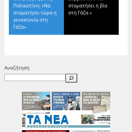
Παλαιστίνη: «Να
σταματήσει η βία
σταματήσει τώρα η
στη Γάζα
»
γενοκτονία στη
Γάζα»
Αναζήτηση