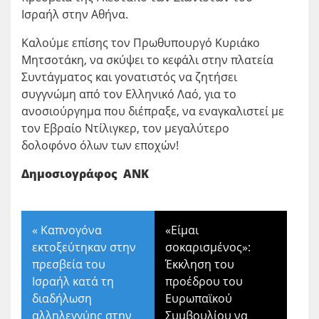
Ισραήλ στην Αθήνα.
Καλούμε επίσης τον Πρωθυπουργό Κυριάκο
Μητσοτάκη, να σκύψει το κεφάλι στην πλατεία
Συντάγματος και γονατιστός να ζητήσει
συγγνώμη από τον Ελληνικό Λαό, για το
ανοσιούργημα που διέπραξε, να εναγκαλιστεί με
τον Εβραίο Ντίλιγκερ, τον μεγαλύτερο
δολοφόνο όλων των εποχών!
Δημοσιογράφος ΑΝΚ
«
Καπνογόνα
«Είμαι
εκτοξεύτηκαν στην
σοκαρισμένος»:
πρεσβεία του
Έκκληση του
Ισραήλ κατά τη
προέδρου του
διαδήλωση
Ευρωπαϊκού
αλληλεγγύης στην
Συμβουλίου να