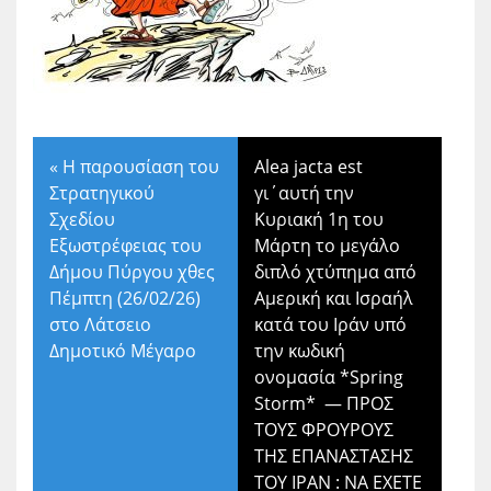
«
Η παρουσίαση του
Alea jacta est
Στρατηγικού
γι΄αυτή την
Σχεδίου
Κυριακή 1η του
Εξωστρέφειας του
Μάρτη το μεγάλο
Δήμου Πύργου χθες
διπλό χτύπημα από
Πέμπτη (26/02/26)
Αμερική και Ισραήλ
στο Λάτσειο
κατά του Ιράν υπό
Δημοτικό Μέγαρο
την κωδική
ονομασία *Spring
Storm* — ΠΡΟΣ
ΤΟΥΣ ΦΡΟΥΡΟΥΣ
ΤΗΣ ΕΠΑΝΑΣΤΑΣΗΣ
ΤΟΥ ΙΡΑΝ : ΝΑ ΕΧΕΤΕ