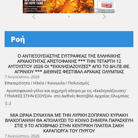
Ροή
Ο ΑΝΤΙΕΞΟΥΣΙΑΣΤΗΣ ΣΥΓΓΡΑΦΕΑΣ ΤΗΣ ΕΛΛΗΝΙΚΗΣ
ΑΡΧΑΙΟΤΗΤΑΣ ΑΡΙΣΤΟΦΑΝΗΣ *** ΤΗΝ ΤΕΤΑΡΤΗ 12
ΑΥΓΟΥΣΤΟΥ 2026 ΟΙ *ΕΚΚΛΗΣΙΑΖΟΥΖΕΣ* ΑΠΟ ΤΟ ΔΗ.ΠΕ.ΘΕ.
ΑΓΡΙΝΙΟΥ *** ΔΙΕΘΝΕΣ ΦΕΣΤΙΒΑΛ ΑΡΧΑΙΑΣ ΟΛΥΜΠΙΑΣ
7 Αυγούστου, 2026
Επικαιρότητα / Ηλεία / Κοινωνία / Πολιτισμός
Αριστοφανικό γέλιο και αιχμηρή σάτιρα με τις «Εκκλησιάζουσες/
ΓΥΝΑΙΚΕΣ ΣΤΗΝ ΕΞΟΥΣΙΑ» στο Διεθνές Φεστιβάλ Αρχαίας Ολυμπίας
Την Τετάρτη 12 Αυγούστου, στις 21:30, το Διεθνές Φεστιβάλ
[...]
Αρχαίας Ολυμπίας παρουσιάζει τις «Εκκλησιάζουσες» του
Αριστοφάνη, σε σκηνοθεσία Θέμη Μουμουλίδη. Μια απολαυστική
ΜΙΑ ΩΡΑΙΑ ΣΥΝΑΥΛΙΑ ΜΕ ΤΗΝ ΛΥΡΙΚΗ ΣΟΠΡΑΝΟ ΚΥΡΙΑΚΗ
πολιτική κωμωδία, γεμάτη ευρηματικό χιούμορ και καυστική σάτιρα,
ΒΛΑΧΟΓΙΑΝΝΗ ΘΑ ΑΠΟΛΑΥΣΕΙ ΤΟ ΚΟΙΝΟ ΣΗΜΕΡΑ ΠΑΡΑΣΚΕΥΗ
που θέτει διαχρονικά ερωτήματα για την εξουσία, τη δημοκρατία και
ΣΤΙΣ 9 ΤΟ ΑΠΟΒΡΑΔΟ ΣΤΗΝ ΚΕΝΤΡΙΚΗ ΠΛΑΤΕΙΑ ΣΑΚΗ
την αναζήτηση μιας δικαιότερης κοινωνίας. Τι μπορεί να συμβεί αν
ΚΑΡΑΓΙΩΡΓΑ ΤΟΥ ΠΥΡΓΟΥ
μια μέρα οι γυναίκες αναλάβουν την διακυβέρνηση της χώρας; Την
7 Αυγούστου, 2026
απάντηση θα ανακαλύψουμε στις ΕΚΚΛΗΣΙΑΖΟΥΣΕΣ, την