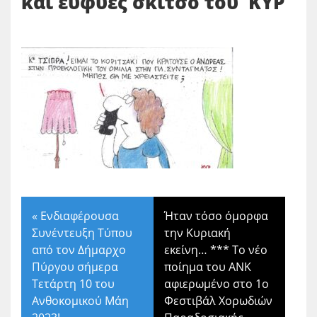
και ευφυές σκίτσο του ΚΥΡ
«
Ενδιαφέρουσα
Ήταν τόσο όμορφα
Συνέντευξη Τύπου
την Κυριακή
από τον Δήμαρχο
εκείνη… *** Το νέο
Πύργου σήμερα
ποίημα του ΑΝΚ
Τετάρτη 10 του
αφιερωμένο στο 1ο
Ανθοκομικού Μάη
Φεστιβάλ Χορωδιών