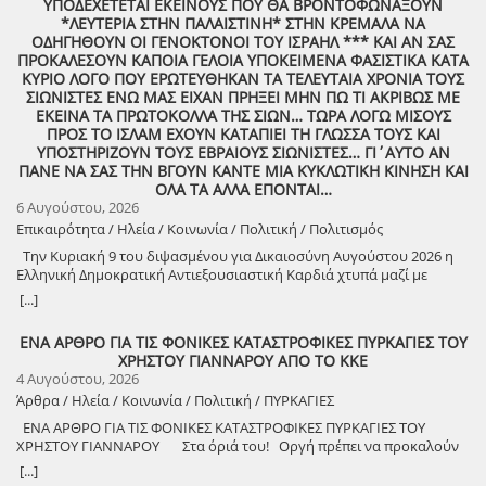
ΥΠΟΔΕΧΕΤΕΤΑΙ ΕΚΕΙΝΟΥΣ ΠΟΥ ΘΑ ΒΡΟΝΤΟΦΩΝΑΞΟΥΝ
*ΛΕΥΤΕΡΙΑ ΣΤΗΝ ΠΑΛΑΙΣΤΙΝΗ* ΣΤΗΝ ΚΡΕΜΑΛΑ ΝΑ
ΟΔΗΓΗΘΟΥΝ ΟΙ ΓΕΝΟΚΤΟΝΟΙ ΤΟΥ ΙΣΡΑΗΛ *** ΚΑΙ ΑΝ ΣΑΣ
ΠΡΟΚΑΛΕΣΟΥΝ ΚΑΠΟΙΑ ΓΕΛΟΙΑ ΥΠΟΚΕΙΜΕΝΑ ΦΑΣΙΣΤΙΚΑ ΚΑΤΑ
ΚΥΡΙΟ ΛΟΓΟ ΠΟΥ ΕΡΩΤΕΥΘΗΚΑΝ ΤΑ ΤΕΛΕΥΤΑΙΑ ΧΡΟΝΙΑ ΤΟΥΣ
ΣΙΩΝΙΣΤΕΣ ΕΝΩ ΜΑΣ ΕΙΧΑΝ ΠΡΗΞΕΙ ΜΗΝ ΠΩ ΤΙ ΑΚΡΙΒΩΣ ΜΕ
ΕΚΕΙΝΑ ΤΑ ΠΡΩΤΟΚΟΛΛΑ ΤΗΣ ΣΙΩΝ… ΤΩΡΑ ΛΟΓΩ ΜΙΣΟΥΣ
ΠΡΟΣ ΤΟ ΙΣΛΑΜ ΕΧΟΥΝ ΚΑΤΑΠΙΕΙ ΤΗ ΓΛΩΣΣΑ ΤΟΥΣ ΚΑΙ
ΥΠΟΣΤΗΡΙΖΟΥΝ ΤΟΥΣ ΕΒΡΑΙΟΥΣ ΣΙΩΝΙΣΤΕΣ… ΓΙ΄ΑΥΤΟ ΑΝ
ΠΑΝΕ ΝΑ ΣΑΣ ΤΗΝ ΒΓΟΥΝ ΚΑΝΤΕ ΜΙΑ ΚΥΚΛΩΤΙΚΗ ΚΙΝΗΣΗ ΚΑΙ
ΟΛΑ ΤΑ ΑΛΛΑ ΕΠΟΝΤΑΙ…
6 Αυγούστου, 2026
Επικαιρότητα / Ηλεία / Κοινωνία / Πολιτική / Πολιτισμός
Την Κυριακή 9 του διψασμένου για Δικαιοσύνη Αυγούστου 2026 η
Ελληνική Δημοκρατική Αντιεξουσιαστική Καρδιά χτυπά μαζί με
ΟΛΟΥΣ τους Συναγωνιστές για την Παλαιστίνη μέρα Μνήμης και
[...]
Αγώνα!
ΕΝΑ ΑΡΘΡΟ ΓΙΑ ΤΙΣ ΦΟΝΙΚΕΣ ΚΑΤΑΣΤΡΟΦΙΚΕΣ ΠΥΡΚΑΓΙΕΣ ΤΟΥ
ΧΡΗΣΤΟΥ ΓΙΑΝΝΑΡΟΥ ΑΠΟ ΤΟ ΚΚΕ
4 Αυγούστου, 2026
Άρθρα / Ηλεία / Κοινωνία / Πολιτική / ΠΥΡΚΑΓΙΕΣ
ΕΝΑ ΑΡΘΡΟ ΓΙΑ ΤΙΣ ΦΟΝΙΚΕΣ ΚΑΤΑΣΤΡΟΦΙΚΕΣ ΠΥΡΚΑΓΙΕΣ ΤΟΥ
ΧΡΗΣΤΟΥ ΓΙΑΝΝΑΡΟΥ Στα όριά του! Οργή πρέπει να προκαλούν
τα αναμασήματα του πρωθυπουργού και κυβερνητικών στελεχών,
[...]
που παίζουν την κασέτα της «κλιματικής αλλαγής» και της ατομικής