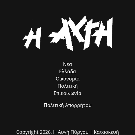
κοινωνιών απέναντι στις φυσικές καταστροφές.
μεθοδολογία του ευρωπαϊκού προγράμματος ROMACT στο οποίο
και συμμετέχουμε. Θέλω να ευχαριστήσω θερμά τον επικεφαλής του
ROMACT στην Ελλάδα κ. Γιώργο Τσιάκαλο, για την καταλυτική
συμβολή του προγράμματος, που λειτουργεί ως πολύτιμος
σύμβουλος προσέλκυσης πόρων, χωρίς να επιβαρύνει ούτε με ένα
ευρώ τον Δήμο μας. Παράλληλα, εκφράζω τις θερμές μου ευχαριστίες
στον αρμόδιο Αντιδήμαρχο κ. Ηλία Ευσταθόπουλο για τον
συντονισμό, τη Διεύθυνση Πρόνοιας και την Προϊσταμένη της κα Σία
Ανδριοπούλου, καθώς και τον άμισθο σύμβουλό μου για θέματα
Ρομά κ. Νίκο Μπατζαλή, για την ακριβή μεταφορά των αναγκών από
το πεδίο. Η συλλογική αυτή προσπάθεια αποδεικνύει στην πράξη ότι
η ομαδική δουλειά φέρνει απτά αποτελέσματα για όλους τους
Νέα
δημότες μας.»
Ελλάδα
Οικονομία
Πολιτική
Επικοινωνία
Πολιτική Απορρήτου
Copyright 2026,
Η Αυγή Πύργου
| Κατασκευή