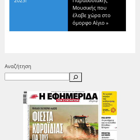
2023!
Παραδοσιακής
Μουσικής που
έλαβε χώρα στο
όμορφο Αίγιο
»
Αναζήτηση