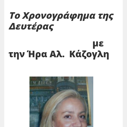
Το Χρονογράφημα της
Δευτέρας
με
την Ήρα Αλ. Κάζογλη