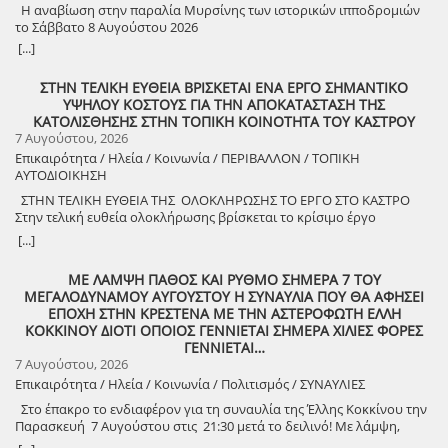
Η αναβίωση στην παραλία Μυρσίνης των ιστορικών ιπποδρομιών
το Σάββατο 8 Αυγούστου 2026
[...]
ΣΤΗΝ ΤΕΛΙΚΗ ΕΥΘΕΙΑ ΒΡΙΣΚΕΤΑΙ ΕΝΑ ΕΡΓΟ ΣΗΜΑΝΤΙΚΟ
ΥΨΗΛΟΥ ΚΟΣΤΟΥΣ ΓΙΑ ΤΗΝ ΑΠΟΚΑΤΑΣΤΑΣΗ ΤΗΣ
ΚΑΤΟΛΙΣΘΗΣΗΣ ΣΤΗΝ ΤΟΠΙΚΗ ΚΟΙΝΟΤΗΤΑ ΤΟΥ ΚΑΣΤΡΟΥ
7 Αυγούστου, 2026
Επικαιρότητα / Ηλεία / Κοινωνία / ΠΕΡΙΒΑΛΛΟΝ / ΤΟΠΙΚΗ
ΑΥΤΟΔΙΟΙΚΗΣΗ
ΣΤΗΝ ΤΕΛΙΚΗ ΕΥΘΕΙΑ ΤΗΣ ΟΛΟΚΛΗΡΩΣΗΣ ΤΟ ΕΡΓΟ ΣΤΟ ΚΑΣΤΡΟ
Στην τελική ευθεία ολοκλήρωσης βρίσκεται το κρίσιμο έργο
αποκατάστασης της κατολίσθησης στην Τ.Κ. Κάστρου,
[...]
προϋπολογισμού 1,25 εκατομμυρίων ευρώ. Έπειτα από αυτοψία που
πραγματοποίησε ο Δήμαρχος Ανδραβίδας-Κυλλήνης, Γιάννης
ΜΕ ΛΑΜΨΗ ΠΑΘΟΣ ΚΑΙ ΡΥΘΜΟ ΣΗΜΕΡΑ 7 ΤΟΥ
Λέντζας, μαζί με κλιμάκιο της Τεχνικής Υπηρεσίας και εκπροσώπους
ΜΕΓΑΛΟΔΥΝΑΜΟΥ ΑΥΓΟΥΣΤΟΥ Η ΣΥΝΑΥΛΙΑ ΠΟΥ ΘΑ ΑΦΗΣΕΙ
της δημοτικής αρχής, διαπιστώθηκε πως οι παρεμβάσεις προχωρούν
ΕΠΟΧΗ ΣΤΗΝ ΚΡΕΣΤΕΝΑ ΜΕ ΤΗΝ ΑΣΤΕΡΟΦΩΤΗ ΕΛΛΗ
άμεσα και αυστηρά εντός των χρονοδιαγραμμάτων. ​Το έργο
ΚΟΚΚΙΝΟΥ ΔΙΟΤΙ ΟΠΟΙΟΣ ΓΕΝΝΙΕΤΑΙ ΣΗΜΕΡΑ ΧΙΛΙΕΣ ΦΟΡΕΣ
χρηματοδοτείται από το Εθνικό Πρόγραμμα Ανάπτυξης και στο
ΓΕΝΝΙΕΤΑΙ…
πλαίσιο των εξειδικευμένων εργασιών πραγματοποιήθηκαν
7 Αυγούστου, 2026
εκσκαφές για την απομάκρυνση των χαλαρών εδαφών,
Επικαιρότητα / Ηλεία / Κοινωνία / Πολιτισμός / ΣΥΝΑΥΛΙΕΣ
κατασκευάστηκε ισχυρός τοίχος αντιστήριξης και τοποθετήθηκε
γεωύφασμα οπλισμένης γης, και συρματοκιβώτια καθώς και
Στο έπακρο το ενδιαφέρον για τη συναυλία της Έλλης Κοκκίνου την
οπλισμένο επίχωμα με ειδικό κοκκώδες υλικό. ​Ο Δήμαρχος Γιάννης
Παρασκευή 7 Αυγούστου στις 21:30 μετά το δειλινό! Με λάμψη,
Λέντζας δήλωσε ικανοποιημένος από την εξέλιξη των εργασιών,
πάθος και ρυθμό! Στο χώρο Γιορτής Σταφίδας Κρεστένων με