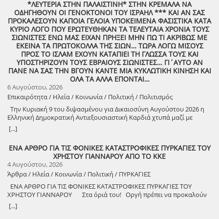
*ΛΕΥΤΕΡΙΑ ΣΤΗΝ ΠΑΛΑΙΣΤΙΝΗ* ΣΤΗΝ ΚΡΕΜΑΛΑ ΝΑ
από τον σατιρικό λόγο λειτουργεί ως πικρό πολιτικό σχόλιο, που
θα απολαύσει μια βραδιά γεμάτη συναίσθημα και μουσική
ΟΔΗΓΗΘΟΥΝ ΟΙ ΓΕΝΟΚΤΟΝΟΙ ΤΟΥ ΙΣΡΑΗΛ *** ΚΑΙ ΑΝ ΣΑΣ
στοχεύει μέσα από το σπάσιμο των ορίων να φτάσει στο
αρτιότητα, σε μια ακόμη εκδήλωση του 5ου Διεθνούς Φεστιβάλ
ΠΡΟΚΑΛΕΣΟΥΝ ΚΑΠΟΙΑ ΓΕΛΟΙΑ ΥΠΟΚΕΙΜΕΝΑ ΦΑΣΙΣΤΙΚΑ ΚΑΤΑ
εκκωφαντικό αδιέξοδο, όπως και η εποχή μας. Να αναζητήσει
Αρχαίας Φειάς.
ΚΥΡΙΟ ΛΟΓΟ ΠΟΥ ΕΡΩΤΕΥΘΗΚΑΝ ΤΑ ΤΕΛΕΥΤΑΙΑ ΧΡΟΝΙΑ ΤΟΥΣ
εναγωνίως λύσεις, έστω και ουτοπικές, ικανές όμως να ενώσουν μια
ΣΙΩΝΙΣΤΕΣ ΕΝΩ ΜΑΣ ΕΙΧΑΝ ΠΡΗΞΕΙ ΜΗΝ ΠΩ ΤΙ ΑΚΡΙΒΩΣ ΜΕ
κοινωνία στο σχεδιασμό ενός κοινού μέλλοντος. Η παράσταση είναι
ΕΚΕΙΝΑ ΤΑ ΠΡΩΤΟΚΟΛΛΑ ΤΗΣ ΣΙΩΝ… ΤΩΡΑ ΛΟΓΩ ΜΙΣΟΥΣ
συμπαραγωγή δύο σημαντικών φορέων, του ΔΗ.ΠΕ.ΘΕ. Αγρινίου και
ΠΡΟΣ ΤΟ ΙΣΛΑΜ ΕΧΟΥΝ ΚΑΤΑΠΙΕΙ ΤΗ ΓΛΩΣΣΑ ΤΟΥΣ ΚΑΙ
της 5ης Εποχής, που ενώνουν τις δυνάμεις τους σ’ ένα τολμηρό
ΥΠΟΣΤΗΡΙΖΟΥΝ ΤΟΥΣ ΕΒΡΑΙΟΥΣ ΣΙΩΝΙΣΤΕΣ… ΓΙ΄ΑΥΤΟ ΑΝ
καλλιτεχνικό εγχείρημα. Η πρωτοβουλία του καλλιτεχνικού
ΠΑΝΕ ΝΑ ΣΑΣ ΤΗΝ ΒΓΟΥΝ ΚΑΝΤΕ ΜΙΑ ΚΥΚΛΩΤΙΚΗ ΚΙΝΗΣΗ ΚΑΙ
διευθυντή του Δη.Πε.Θε. Αγρινίου Λευτέρη Γιοβανίδη και του Θέμη
ΟΛΑ ΤΑ ΑΛΛΑ ΕΠΟΝΤΑΙ…
Μουμουλίδη, δημιουργού της 5ης Εποχής, που συμπληρώνει 20
6 Αυγούστου, 2026
χρόνια δυναμικής παρουσίας στο χώρο του σύγχρονου πολιτισμού,
αποτελεί μια δημιουργική σύμπραξη που εγγυάται ένα αισθητικό
Επικαιρότητα / Ηλεία / Κοινωνία / Πολιτική / Πολιτισμός
αποτέλεσμα υψηλών απαιτήσεων. Η αριστοφανική κωμωδία
Την Κυριακή 9 του διψασμένου για Δικαιοσύνη Αυγούστου 2026 η
παρουσιάζεται σε ελεύθερη απόδοση – διασκευή της Νεφέλης
Ελληνική Δημοκρατική Αντιεξουσιαστική Καρδιά χτυπά μαζί με
Μαϊστράλη και του Θέμη Μουμουλίδη. Την μουσική υπογράφει ο
ΟΛΟΥΣ τους Συναγωνιστές για την Παλαιστίνη μέρα Μνήμης και
[...]
Θοδωρής Οικονόμου, την κινησιολογική επεξεργασία – χορογραφία
Αγώνα!
η Πατρίσια Απέργη, τα κοστούμια η Βάνα Γιαννούλα, τους φωτισμούς
ο Νίκος Σωτηρόπουλος. Στο ρόλο του Βλέπυρου ο Χρήστος
ΕΝΑ ΑΡΘΡΟ ΓΙΑ ΤΙΣ ΦΟΝΙΚΕΣ ΚΑΤΑΣΤΡΟΦΙΚΕΣ ΠΥΡΚΑΓΙΕΣ ΤΟΥ
Χατζηπαναγιώτης, στο ρόλο της Πραξαγόρας η Μαρίνα Ασλάνογλου,
ΧΡΗΣΤΟΥ ΓΙΑΝΝΑΡΟΥ ΑΠΟ ΤΟ ΚΚΕ
στον ρόλο του Κομπέρ ο Κωνσταντίνος Ασπιώτης και μαζί τους οι:
4 Αυγούστου, 2026
Ίντρα Κέιν, Φοίβος Ριμένας, Δήμητρα Βήττα, Μαρία Κυρώζη, Διονυσία
Άρθρα / Ηλεία / Κοινωνία / Πολιτική / ΠΥΡΚΑΓΙΕΣ
Μπαλαμώτη, Ερωφίλη Παναγιωταρέα, Αναστασία Τζελέπη.
ΕΝΑ ΑΡΘΡΟ ΓΙΑ ΤΙΣ ΦΟΝΙΚΕΣ ΚΑΤΑΣΤΡΟΦΙΚΕΣ ΠΥΡΚΑΓΙΕΣ ΤΟΥ
Παραγωγή | ΔΗ.ΠΕ.ΘΕ.ΑΓΡΙΝΙΟΥ – 5η ΕΠΟΧΗ ΤΕΧΝΗΣ *ΤΙΜΕΣ
ΧΡΗΣΤΟΥ ΓΙΑΝΝΑΡΟΥ Στα όριά του! Οργή πρέπει να προκαλούν
ΕΙΣΙΤΗΡΙΩΝ: Από 20€ | ΠΡΟΠΩΛΗΣΗ: more.com
τα αναμασήματα του πρωθυπουργού και κυβερνητικών στελεχών,
[...]
που παίζουν την κασέτα της «κλιματικής αλλαγής» και της ατομικής