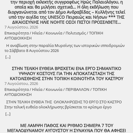
την περιοχή εκλεκτής συγγραφέως Ηρώς Παλαιολόγου, η
συνδιοργάνωση με τον Δήμο Αρχαίας Ολυμπίας, στις 13 Αυγούστου,
οποία και θα μιλήσει σχετικά… Η όλη εκδήλωση που
ημέρα Πέμπτη και ώρα 8:30 μ.μ., στην πλατεία του χωριού με θέμα:
διοργανώνεται από τον Δήμο Ανδραβίδας – Κυλλήνης τελεί
«Άυλη πολιτιστική κληρονομιά: Eκφράσεις, Δράσεις Διαφύλαξης και
υπό την αιγίδα της UNESCO Πειραιώς και Νήσων *** ΤΗΣ
Προοπτικές στην Ηλεία» Oμιλητές: – Διομήδης Τόλιος, Διεύθυνση
ΔΙΚΑΙΟΣΥΝΗΣ ΗΛΙΕ ΝΟΗΤΕ ΟΣΟΙ ΠΙΣΤΟΙ ΠΡΟΣΕΛΘΕΤΕ…
Νεότερης Πολιτιστικής Κληρονομιάς ΥΠΠΟ-Σύλλογος Διβριωτών
7 Αυγούστου, 2026
Αθήνας – Γωγώ Κανελλοπούλου, εκπαιδευτικός – Νίκος
Επικαιρότητα / Ηλεία / Κοινωνία / Πολιτισμός / ΤΟΠΙΚΗ
Σιάκκουλης, Πρόεδρος eco action Νεμούτας Θα ακολουθήσoυν
ΑΥΤΟΔΙΟΙΚΗΣΗ
χοροί της Ηλείας από το Λύκειο Ελληνίδων Πύργου Η είσοδος για
την πολιτιστική εκδήλωση είναι ελεύθερη. Μετά το πέρας της
Η αναβίωση στην παραλία Μυρσίνης των ιστορικών ιπποδρομιών
εκδήλωσης, σας προσκαλούμε να διασκεδάσουμε όλοι μαζί με
το Σάββατο 8 Αυγούστου 2026
ζωντανή παραδοσιακή μουσική από τη μουσική ομάδα του
[...]
Λύσανδρου Παναγόπουλου, σε μια βραδιά γεμάτη κέφι, χορό και
γεύσεις. Θα προσφερθούν παραδοσιακά εδέσματα. Πρόσκληση
ΣΤΗΝ ΤΕΛΙΚΗ ΕΥΘΕΙΑ ΒΡΙΣΚΕΤΑΙ ΕΝΑ ΕΡΓΟ ΣΗΜΑΝΤΙΚΟ
συμμετοχής στο γλέντι: 10 ευρώ ανά άτομο.
ΥΨΗΛΟΥ ΚΟΣΤΟΥΣ ΓΙΑ ΤΗΝ ΑΠΟΚΑΤΑΣΤΑΣΗ ΤΗΣ
ΚΑΤΟΛΙΣΘΗΣΗΣ ΣΤΗΝ ΤΟΠΙΚΗ ΚΟΙΝΟΤΗΤΑ ΤΟΥ ΚΑΣΤΡΟΥ
7 Αυγούστου, 2026
Επικαιρότητα / Ηλεία / Κοινωνία / ΠΕΡΙΒΑΛΛΟΝ / ΤΟΠΙΚΗ
ΑΥΤΟΔΙΟΙΚΗΣΗ
ΣΤΗΝ ΤΕΛΙΚΗ ΕΥΘΕΙΑ ΤΗΣ ΟΛΟΚΛΗΡΩΣΗΣ ΤΟ ΕΡΓΟ ΣΤΟ ΚΑΣΤΡΟ
Στην τελική ευθεία ολοκλήρωσης βρίσκεται το κρίσιμο έργο
αποκατάστασης της κατολίσθησης στην Τ.Κ. Κάστρου,
[...]
προϋπολογισμού 1,25 εκατομμυρίων ευρώ. Έπειτα από αυτοψία που
πραγματοποίησε ο Δήμαρχος Ανδραβίδας-Κυλλήνης, Γιάννης
ΜΕ ΛΑΜΨΗ ΠΑΘΟΣ ΚΑΙ ΡΥΘΜΟ ΣΗΜΕΡΑ 7 ΤΟΥ
Λέντζας, μαζί με κλιμάκιο της Τεχνικής Υπηρεσίας και εκπροσώπους
ΜΕΓΑΛΟΔΥΝΑΜΟΥ ΑΥΓΟΥΣΤΟΥ Η ΣΥΝΑΥΛΙΑ ΠΟΥ ΘΑ ΑΦΗΣΕΙ
της δημοτικής αρχής, διαπιστώθηκε πως οι παρεμβάσεις προχωρούν