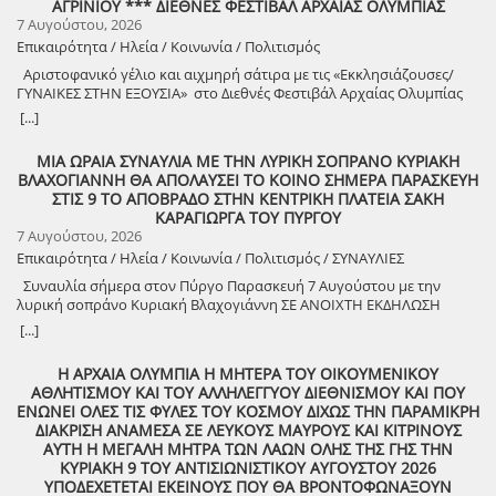
ΑΓΡΙΝΙΟΥ *** ΔΙΕΘΝΕΣ ΦΕΣΤΙΒΑΛ ΑΡΧΑΙΑΣ ΟΛΥΜΠΙΑΣ
διασκέδαση. Με τις μεγάλες και διαχρονικές επιτυχίες της που
7 Αυγούστου, 2026
έχουμε αγαπήσει και συνεχίζουν να αποθεώνονται από το κοινό,
Επικαιρότητα / Ηλεία / Κοινωνία / Πολιτισμός
αλλά και να γίνονται TikTok trends, η Έλλη Κοκκίνου ανεβαίνει στη
σκηνή με τη μοναδική της λάμψη και μετατρέπει κάθε εμφάνιση σε
Αριστοφανικό γέλιο και αιχμηρή σάτιρα με τις «Εκκλησιάζουσες/
ένα μοναδικό μουσικό party. Στο πλευρό της, ο ταλαντούχος Παύλος
ΓΥΝΑΙΚΕΣ ΣΤΗΝ ΕΞΟΥΣΙΑ» στο Διεθνές Φεστιβάλ Αρχαίας Ολυμπίας
Γκόρδης, ένας ανερχόμενος καλλιτέχνης με ξεχωριστή φωνή και
Την Τετάρτη 12 Αυγούστου, στις 21:30, το Διεθνές Φεστιβάλ
[...]
δυναμική παρουσία, που έρχεται να συμπληρώσει ιδανικά το φετινό
Αρχαίας Ολυμπίας παρουσιάζει τις «Εκκλησιάζουσες» του
μουσικό ταξίδι. Εκ μέρους του Δήμου Ανδρίτσαινας – Κρεστένων
Αριστοφάνη, σε σκηνοθεσία Θέμη Μουμουλίδη. Μια απολαυστική
ΜΙΑ ΩΡΑΙΑ ΣΥΝΑΥΛΙΑ ΜΕ ΤΗΝ ΛΥΡΙΚΗ ΣΟΠΡΑΝΟ ΚΥΡΙΑΚΗ
εντείνονται οι προετοιμασίες την άψογη διοργάνωση της συναυλίας,
πολιτική κωμωδία, γεμάτη ευρηματικό χιούμορ και καυστική σάτιρα,
ΒΛΑΧΟΓΙΑΝΝΗ ΘΑ ΑΠΟΛΑΥΣΕΙ ΤΟ ΚΟΙΝΟ ΣΗΜΕΡΑ ΠΑΡΑΣΚΕΥΗ
στα πλαίσια της οποίας οι πολίτες θα μπορούν να προσφέρουν είδη
που θέτει διαχρονικά ερωτήματα για την εξουσία, τη δημοκρατία και
ΣΤΙΣ 9 ΤΟ ΑΠΟΒΡΑΔΟ ΣΤΗΝ ΚΕΝΤΡΙΚΗ ΠΛΑΤΕΙΑ ΣΑΚΗ
καθαριότητας- υγιεινής και διατροφής μακράς διαρκείας για την
την αναζήτηση μιας δικαιότερης κοινωνίας. Τι μπορεί να συμβεί αν
ΚΑΡΑΓΙΩΡΓΑ ΤΟΥ ΠΥΡΓΟΥ
κάλυψη των αναγκών των Κοινωνικών Δομών του.
μια μέρα οι γυναίκες αναλάβουν την διακυβέρνηση της χώρας; Την
7 Αυγούστου, 2026
απάντηση θα ανακαλύψουμε στις ΕΚΚΛΗΣΙΑΖΟΥΣΕΣ, την
Επικαιρότητα / Ηλεία / Κοινωνία / Πολιτισμός / ΣΥΝΑΥΛΙΕΣ
ανατρεπτική κωμωδία του Αριστοφάνη, σε μια μουσική παράσταση
γεμάτη φαντασία, χρώμα και ρυθμό που ανεβαίνει με την
Συναυλία σήμερα στον Πύργο Παρασκευή 7 Αυγούστου με την
σκηνοθετική υπογραφή του Θέμη Μουμουλίδη με τίτλο:
λυρική σοπράνο Κυριακή Βλαχογιάννη ΣΕ ΑΝΟΙΧΤΗ ΕΚΔΗΛΩΣΗ
Εκκλησιάζουσες | ΓΥΝΑΙΚΕΣ ΣΤΗΝ ΕΞΟΥΣΙΑ Πρόκειται για μια
ΣΤΗΝ ΠΛΑΤΕΙΑ ΣΑΚΗ ΚΑΡΑΓΙΩΡΓΑ ΣΤΙΣ 9 ΤΟ ΔΕΙΛΙΝΟ Μια
[...]
πρωτότυπη διασκευή όπου η μουσική κυριαρχεί, συνδυάζοντας
ξεχωριστή μουσική συναυλία θα πραγματοποιήσει ο Δήμος Πύργου
στην αισθητική της την πολυχρωμία και τον ήχο του τσίρκου, με το
σήμερα Παρασκευή 7 Αυγούστου, στις 9 το βράδυ στην κεντρική
Η ΑΡΧΑΙΑ ΟΛΥΜΠΙΑ Η ΜΗΤΕΡΑ ΤΟΥ ΟΙΚΟΥΜΕΝΙΚΟΥ
τζαζ ηχόχρωμα και τη σκοτεινιά του καμπαρέ. Δέκα εξαιρετικοί
πλατεία Σάκη Καράγιωργα, με την καταξιωμένη λυρική σοπράνο
ΑΘΛΗΤΙΣΜΟΥ ΚΑΙ ΤΟΥ ΑΛΛΗΛΕΓΓΥΟΥ ΔΙΕΘΝΙΣΜΟΥ ΚΑΙ ΠΟΥ
ερμηνευτές ζωντανεύουν επί σκηνής, ένα ξέφρενο καρναβάλι, που
Κυριακή Βλαχογιάννη. Ο τίτλος της συναυλίας, «Στιγμή Ονειροπόλα…
ΕΝΩΝΕΙ ΟΛΕΣ ΤΙΣ ΦΥΛΕΣ ΤΟΥ ΚΟΣΜΟΥ ΔΙΧΩΣ ΤΗΝ ΠΑΡΑΜΙΚΡΗ
ενορχηστρώνει και σχολιάζει – ενίοτε με λόγια σύγχρονων ποιητών
από την όπερα ως το λαϊκό τραγούδι!», παραπέμπει σε ένα μουσικό
ΔΙΑΚΡΙΣΗ ΑΝΑΜΕΣΑ ΣΕ ΛΕΥΚΟΥΣ ΜΑΥΡΟΥΣ ΚΑΙ ΚΙΤΡΙΝΟΥΣ
και στοχαστών ένας κομπέρ – ο ποιητής ή ο ίδιος ο Διόνυσος, θεός
ταξίδι που γεφυρώνει την κλασική μουσική με την παραδοσιακή και
ΑΥΤΗ Η ΜΕΓΑΛΗ ΜΗΤΡΑ ΤΩΝ ΛΑΩΝ ΟΛΗΣ ΤΗΣ ΓΗΣ ΤΗΝ
του καρναβαλιού και του θεάτρου. Οι Εκκλησιάζουσες | Γυναίκες
σύγχρονη ελληνική δημιουργία. Μέσα από τη μοναδική λυρική της
ΚΥΡΙΑΚΗ 9 ΤΟΥ ΑΝΤΙΣΙΩΝΙΣΤΙΚΟΥ ΑΥΓΟΥΣΤΟΥ 2026
στην εξουσία είναι μια κωμωδία -γιορτή της μεταμφίεσης, της
προσέγγιση, η Κυριακή Βλαχογιάννη θα αναδείξει τη διαχρονική
ΥΠΟΔΕΧΕΤΕΤΑΙ ΕΚΕΙΝΟΥΣ ΠΟΥ ΘΑ ΒΡΟΝΤΟΦΩΝΑΞΟΥΝ
ελευθερίας να είμαστε -έστω και για λίγο- «άλλοι». Ταυτόχρονα μέσα
αξία και την εκφραστική δύναμη της ελληνικής μουσικής. Το κοινό