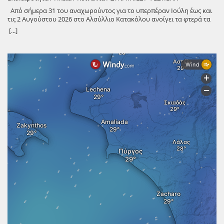
του Δήμου Πύργου με τον Δήμο Αρχαίας Ολυμπίας, απ’ όπου
τον πολιτιστικό τουρισμό. Η συναυλία, που πραγματοποιήθηκε σε
Από σήμερα 31 του αναχωρούντος για το υπερπέραν Ιούλη έως και
εξυπηρετούνται για τις μετακινήσεις τους δημότες της Αρχαίας
συνδιοργάνωση με την Εφορεία Αρχαιοτήτων Ηλείας και την
τις 2 Αυγούστου 2026 στο Αλσύλλιο Κατακόλου ανοίγει τα φτερά τα
Ολυμπίας. Τέλος, ο κ.Γιαννόπουλος, ενημέρωσε και για το έργο
Περιφερειακή Ένωση Δήμων Δυτικής Ελλάδας, προσέλκυσε χιλιάδες
πελαγίσια το 13ο Port Festival
συντήρησης στο Επαρχιακό Οδικό Δίκτυο της Π.Ε. Ηλείας, με
[...]
επισκέπτες από την Ηλεία, την υπόλοιπη Πελοπόννησο και την
παρεμβάσεις και στα όρια του Δήμου Αρχαίας Ολυμπίας, το οποίο
Αττική, επιβεβαιώνοντας το τεράστιο ενδιαφέρον της κοινωνίας για
επίσης στις επόμενες ημέρες, μπαίνει σε φάση δημοπράτησης, με
το εμβληματικό μνημείο της Φιγαλείας. Παράλληλα, ανέδειξε με τον
ορίζοντα έναρξης εργασιών, πριν το τέλος του έτους, όπως και τα
πιο ουσιαστικό τρόπο ένα διαχρονικό αίτημα της τοπικής κοινωνίας:
προαναφερθέντα έργα. Ο Δήμαρχος Άρης Παναγιωτόπουλος, από την
την ολοκλήρωση των εργασιών αναστήλωσης και την απομάκρυνση
πλευρά του δήλωσε: «Η ανάπτυξη ενός τόπου δεν κρίνεται από τις
του προσωρινού στεγάστρου, ώστε ο Ναός του Επικούριου
εξαγγελίες, αλλά από την πρόοδο των έργων που αλλάζουν την
Απόλλωνα, Μνημείο Παγκόσμιας Κληρονομιάς της UNESCO, να
καθημερινότητα των ανθρώπων. Η σημερινή αναλυτική ενημέρωση
αποδοθεί πλήρως στην ιστορία, στον πολιτισμό και στους επισκέπτες
από τον Αντιπεριφερειάρχη Υποδομών & Έργων, κ. Βασίλη
του. Ο Πρόεδρος του Επιμελητηρίου Ηλείας κ. Κωνσταντίνος
Γιαννόπουλο, επιβεβαίωσε ότι σημαντικές παρεμβάσεις για τον Δήμο
Λεβέντης, ο οποίος παρέστη στη συναυλία, δήλωσε: «Θερμά
Αρχαίας Ολυμπίας προχωρούν με συγκεκριμένο σχεδιασμό και
συγχαρητήρια αξίζουν στον Δήμο Ανδρίτσαινας – Κρεστένων και
χρονοδιάγραμμα. Η μέχρι σήμερα συνεργασία μας με την Περιφέρεια
προσωπικά στον Δήμαρχο κ. Διονύσιο Μπαλιούκο για μια εξαιρετική
Δυτικής Ελλάδας αποδίδει ουσιαστικά αποτελέσματα και αυτό έχει
διοργάνωση που τίμησε τον τόπο μας και ανέδειξε ένα από τα
σημασία για τους πολίτες. Για εμάς, κάθε έργο υποδομής σημαίνει
σημαντικότερα μνημεία του παγκόσμιου πολιτισμού. Πρωτοβουλίες
μεγαλύτερη ασφάλεια, καλύτερη ποιότητα ζωής και περισσότερες
όπως αυτή αποδεικνύουν ότι ο πολιτισμός δεν αποτελεί μόνο
προοπτικές για τον τόπο μας».
στοιχείο της ιστορικής μας ταυτότητας, αλλά και έναν ισχυρό
αναπτυξιακό πυλώνα. Ο Επικούριος Απόλλωνας μπορεί να
αποτελέσει σημείο αναφοράς για τον ποιοτικό τουρισμό, την
εξωστρέφεια της Ηλείας και τη δημιουργία νέων ευκαιριών για την
τοπική οικονομία. Η συγκλονιστική ανταπόκριση του κόσμου
απέδειξε ότι ο Επικούριος Απόλλωνας εξακολουθεί να συγκινεί και να
εμπνέει. Γι’ αυτό η ολοκλήρωση των εργασιών αποκατάστασης και η
απομάκρυνση του στεγάστρου δεν αποτελούν απλώς μια τεχνική