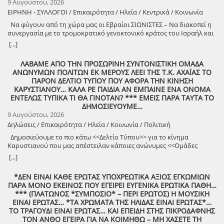
9 Αυγούστου, 2026
ΕΙΡΗΝΗ - ΣΥΛΛΟΓΟΙ / Επικαιρότητα / Ηλεία / Κεντρικά / Κοινωνία
Να φύγουν από τη χώρα μας οι Εβραίοι ΣΙΩΝΙΣΤΕΣ – Να διακοπεί η
συνεργασία με το τρομοκρατικό γενοκτονικό κράτος του Ισραήλ και
φέρτε πίσω στην Ελλάδα από τη Σαουδική Αραβία τους ελληνικούς
[...]
patriot!!
ΛΑΒΑΜΕ ΑΠΟ ΤΗΝ ΠΡΟΣΩΡΙΝΗ ΣΥΝΤΟΝΙΣΤΙΚΗ ΟΜΑΔΑ
ΑΝΩΝΥΜΩΝ ΠΟΛΙΤΩΝ ΕΚ ΜΕΡΟΥΣ ΛΕΕΙ ΤΗΣ Τ.Κ. ΑΧΑΪΑΣ ΤΟ
ΠΑΡΟΝ ΔΕΛΤΙΟ ΤΥΠΟΥ ΠΟΥ ΑΦΟΡΑ ΤΗΝ ΚΙΝΗΣΗ
ΚΑΡΥΣΤΙΑΝΟΥ… ΚΑΛΑ ΡΕ ΠΑΙΔΙΑ ΑΝ ΕΜΠΑΙΝΕ ΕΝΑ ΟΝΟΜΑ
ΕΝΤΕΛΩΣ ΤΥΠΙΚΑ ΤΙ ΘΑ ΓΙΝΟΤΑΝ? *** ΕΜΕΙΣ ΠΑΡΑ ΤΑΥΤΑ ΤΟ
ΔΗΜΟΣΙΕΥΟΥΜΕ…
9 Αυγούστου, 2026
Δηλώσεις / Επικαιρότητα / Ηλεία / Κοινωνία / Πολιτική
Δημοσιεύουμε το πιο κάτω <<Δελτίο Τύπου>> για το κίνημα
Καρυστιανού που μας απέστειλαν κάποιες ανώνυμες <<Ομάδες
Πολιτών>>!
[...]
*ΔΕΝ ΕΙΝΑΙ ΚΑΘΕ ΕΡΩΤΑΣ ΥΠΟΧΡΕΩΤΙΚΑ ΑΞΙΟΣ ΕΓΚΩΜΙΩΝ
ΠΑΡΑ ΜΟΝΟ ΕΚΕΙΝΟΣ ΠΟΥ ΕΓΕΙΡΕΙ ΕΥΓΕΝΙΚΑ ΕΡΩΤΙΚΑ ΠΑΘΗ…
*** (ΠΛΑΤΩΝΟΣ *ΣΥΜΠΟΣΙΟ* – ΠΕΡΙ ΕΡΩΤΟΣ) Η ΜΟΥΣΙΚΗ
ΕΙΝΑΙ ΕΡΩΤΑΣ… *ΤΑ ΧΡΩΜΑΤΑ ΤΗΣ ΗΛΙΔΑΣ ΕΙΝΑΙ ΕΡΩΤΑΣ*…
ΤΟ ΤΡΑΓΟΥΔΙ ΕΙΝΑΙ ΕΡΩΤΑΣ… ΚΑΙ ΕΠΕΙΔΗ ΣΤΗΣ ΠΙΚΡΟΔΑΦΝΗΣ
ΤΟΝ ΑΝΘΟ ΕΓΕΙΡΑ ΓΙΑ ΝΑ ΚΟΙΜΗΘΩ – ΜΗ ΧΑΣΕΤΕ ΤΗ