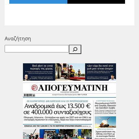
Αναζήτηση