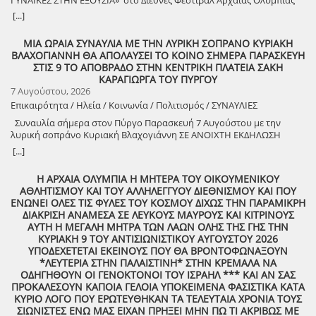
Γκόρδης, ένας ανερχόμενος καλλιτέχνης με ξεχωριστή φωνή και
Την Τετάρτη 12 Αυγούστου, στις 21:30, το Διεθνές Φεστιβάλ
[...]
δυναμική παρουσία, που έρχεται να συμπληρώσει ιδανικά το φετινό
Αρχαίας Ολυμπίας παρουσιάζει τις «Εκκλησιάζουσες» του
μουσικό ταξίδι. Εκ μέρους του Δήμου Ανδρίτσαινας – Κρεστένων
Αριστοφάνη, σε σκηνοθεσία Θέμη Μουμουλίδη. Μια απολαυστική
ΜΙΑ ΩΡΑΙΑ ΣΥΝΑΥΛΙΑ ΜΕ ΤΗΝ ΛΥΡΙΚΗ ΣΟΠΡΑΝΟ ΚΥΡΙΑΚΗ
εντείνονται οι προετοιμασίες την άψογη διοργάνωση της συναυλίας,
πολιτική κωμωδία, γεμάτη ευρηματικό χιούμορ και καυστική σάτιρα,
ΒΛΑΧΟΓΙΑΝΝΗ ΘΑ ΑΠΟΛΑΥΣΕΙ ΤΟ ΚΟΙΝΟ ΣΗΜΕΡΑ ΠΑΡΑΣΚΕΥΗ
στα πλαίσια της οποίας οι πολίτες θα μπορούν να προσφέρουν είδη
που θέτει διαχρονικά ερωτήματα για την εξουσία, τη δημοκρατία και
ΣΤΙΣ 9 ΤΟ ΑΠΟΒΡΑΔΟ ΣΤΗΝ ΚΕΝΤΡΙΚΗ ΠΛΑΤΕΙΑ ΣΑΚΗ
καθαριότητας- υγιεινής και διατροφής μακράς διαρκείας για την
την αναζήτηση μιας δικαιότερης κοινωνίας. Τι μπορεί να συμβεί αν
ΚΑΡΑΓΙΩΡΓΑ ΤΟΥ ΠΥΡΓΟΥ
κάλυψη των αναγκών των Κοινωνικών Δομών του.
μια μέρα οι γυναίκες αναλάβουν την διακυβέρνηση της χώρας; Την
7 Αυγούστου, 2026
απάντηση θα ανακαλύψουμε στις ΕΚΚΛΗΣΙΑΖΟΥΣΕΣ, την
Επικαιρότητα / Ηλεία / Κοινωνία / Πολιτισμός / ΣΥΝΑΥΛΙΕΣ
ανατρεπτική κωμωδία του Αριστοφάνη, σε μια μουσική παράσταση
γεμάτη φαντασία, χρώμα και ρυθμό που ανεβαίνει με την
Συναυλία σήμερα στον Πύργο Παρασκευή 7 Αυγούστου με την
σκηνοθετική υπογραφή του Θέμη Μουμουλίδη με τίτλο:
λυρική σοπράνο Κυριακή Βλαχογιάννη ΣΕ ΑΝΟΙΧΤΗ ΕΚΔΗΛΩΣΗ
Εκκλησιάζουσες | ΓΥΝΑΙΚΕΣ ΣΤΗΝ ΕΞΟΥΣΙΑ Πρόκειται για μια
ΣΤΗΝ ΠΛΑΤΕΙΑ ΣΑΚΗ ΚΑΡΑΓΙΩΡΓΑ ΣΤΙΣ 9 ΤΟ ΔΕΙΛΙΝΟ Μια
[...]
πρωτότυπη διασκευή όπου η μουσική κυριαρχεί, συνδυάζοντας
ξεχωριστή μουσική συναυλία θα πραγματοποιήσει ο Δήμος Πύργου
στην αισθητική της την πολυχρωμία και τον ήχο του τσίρκου, με το
σήμερα Παρασκευή 7 Αυγούστου, στις 9 το βράδυ στην κεντρική
Η ΑΡΧΑΙΑ ΟΛΥΜΠΙΑ Η ΜΗΤΕΡΑ ΤΟΥ ΟΙΚΟΥΜΕΝΙΚΟΥ
τζαζ ηχόχρωμα και τη σκοτεινιά του καμπαρέ. Δέκα εξαιρετικοί
πλατεία Σάκη Καράγιωργα, με την καταξιωμένη λυρική σοπράνο
ΑΘΛΗΤΙΣΜΟΥ ΚΑΙ ΤΟΥ ΑΛΛΗΛΕΓΓΥΟΥ ΔΙΕΘΝΙΣΜΟΥ ΚΑΙ ΠΟΥ
ερμηνευτές ζωντανεύουν επί σκηνής, ένα ξέφρενο καρναβάλι, που
Κυριακή Βλαχογιάννη. Ο τίτλος της συναυλίας, «Στιγμή Ονειροπόλα…
ΕΝΩΝΕΙ ΟΛΕΣ ΤΙΣ ΦΥΛΕΣ ΤΟΥ ΚΟΣΜΟΥ ΔΙΧΩΣ ΤΗΝ ΠΑΡΑΜΙΚΡΗ
ενορχηστρώνει και σχολιάζει – ενίοτε με λόγια σύγχρονων ποιητών
από την όπερα ως το λαϊκό τραγούδι!», παραπέμπει σε ένα μουσικό
ΔΙΑΚΡΙΣΗ ΑΝΑΜΕΣΑ ΣΕ ΛΕΥΚΟΥΣ ΜΑΥΡΟΥΣ ΚΑΙ ΚΙΤΡΙΝΟΥΣ
και στοχαστών ένας κομπέρ – ο ποιητής ή ο ίδιος ο Διόνυσος, θεός
ταξίδι που γεφυρώνει την κλασική μουσική με την παραδοσιακή και
ΑΥΤΗ Η ΜΕΓΑΛΗ ΜΗΤΡΑ ΤΩΝ ΛΑΩΝ ΟΛΗΣ ΤΗΣ ΓΗΣ ΤΗΝ
του καρναβαλιού και του θεάτρου. Οι Εκκλησιάζουσες | Γυναίκες
σύγχρονη ελληνική δημιουργία. Μέσα από τη μοναδική λυρική της
ΚΥΡΙΑΚΗ 9 ΤΟΥ ΑΝΤΙΣΙΩΝΙΣΤΙΚΟΥ ΑΥΓΟΥΣΤΟΥ 2026
στην εξουσία είναι μια κωμωδία -γιορτή της μεταμφίεσης, της
προσέγγιση, η Κυριακή Βλαχογιάννη θα αναδείξει τη διαχρονική
ΥΠΟΔΕΧΕΤΕΤΑΙ ΕΚΕΙΝΟΥΣ ΠΟΥ ΘΑ ΒΡΟΝΤΟΦΩΝΑΞΟΥΝ
ελευθερίας να είμαστε -έστω και για λίγο- «άλλοι». Ταυτόχρονα μέσα
αξία και την εκφραστική δύναμη της ελληνικής μουσικής. Το κοινό
*ΛΕΥΤΕΡΙΑ ΣΤΗΝ ΠΑΛΑΙΣΤΙΝΗ* ΣΤΗΝ ΚΡΕΜΑΛΑ ΝΑ
από τον σατιρικό λόγο λειτουργεί ως πικρό πολιτικό σχόλιο, που
θα απολαύσει μια βραδιά γεμάτη συναίσθημα και μουσική
ΟΔΗΓΗΘΟΥΝ ΟΙ ΓΕΝΟΚΤΟΝΟΙ ΤΟΥ ΙΣΡΑΗΛ *** ΚΑΙ ΑΝ ΣΑΣ
στοχεύει μέσα από το σπάσιμο των ορίων να φτάσει στο
αρτιότητα, σε μια ακόμη εκδήλωση του 5ου Διεθνούς Φεστιβάλ
ΠΡΟΚΑΛΕΣΟΥΝ ΚΑΠΟΙΑ ΓΕΛΟΙΑ ΥΠΟΚΕΙΜΕΝΑ ΦΑΣΙΣΤΙΚΑ ΚΑΤΑ
εκκωφαντικό αδιέξοδο, όπως και η εποχή μας. Να αναζητήσει
Αρχαίας Φειάς.
ΚΥΡΙΟ ΛΟΓΟ ΠΟΥ ΕΡΩΤΕΥΘΗΚΑΝ ΤΑ ΤΕΛΕΥΤΑΙΑ ΧΡΟΝΙΑ ΤΟΥΣ
εναγωνίως λύσεις, έστω και ουτοπικές, ικανές όμως να ενώσουν μια
ΣΙΩΝΙΣΤΕΣ ΕΝΩ ΜΑΣ ΕΙΧΑΝ ΠΡΗΞΕΙ ΜΗΝ ΠΩ ΤΙ ΑΚΡΙΒΩΣ ΜΕ
κοινωνία στο σχεδιασμό ενός κοινού μέλλοντος. Η παράσταση είναι