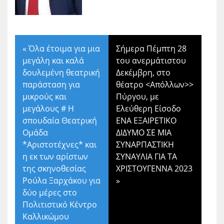
«
Όλα έτοιμα για μια
Σήμερα Πέμπτη 28
μεγάλη και καλά
του ανερμάτιστου
δουλεμένη θεατρική
Δεκέμβρη, στο
παράσταση για
θέατρο <Απόλλων>>
μικρούς και
Πύργου, με
μεγάλους # Η
Ελεύθερη Είσοδο
σπουδαία Θεατρική
ΕΝΑ ΕΞΑΙΡΕΤΙΚΟ
Ομάδα
ΔΙΔΥΜΟ ΣΕ ΜΙΑ
*Αριστοτέχνες* και
ΣΥΝΑΡΠΑΣΤΙΚΗ
η εκ των αρίστων
ΣΥΝΑΥΛΙΑ ΓΙΑ ΤΑ
της σκηνοθεσίας
ΧΡΙΣΤΟΥΓΕΝΝΑ 2023
Ρούλα Ξαρχάκου για
»
δύο μέρες στο
Πολιτιστικό Κέντρο
Καλλικώμου