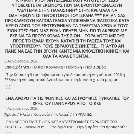
ΚΥΡΙΑΚΗ 9 ΤΟΥ ΑΝΤΙΣΙΩΝΙΣΤΙΚΟΥ ΑΥΓΟΥΣΤΟΥ 2026
ΥΠΟΔΕΧΕΤΕΤΑΙ ΕΚΕΙΝΟΥΣ ΠΟΥ ΘΑ ΒΡΟΝΤΟΦΩΝΑΞΟΥΝ
*ΛΕΥΤΕΡΙΑ ΣΤΗΝ ΠΑΛΑΙΣΤΙΝΗ* ΣΤΗΝ ΚΡΕΜΑΛΑ ΝΑ
ΟΔΗΓΗΘΟΥΝ ΟΙ ΓΕΝΟΚΤΟΝΟΙ ΤΟΥ ΙΣΡΑΗΛ *** ΚΑΙ ΑΝ ΣΑΣ
ΠΡΟΚΑΛΕΣΟΥΝ ΚΑΠΟΙΑ ΓΕΛΟΙΑ ΥΠΟΚΕΙΜΕΝΑ ΦΑΣΙΣΤΙΚΑ ΚΑΤΑ
ΚΥΡΙΟ ΛΟΓΟ ΠΟΥ ΕΡΩΤΕΥΘΗΚΑΝ ΤΑ ΤΕΛΕΥΤΑΙΑ ΧΡΟΝΙΑ ΤΟΥΣ
ΣΙΩΝΙΣΤΕΣ ΕΝΩ ΜΑΣ ΕΙΧΑΝ ΠΡΗΞΕΙ ΜΗΝ ΠΩ ΤΙ ΑΚΡΙΒΩΣ ΜΕ
ΕΚΕΙΝΑ ΤΑ ΠΡΩΤΟΚΟΛΛΑ ΤΗΣ ΣΙΩΝ… ΤΩΡΑ ΛΟΓΩ ΜΙΣΟΥΣ
ΠΡΟΣ ΤΟ ΙΣΛΑΜ ΕΧΟΥΝ ΚΑΤΑΠΙΕΙ ΤΗ ΓΛΩΣΣΑ ΤΟΥΣ ΚΑΙ
ΥΠΟΣΤΗΡΙΖΟΥΝ ΤΟΥΣ ΕΒΡΑΙΟΥΣ ΣΙΩΝΙΣΤΕΣ… ΓΙ΄ΑΥΤΟ ΑΝ
ΠΑΝΕ ΝΑ ΣΑΣ ΤΗΝ ΒΓΟΥΝ ΚΑΝΤΕ ΜΙΑ ΚΥΚΛΩΤΙΚΗ ΚΙΝΗΣΗ ΚΑΙ
ΟΛΑ ΤΑ ΑΛΛΑ ΕΠΟΝΤΑΙ…
6 Αυγούστου, 2026
Επικαιρότητα / Ηλεία / Κοινωνία / Πολιτική / Πολιτισμός
Την Κυριακή 9 του διψασμένου για Δικαιοσύνη Αυγούστου 2026 η
Ελληνική Δημοκρατική Αντιεξουσιαστική Καρδιά χτυπά μαζί με
ΟΛΟΥΣ τους Συναγωνιστές για την Παλαιστίνη μέρα Μνήμης και
[...]
Αγώνα!
ΕΝΑ ΑΡΘΡΟ ΓΙΑ ΤΙΣ ΦΟΝΙΚΕΣ ΚΑΤΑΣΤΡΟΦΙΚΕΣ ΠΥΡΚΑΓΙΕΣ ΤΟΥ
ΧΡΗΣΤΟΥ ΓΙΑΝΝΑΡΟΥ ΑΠΟ ΤΟ ΚΚΕ
4 Αυγούστου, 2026
Άρθρα / Ηλεία / Κοινωνία / Πολιτική / ΠΥΡΚΑΓΙΕΣ
ΕΝΑ ΑΡΘΡΟ ΓΙΑ ΤΙΣ ΦΟΝΙΚΕΣ ΚΑΤΑΣΤΡΟΦΙΚΕΣ ΠΥΡΚΑΓΙΕΣ ΤΟΥ
ΧΡΗΣΤΟΥ ΓΙΑΝΝΑΡΟΥ Στα όριά του! Οργή πρέπει να προκαλούν
τα αναμασήματα του πρωθυπουργού και κυβερνητικών στελεχών,
[...]