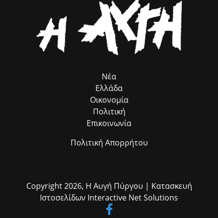
αναζητάτε την επιστημονική γνώση που απελευθερώνει και αλλάζει
τον κόσμο. Μα πάνω απ’ όλα, να παραμείνετε άνθρωποι με
ενσυναίσθηση, διάθεση για προσφορά και ανοιχτό μυαλό. Η νέα σας
ζωή αρχίζει τώρα — και είναι δική σας ευθύνη και δικό σας δικαίωμα
να της δώσετε το νόημα που εσείς επιθυμείτε. Το μέλλον δεν ανήκει
μόνο σε εκείνους που γνωρίζουν να χειρίζονται τα εργαλεία της
εποχής τους, αλλά και σε εκείνους που γνωρίζουν για ποιον σκοπό
αξίζει να τα χρησιμοποιούν. Καλή αρχή σε όλους! Το Δ. Σ. του
Συνδέσμου
Νέα
Ελλάδα
Οικονομία
Πολιτική
Επικοινωνία
Πολιτική Απορρήτου
Copyright 2026,
Η Αυγή Πύργου
| Κατασκευή
Ιστοσελίδων
Interactive Net Solutions