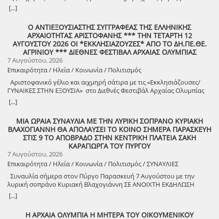
[...]
Ο ΑΝΤΙΕΞΟΥΣΙΑΣΤΗΣ ΣΥΓΓΡΑΦΕΑΣ ΤΗΣ ΕΛΛΗΝΙΚΗΣ
ΑΡΧΑΙΟΤΗΤΑΣ ΑΡΙΣΤΟΦΑΝΗΣ *** ΤΗΝ ΤΕΤΑΡΤΗ 12
ΑΥΓΟΥΣΤΟΥ 2026 ΟΙ *ΕΚΚΛΗΣΙΑΖΟΥΖΕΣ* ΑΠΟ ΤΟ ΔΗ.ΠΕ.ΘΕ.
ΑΓΡΙΝΙΟΥ *** ΔΙΕΘΝΕΣ ΦΕΣΤΙΒΑΛ ΑΡΧΑΙΑΣ ΟΛΥΜΠΙΑΣ
7 Αυγούστου, 2026
Επικαιρότητα / Ηλεία / Κοινωνία / Πολιτισμός
Αριστοφανικό γέλιο και αιχμηρή σάτιρα με τις «Εκκλησιάζουσες/
ΓΥΝΑΙΚΕΣ ΣΤΗΝ ΕΞΟΥΣΙΑ» στο Διεθνές Φεστιβάλ Αρχαίας Ολυμπίας
Την Τετάρτη 12 Αυγούστου, στις 21:30, το Διεθνές Φεστιβάλ
[...]
Αρχαίας Ολυμπίας παρουσιάζει τις «Εκκλησιάζουσες» του
Αριστοφάνη, σε σκηνοθεσία Θέμη Μουμουλίδη. Μια απολαυστική
ΜΙΑ ΩΡΑΙΑ ΣΥΝΑΥΛΙΑ ΜΕ ΤΗΝ ΛΥΡΙΚΗ ΣΟΠΡΑΝΟ ΚΥΡΙΑΚΗ
πολιτική κωμωδία, γεμάτη ευρηματικό χιούμορ και καυστική σάτιρα,
ΒΛΑΧΟΓΙΑΝΝΗ ΘΑ ΑΠΟΛΑΥΣΕΙ ΤΟ ΚΟΙΝΟ ΣΗΜΕΡΑ ΠΑΡΑΣΚΕΥΗ
που θέτει διαχρονικά ερωτήματα για την εξουσία, τη δημοκρατία και
ΣΤΙΣ 9 ΤΟ ΑΠΟΒΡΑΔΟ ΣΤΗΝ ΚΕΝΤΡΙΚΗ ΠΛΑΤΕΙΑ ΣΑΚΗ
την αναζήτηση μιας δικαιότερης κοινωνίας. Τι μπορεί να συμβεί αν
ΚΑΡΑΓΙΩΡΓΑ ΤΟΥ ΠΥΡΓΟΥ
μια μέρα οι γυναίκες αναλάβουν την διακυβέρνηση της χώρας; Την
7 Αυγούστου, 2026
απάντηση θα ανακαλύψουμε στις ΕΚΚΛΗΣΙΑΖΟΥΣΕΣ, την
Επικαιρότητα / Ηλεία / Κοινωνία / Πολιτισμός / ΣΥΝΑΥΛΙΕΣ
ανατρεπτική κωμωδία του Αριστοφάνη, σε μια μουσική παράσταση
γεμάτη φαντασία, χρώμα και ρυθμό που ανεβαίνει με την
Συναυλία σήμερα στον Πύργο Παρασκευή 7 Αυγούστου με την
σκηνοθετική υπογραφή του Θέμη Μουμουλίδη με τίτλο:
λυρική σοπράνο Κυριακή Βλαχογιάννη ΣΕ ΑΝΟΙΧΤΗ ΕΚΔΗΛΩΣΗ
Εκκλησιάζουσες | ΓΥΝΑΙΚΕΣ ΣΤΗΝ ΕΞΟΥΣΙΑ Πρόκειται για μια
ΣΤΗΝ ΠΛΑΤΕΙΑ ΣΑΚΗ ΚΑΡΑΓΙΩΡΓΑ ΣΤΙΣ 9 ΤΟ ΔΕΙΛΙΝΟ Μια
[...]
πρωτότυπη διασκευή όπου η μουσική κυριαρχεί, συνδυάζοντας
ξεχωριστή μουσική συναυλία θα πραγματοποιήσει ο Δήμος Πύργου
στην αισθητική της την πολυχρωμία και τον ήχο του τσίρκου, με το
σήμερα Παρασκευή 7 Αυγούστου, στις 9 το βράδυ στην κεντρική
Η ΑΡΧΑΙΑ ΟΛΥΜΠΙΑ Η ΜΗΤΕΡΑ ΤΟΥ ΟΙΚΟΥΜΕΝΙΚΟΥ
τζαζ ηχόχρωμα και τη σκοτεινιά του καμπαρέ. Δέκα εξαιρετικοί
πλατεία Σάκη Καράγιωργα, με την καταξιωμένη λυρική σοπράνο