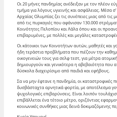
Οι 20 μήνες πανδημίας ανέδειξαν με τον πλέον ε
τμήμα για λόγους υγιεινής και ασφάλειας. Μέσα σ’
Αρχαίας Ολυμπίας ζει τις συνέπειες μιας από τις 
από τις πυρκαγιές που αφάνισαν 130.000 στρέμματα
Κοινότητες Πελοπίου και Λάλα όπου και οι προανα
επιβαρυμένες, με πολλές και μεγάλες καταστροφές
Οι κάτοικοι των Κοινοτήτων αυτών, μαθητές και γο
ήδη τεράστια προβλήματα που πιέζουν την καθημ
οικογενειών τους για σελφ τεστ, για μέτρα ατομικ
δημιουργούν και γενικότερα η αβεβαιότητα που α
δύσκολα διαχειρίσιμο από παιδιά και εφήβους.
Σα να μην έφτανε η πανδημία, οι καταστροφικές 
δυσβάσταχτα αρνητικά φορτία, με αποτέλεσμα γον
ψυχολογικές επιβαρύνσεις. Είναι λοιπόν τουλάχιστ
επιβάλλεται ένα τέτοιο μέτρο, οριζόντιας εφαρμογ
κοινωνικές συνθήκες μιας δεινά δοκιμαζόμενης πε
Κυρία Υπουργέ