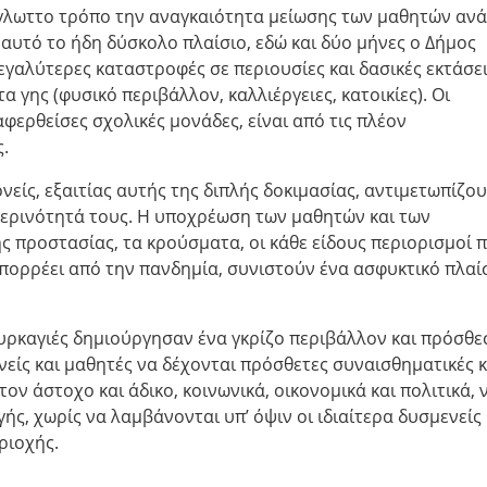
ύγλωττο τρόπο την αναγκαιότητα μείωσης των μαθητών ανά
 αυτό το ήδη δύσκολο πλαίσιο, εδώ και δύο μήνες ο Δήμος
μεγαλύτερες καταστροφές σε περιουσίες και δασικές εκτάσει
 γης (φυσικό περιβάλλον, καλλιέργειες, κατοικίες). Οι
φερθείσες σχολικές μονάδες, είναι από τις πλέον
.
νείς, εξαιτίας αυτής της διπλής δοκιμασίας, αντιμετωπίζο
ερινότητά τους. Η υποχρέωση των μαθητών και των
ής προστασίας, τα κρούσματα, οι κάθε είδους περιορισμοί 
πορρέει από την πανδημία, συνιστούν ένα ασφυκτικό πλαί
πυρκαγιές δημιούργησαν ένα γκρίζο περιβάλλον και πρόσθ
είς και μαθητές να δέχονται πρόσθετες συναισθηματικές κ
ον άστοχο και άδικο, κοινωνικά, οικονομικά και πολιτικά, 
ής, χωρίς να λαμβάνονται υπ’ όψιν οι ιδιαίτερα δυσμενείς
ριοχής.