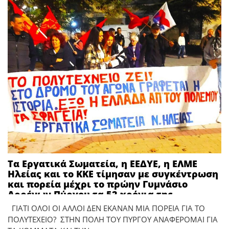
Τα Εργατικά Σωματεία, η ΕΕΔΥΕ, η ΕΛΜΕ
Ηλείας και το ΚΚΕ τίμησαν με συγκέντρωση
και πορεία μέχρι το πρώην Γυμνάσιο
Αρρένων Πύργου τα 52 χρόνια της
παλλαϊκής Νοεμβριανής Εξέγερσης με
ΓΙΑΤΙ ΟΛΟΙ ΟΙ ΑΛΛΟΙ ΔΕΝ ΕΚΑΝΑΝ ΜΙΑ ΠΟΡΕΙΑ ΓΙΑ ΤΟ
κύριο άξονα τους Φοιτητές και μόνο όπλο
ΠΟΛΥΤΕΧΕΙΟ? ΣΤΗΝ ΠΟΛΗ ΤΟΥ ΠΥΡΓΟΥ ΑΝΑΦΕΡΟΜΑΙ ΓΙΑ
οργάνωσης τον Ραδιοφωνικό Σταθμό! ***