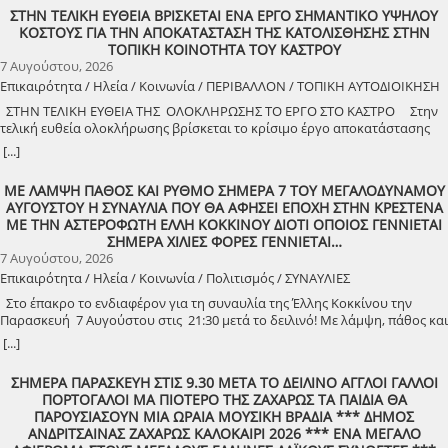
ΣΤΗΝ ΤΕΛΙΚΗ ΕΥΘΕΙΑ ΒΡΙΣΚΕΤΑΙ ΕΝΑ ΕΡΓΟ ΣΗΜΑΝΤΙΚΟ ΥΨΗΛΟΥ
ΚΟΣΤΟΥΣ ΓΙΑ ΤΗΝ ΑΠΟΚΑΤΑΣΤΑΣΗ ΤΗΣ ΚΑΤΟΛΙΣΘΗΣΗΣ ΣΤΗΝ
ΤΟΠΙΚΗ ΚΟΙΝΟΤΗΤΑ ΤΟΥ ΚΑΣΤΡΟΥ
7 Αυγούστου, 2026
Επικαιρότητα / Ηλεία / Κοινωνία / ΠΕΡΙΒΑΛΛΟΝ / ΤΟΠΙΚΗ ΑΥΤΟΔΙΟΙΚΗΣΗ
ΣΤΗΝ ΤΕΛΙΚΗ ΕΥΘΕΙΑ ΤΗΣ ΟΛΟΚΛΗΡΩΣΗΣ ΤΟ ΕΡΓΟ ΣΤΟ ΚΑΣΤΡΟ Στην
τελική ευθεία ολοκλήρωσης βρίσκεται το κρίσιμο έργο αποκατάστασης
της κατολίσθησης στην Τ.Κ. Κάστρου, προϋπολογισμού 1,25
[...]
εκατομμυρίων ευρώ. Έπειτα από αυτοψία που πραγματοποίησε ο
Δήμαρχος Ανδραβίδας-Κυλλήνης, Γιάννης Λέντζας, μαζί με κλιμάκιο της
ΜΕ ΛΑΜΨΗ ΠΑΘΟΣ ΚΑΙ ΡΥΘΜΟ ΣΗΜΕΡΑ 7 ΤΟΥ ΜΕΓΑΛΟΔΥΝΑΜΟΥ
Τεχνικής Υπηρεσίας και εκπροσώπους της δημοτικής αρχής, διαπιστώθηκε
ΑΥΓΟΥΣΤΟΥ Η ΣΥΝΑΥΛΙΑ ΠΟΥ ΘΑ ΑΦΗΣΕΙ ΕΠΟΧΗ ΣΤΗΝ ΚΡΕΣΤΕΝΑ
πως οι παρεμβάσεις προχωρούν άμεσα και αυστηρά εντός των
ΜΕ ΤΗΝ ΑΣΤΕΡΟΦΩΤΗ ΕΛΛΗ ΚΟΚΚΙΝΟΥ ΔΙΟΤΙ ΟΠΟΙΟΣ ΓΕΝΝΙΕΤΑΙ
χρονοδιαγραμμάτων. ​Το έργο χρηματοδοτείται από το Εθνικό Πρόγραμμα
ΣΗΜΕΡΑ ΧΙΛΙΕΣ ΦΟΡΕΣ ΓΕΝΝΙΕΤΑΙ…
Ανάπτυξης και στο πλαίσιο των εξειδικευμένων εργασιών
7 Αυγούστου, 2026
πραγματοποιήθηκαν εκσκαφές για την απομάκρυνση των χαλαρών
Επικαιρότητα / Ηλεία / Κοινωνία / Πολιτισμός / ΣΥΝΑΥΛΙΕΣ
εδαφών, κατασκευάστηκε ισχυρός τοίχος αντιστήριξης και τοποθετήθηκε
γεωύφασμα οπλισμένης γης, και συρματοκιβώτια καθώς και οπλισμένο
Στο έπακρο το ενδιαφέρον για τη συναυλία της Έλλης Κοκκίνου την
επίχωμα με ειδικό κοκκώδες υλικό. ​Ο Δήμαρχος Γιάννης Λέντζας δήλωσε
Παρασκευή 7 Αυγούστου στις 21:30 μετά το δειλινό! Με λάμψη, πάθος και
ικανοποιημένος από την εξέλιξη των εργασιών, στέλνοντας παράλληλα το
ρυθμό! Στο χώρο Γιορτής Σταφίδας Κρεστένων με διοργανωτή το Δήμο
[...]
μήνυμα για τη συνέχεια: ​«Δεν σταματάμε εδώ. Συνεχίζουμε δυναμικά με
Ανδρίτσαινας-Κρεστένων Στο κατακόρυφο φτάνει το ενδιαφέρον του
έργα σε κάθε γωνιά του Δήμου μας. Στόχος μας είναι ο Δήμος Ανδραβίδας-
κοινού στην Ηλεία, αλλά και γενικότερα, για τη δωρεάν συναυλία της
ΣΗΜΕΡΑ ΠΑΡΑΣΚΕΥΗ ΣΤΙΣ 9.30 ΜΕΤΑ ΤΟ ΔΕΙΛΙΝΟ ΑΓΓΛΟΙ ΓΑΛΛΟΙ
Κυλλήνης να παραμείνει ένα ζωντανό εργοτάξιο δημιουργίας. Με σωστό
δημοφιλούς ερμηνεύτριας Έλλης Κοκκίνου, την Παρασκευή 7 Αυγούστου
ΠΟΡΤΟΓΑΛΟΙ ΜΑ ΠΙΟΤΕΡΟ ΤΗΣ ΖΑΧΑΡΩΣ ΤΑ ΠΑΙΔΙΑ ΘΑ
προγραμματισμό και διεκδίκηση, δίνουμε οριστικές, σύγχρονες και
2026 και ώρα 21:30, στο χώρο της Γιορτής Σταφίδας Κρεστένων. Πρόκειται
ΠΑΡΟΥΣΙΑΣΟΥΝ ΜΙΑ ΩΡΑΙΑ ΜΟΥΣΙΚΗ ΒΡΑΔΙΑ *** ΔΗΜΟΣ
ασφαλείς λύσεις, κάνοντας πράξη τη θωράκιση των υποδομών μας και την
για μια ακόμη σημαντική εκδήλωση που προσφέρει στους πολίτες ο
ΑΝΔΡΙΤΣΑΙΝΑΣ ΖΑΧΑΡΩΣ ΚΑΛΟΚΑΙΡΙ 2026 *** ΕΝΑ ΜΕΓΑΛΟ
ουσιαστική προστασία των πολιτών.»
Δήμος Ανδρίτσαινας-Κρεστένων, με κορυφαία πρόσωπα της Ελληνικής