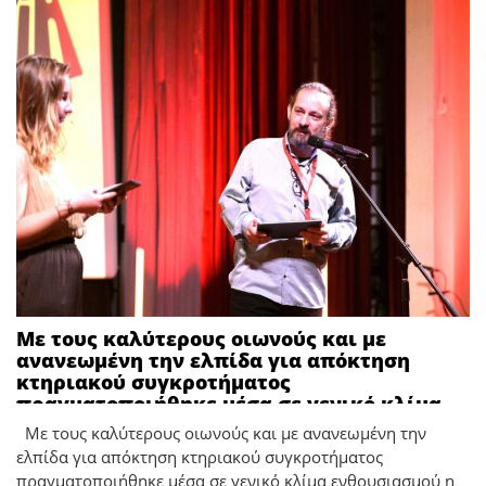
Με τους καλύτερους οιωνούς και με
ανανεωμένη την ελπίδα για απόκτηση
κτηριακού συγκροτήματος
πραγματοποιήθηκε μέσα σε γενικό κλίμα
ενθουσιασμού η κήρυξη του 28ου Φεστιβάλ
Με τους καλύτερους οιωνούς και με ανανεωμένη την
Κινηματογράφου Ολυμπίας για Παιδιά και
ελπίδα για απόκτηση κτηριακού συγκροτήματος
Νέους στο κατάμεστο θέατρο <<Απόλλων>>
πραγματοποιήθηκε μέσα σε γενικό κλίμα ενθουσιασμού η