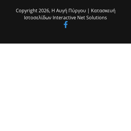
του Γ.Ν. Ηλείας κ. Σπ. Πολίτης, οι αντιδήμαρχοι κ.κ. Γιάννης Δάγκαρης,
Μιλτ. Γεωργακόπουλος και Δημήτρης Μικέλης, ο εκπρόσωπος του
Copyright 2026,
Η Αυγή Πύργου
| Κατασκευή
δημάρχου Πύργου Αντιδήμαρχος κ. Νώντας Κυριαζής, ο πρ. πρόεδρος
Ιστοσελίδων
Interactive Net Solutions
του Δικηγορικού Συλλόγου Ηλείας κ. Δημ. Δημητρουλόπουλος, η αρμόδια
αρχαιολόγος κ. Ζαχαρούλα Λεβεντούρη, αιρετοί, εκπρόσωποι φορέων και
αρχών, εργαζόμενοι του Δήμου κ.α.