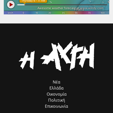
συμβολή του προγράμματος, που λειτουργεί ως πολύτιμος
βελτιώσει, τονίζοντας ότι το βιβλίο ανοίγει τους ορίζοντες της
σύμβουλος προσέλκυσης πόρων, χωρίς να επιβαρύνει ούτε με ένα
σκέψης, αποτελώντας την καλύτερη διέξοδο, ιδίως για τους νέους.
ευρώ τον Δήμο μας. Παράλληλα, εκφράζω τις θερμές μου ευχαριστίες
στον αρμόδιο Αντιδήμαρχο κ. Ηλία Ευσταθόπουλο για τον
συντονισμό, τη Διεύθυνση Πρόνοιας και την Προϊσταμένη της κα Σία
Ανδριοπούλου, καθώς και τον άμισθο σύμβουλό μου για θέματα
Ρομά κ. Νίκο Μπατζαλή, για την ακριβή μεταφορά των αναγκών από
το πεδίο. Η συλλογική αυτή προσπάθεια αποδεικνύει στην πράξη ότι
η ομαδική δουλειά φέρνει απτά αποτελέσματα για όλους τους
δημότες μας.»
Νέα
Ελλάδα
Οικονομία
Πολιτική
Επικοινωνία