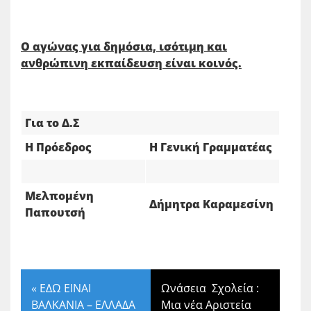
Ο αγώνας για δημόσια, ισότιμη και
ανθρώπινη εκπαίδευση είναι κοινός.
Για το Δ.Σ
Η Πρόεδρος
Η Γενική Γραμματέας
Μελπομένη
Δήμητρα Καραμεσίνη
Παπουτσή
«
ΕΔΩ ΕΙΝΑΙ
Ωνάσεια Σχολεία :
ΒΑΛΚΑΝΙΑ – ΕΛΛΑΔΑ
Μια νέα Αριστεία