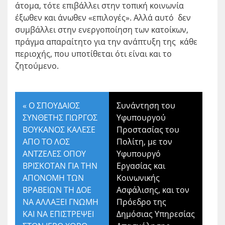
άτομα, τότε επιβάλλει στην τοπική κοινωνία
έξωθεν και άνωθεν «επιλογές». Αλλά αυτό δεν
συμβάλλει στην ενεργοποίηση των κατοίκων,
πράγμα απαραίτητο για την ανάπτυξη της κάθε
περιοχής, που υποτίθεται ότι είναι και το
ζητούμενο.
«
Ο ΣΠΟΥΔΑΙΟΣ
Συνάντηση του
ΣΥΝΘΕΤΗΣ ΓΙΩΡΓΟΣ
Υφυπουργού
ΒΟΥΚΑΝΟΣ ΚΑΛΕΣΕ
Προστασίας του
ΑΠΟ ΤΟ ΛΟΣ
Πολίτη, με τον
ΑΝΤΖΕΛΕΣ ΟΠΟΥ
Υφυπουργό
ΒΡΙΣΚΟΤΑΝ ΓΙΑ ΤΗΝ
Εργασίας και
ΑΠΟΝΟΜΗ ΤΩΝ
Κοινωνικής
ΒΡΑΒΕΙΩΝ ΤΗ ΔΟΕ
Ασφάλισης, και τον
ΝΑ ΑΛΛΑΞΕΙ ΓΝΩΜΗ
Πρόεδρο της
ΚΑΙ ΝΑ ΕΠΙΣΤΡΕΨΕΙ
Δημόσιας Υπηρεσίας