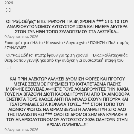
2026
8888888888888888888888888888888888888888888888888888888888888
[...]
8888888888888888888888888888888888888888888888888888888888888
ΟΙ “ΡαψΩδήες” ΕΠΙΣΤΡΕΦΟΥΝ ΓΙΑ 3η ΧΡΟΝΙΑ *** ΣΤΙΣ 10 ΤΟΥ
ΑΝΑΡΧΟΑΥΤΟΝΟΜΟΥ ΑΥΓΟΥΣΤΟΥ 2026 ΚΑΙ ΗΜΕΡΑ ΔΕΥΤΕΡΑ
8888888888888888888888888888888888888888888888888888888888888
ΣΤΟΝ ΣΥΝΗΘΗ ΤΟΠΟ ΣΥΛΛΟΓΙΣΜΟΥ ΣΤΑ ΛΑΣΤΕΪΚΑ…
9 Αυγούστου, 2026
Επικαιρότητα / Ηλεία / Κοινωνία / Λογοτεχνία / ΠΟΙΗΣΗ / Πολιτισμός
/ ΣΥΝΑΥΛΙΕΣ
Οι “ΡαψΩδήες” επιστρέφουν για τρίτη χρονιά Ένας καλλιτεχνικός
θεσμός που γεννήθηκε από την ανάγκη για ουσιαστική επαφή του
ανθρώπου, με τον λόγο και την μουσική. Πιστοί στο όραμά μας για
[...]
συμμετοχική καλλιτεχνική έκφραση, συνεχίζουμε να βλέπουμε τον
θεατή όχι ως παθητικό δέκτη, αλλά ως συνοδοιπόρο. Οι “ΡαψΩδήες”
ΚΑΙ ΠΡΙΝ ΑΛΕΚΤΩΡ ΛΑΛΗΣΕΙ ΔΥΟΜΙΣΗ ΦΟΡΕΣ ΚΑΙ ΠΡΟΤΟΥ
ευελπιστούμε να είναι μια συνάντηση ανθρώπων, μια κοινή ανάσα,
ΜΕΓΑΣ ΣΕΙΣΜΟΣ ΓΚΡΕΜΙΣΕΙ ΤΟ ΚΑΤΑΠΕΤΑΣΜΑ ΠΑΣΗΣ
μια υπενθύμιση ότι ο πολιτισμός γεννιέται εκεί όπου μοιραζόμαστε,
ΜΟΡΦΗΣ ΕΞΟΥΣΙΑΣ ΑΦΗΣΤΕ ΤΟΥΣ ΛΟΙΔΩΡΟΥΝΤΕΣ ΤΗΝ ΚΑΚΙΑ
ακούμε και δημιουργούμε μαζί. Την Δευτέρα 10 Αυγούστου, στις
ΤΟΥΣ ΝΑ ΒΓΑΖΟΥΝ ΔΙΟΤΙ ΚΑΘΟΔΗΓΟΥΝΤΑΙ ΑΠΟ ΤΑ ΑΙΜΟΒΟΡΑ
21:00 , στήνουμε ξανά ένα Συμπόσιον Τέχνης, με «Ιστορίες και
ΕΝΣΤΙΚΤΑ ΤΟΥΣ ΚΑΘΩΣ ΑΝΤΙ ΓΙΑ ΜΥΑΛΟ ΕΧΟΥΝ ΠΙΤΟΥΡΑ ΚΑΙ
Τραγούδια» , στον ξεχωριστό χώρο της πέτρινης εκκλησίας στα
ΤΣΑΤΟΥΜΑΔΕΣ ΣΤΑ ΚΕΦΑΛΙΑ ΤΟΥΣ… *** ΣΤΟΝ ΤΟΠΟ ΤΟΥ
Λαστέικα. Σας περιμένουμε κοντά μας! Γιάννης Κορίζης – Δημήτρης
ΑΙΩΝΙΟΥ ΦΩΤΟΣ ΝΑ ΘΡΙΑΜΒΕΥΣΕΙ Η ΑΛΛΗΛΕΓΓΥΗ ΣΤΟ ΛΑΟ
Κορίζης Με την υποστήριξη του Δήμος Πύργου / Municipality Of
ΤΗΣ ΠΑΛΑΙΣΤΙΝΗΣ! *** ΟΛΟΙ ΟΙ ΔΡΟΜΟΙ ΣΗΜΕΡΑ ΚΥΡΙΑΚΗ 9
Pyrgos 2024 -2028
ΤΟΥ ΑΝΑΡΧΟΑΥΤΟΝΟΜΟΥ ΑΥΓΟΥΣΤΟΥ 2026 ΟΔΗΓΟΥΝ ΣΤΗΝ
ΑΡΧΑΙΑ ΟΛΥΜΠΙΑ…!!!
9 Αυγούστου, 2026