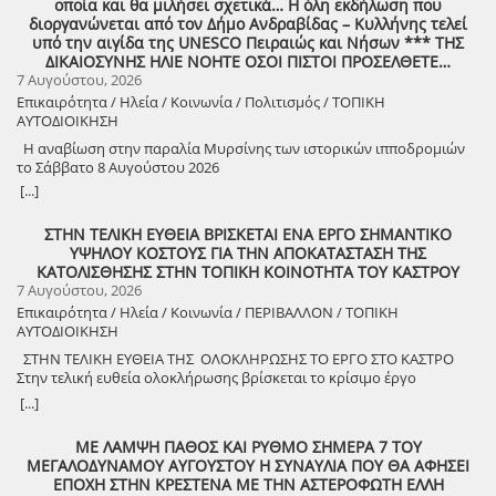
οποία και θα μιλήσει σχετικά… Η όλη εκδήλωση που
ημέρα Πέμπτη και ώρα 8:30 μ.μ., στην πλατεία του χωριού με θέμα:
διοργανώνεται από τον Δήμο Ανδραβίδας – Κυλλήνης τελεί
«Άυλη πολιτιστική κληρονομιά: Eκφράσεις, Δράσεις Διαφύλαξης και
υπό την αιγίδα της UNESCO Πειραιώς και Νήσων *** ΤΗΣ
Προοπτικές στην Ηλεία» Oμιλητές: – Διομήδης Τόλιος, Διεύθυνση
ΔΙΚΑΙΟΣΥΝΗΣ ΗΛΙΕ ΝΟΗΤΕ ΟΣΟΙ ΠΙΣΤΟΙ ΠΡΟΣΕΛΘΕΤΕ…
Νεότερης Πολιτιστικής Κληρονομιάς ΥΠΠΟ-Σύλλογος Διβριωτών
7 Αυγούστου, 2026
Αθήνας – Γωγώ Κανελλοπούλου, εκπαιδευτικός – Νίκος
Επικαιρότητα / Ηλεία / Κοινωνία / Πολιτισμός / ΤΟΠΙΚΗ
Σιάκκουλης, Πρόεδρος eco action Νεμούτας Θα ακολουθήσoυν
ΑΥΤΟΔΙΟΙΚΗΣΗ
χοροί της Ηλείας από το Λύκειο Ελληνίδων Πύργου Η είσοδος για
την πολιτιστική εκδήλωση είναι ελεύθερη. Μετά το πέρας της
Η αναβίωση στην παραλία Μυρσίνης των ιστορικών ιπποδρομιών
εκδήλωσης, σας προσκαλούμε να διασκεδάσουμε όλοι μαζί με
το Σάββατο 8 Αυγούστου 2026
ζωντανή παραδοσιακή μουσική από τη μουσική ομάδα του
[...]
Λύσανδρου Παναγόπουλου, σε μια βραδιά γεμάτη κέφι, χορό και
γεύσεις. Θα προσφερθούν παραδοσιακά εδέσματα. Πρόσκληση
ΣΤΗΝ ΤΕΛΙΚΗ ΕΥΘΕΙΑ ΒΡΙΣΚΕΤΑΙ ΕΝΑ ΕΡΓΟ ΣΗΜΑΝΤΙΚΟ
συμμετοχής στο γλέντι: 10 ευρώ ανά άτομο.
ΥΨΗΛΟΥ ΚΟΣΤΟΥΣ ΓΙΑ ΤΗΝ ΑΠΟΚΑΤΑΣΤΑΣΗ ΤΗΣ
ΚΑΤΟΛΙΣΘΗΣΗΣ ΣΤΗΝ ΤΟΠΙΚΗ ΚΟΙΝΟΤΗΤΑ ΤΟΥ ΚΑΣΤΡΟΥ
7 Αυγούστου, 2026
Επικαιρότητα / Ηλεία / Κοινωνία / ΠΕΡΙΒΑΛΛΟΝ / ΤΟΠΙΚΗ
ΑΥΤΟΔΙΟΙΚΗΣΗ
ΣΤΗΝ ΤΕΛΙΚΗ ΕΥΘΕΙΑ ΤΗΣ ΟΛΟΚΛΗΡΩΣΗΣ ΤΟ ΕΡΓΟ ΣΤΟ ΚΑΣΤΡΟ
Στην τελική ευθεία ολοκλήρωσης βρίσκεται το κρίσιμο έργο
αποκατάστασης της κατολίσθησης στην Τ.Κ. Κάστρου,
[...]
προϋπολογισμού 1,25 εκατομμυρίων ευρώ. Έπειτα από αυτοψία που
πραγματοποίησε ο Δήμαρχος Ανδραβίδας-Κυλλήνης, Γιάννης
ΜΕ ΛΑΜΨΗ ΠΑΘΟΣ ΚΑΙ ΡΥΘΜΟ ΣΗΜΕΡΑ 7 ΤΟΥ
Λέντζας, μαζί με κλιμάκιο της Τεχνικής Υπηρεσίας και εκπροσώπους
ΜΕΓΑΛΟΔΥΝΑΜΟΥ ΑΥΓΟΥΣΤΟΥ Η ΣΥΝΑΥΛΙΑ ΠΟΥ ΘΑ ΑΦΗΣΕΙ
της δημοτικής αρχής, διαπιστώθηκε πως οι παρεμβάσεις προχωρούν
ΕΠΟΧΗ ΣΤΗΝ ΚΡΕΣΤΕΝΑ ΜΕ ΤΗΝ ΑΣΤΕΡΟΦΩΤΗ ΕΛΛΗ
άμεσα και αυστηρά εντός των χρονοδιαγραμμάτων. ​Το έργο