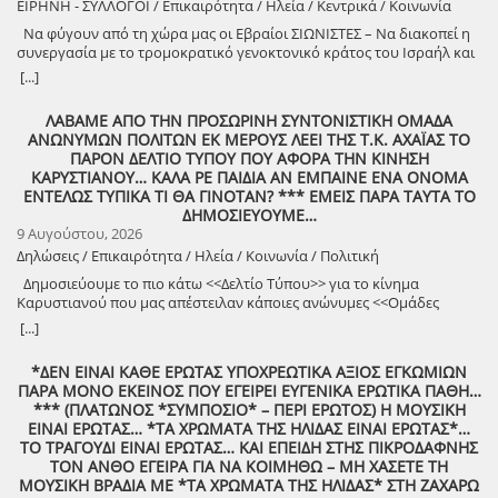
ΕΙΡΗΝΗ - ΣΥΛΛΟΓΟΙ / Επικαιρότητα / Ηλεία / Κεντρικά / Κοινωνία
Να φύγουν από τη χώρα μας οι Εβραίοι ΣΙΩΝΙΣΤΕΣ – Να διακοπεί η
συνεργασία με το τρομοκρατικό γενοκτονικό κράτος του Ισραήλ και
φέρτε πίσω στην Ελλάδα από τη Σαουδική Αραβία τους ελληνικούς
[...]
patriot!!
ΛΑΒΑΜΕ ΑΠΟ ΤΗΝ ΠΡΟΣΩΡΙΝΗ ΣΥΝΤΟΝΙΣΤΙΚΗ ΟΜΑΔΑ
ΑΝΩΝΥΜΩΝ ΠΟΛΙΤΩΝ ΕΚ ΜΕΡΟΥΣ ΛΕΕΙ ΤΗΣ Τ.Κ. ΑΧΑΪΑΣ ΤΟ
ΠΑΡΟΝ ΔΕΛΤΙΟ ΤΥΠΟΥ ΠΟΥ ΑΦΟΡΑ ΤΗΝ ΚΙΝΗΣΗ
ΚΑΡΥΣΤΙΑΝΟΥ… ΚΑΛΑ ΡΕ ΠΑΙΔΙΑ ΑΝ ΕΜΠΑΙΝΕ ΕΝΑ ΟΝΟΜΑ
ΕΝΤΕΛΩΣ ΤΥΠΙΚΑ ΤΙ ΘΑ ΓΙΝΟΤΑΝ? *** ΕΜΕΙΣ ΠΑΡΑ ΤΑΥΤΑ ΤΟ
ΔΗΜΟΣΙΕΥΟΥΜΕ…
9 Αυγούστου, 2026
Δηλώσεις / Επικαιρότητα / Ηλεία / Κοινωνία / Πολιτική
Δημοσιεύουμε το πιο κάτω <<Δελτίο Τύπου>> για το κίνημα
Καρυστιανού που μας απέστειλαν κάποιες ανώνυμες <<Ομάδες
Πολιτών>>!
[...]
*ΔΕΝ ΕΙΝΑΙ ΚΑΘΕ ΕΡΩΤΑΣ ΥΠΟΧΡΕΩΤΙΚΑ ΑΞΙΟΣ ΕΓΚΩΜΙΩΝ
ΠΑΡΑ ΜΟΝΟ ΕΚΕΙΝΟΣ ΠΟΥ ΕΓΕΙΡΕΙ ΕΥΓΕΝΙΚΑ ΕΡΩΤΙΚΑ ΠΑΘΗ…
*** (ΠΛΑΤΩΝΟΣ *ΣΥΜΠΟΣΙΟ* – ΠΕΡΙ ΕΡΩΤΟΣ) Η ΜΟΥΣΙΚΗ
ΕΙΝΑΙ ΕΡΩΤΑΣ… *ΤΑ ΧΡΩΜΑΤΑ ΤΗΣ ΗΛΙΔΑΣ ΕΙΝΑΙ ΕΡΩΤΑΣ*…
ΤΟ ΤΡΑΓΟΥΔΙ ΕΙΝΑΙ ΕΡΩΤΑΣ… ΚΑΙ ΕΠΕΙΔΗ ΣΤΗΣ ΠΙΚΡΟΔΑΦΝΗΣ
ΤΟΝ ΑΝΘΟ ΕΓΕΙΡΑ ΓΙΑ ΝΑ ΚΟΙΜΗΘΩ – ΜΗ ΧΑΣΕΤΕ ΤΗ
ΜΟΥΣΙΚΗ ΒΡΑΔΙΑ ΜΕ *ΤΑ ΧΡΩΜΑΤΑ ΤΗΣ ΗΛΙΔΑΣ* ΣΤΗ ΖΑΧΑΡΩ