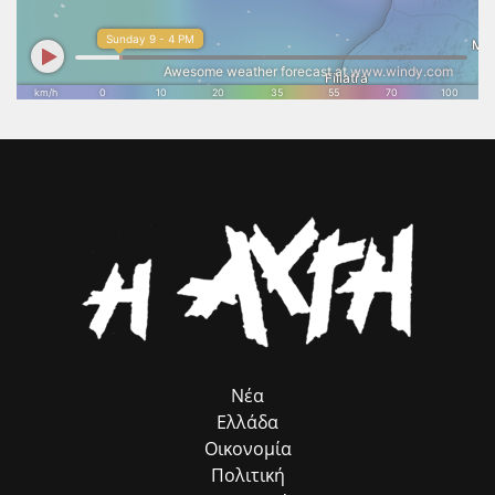
επιταχύνει τις απαραίτητες διαδικασίες, ώστε η μοναδική
αρχιτεκτονική του Ναού να αναδειχθεί ξανά στο φυσικό της
περιβάλλον και να αποκτήσει τη θέση που πραγματικά της αξίζει
στον διεθνή πολιτιστικό χάρτη. Το Επιμελητήριο Ηλείας θα συνεχίσει
να στηρίζει κάθε πρωτοβουλία που συνδέει τον πολιτισμό με τη
βιώσιμη ανάπτυξη, την επιχειρηματικότητα και την εξωστρέφεια του
τόπου μας. Η προστασία και η ανάδειξη της πολιτιστικής μας
κληρονομιάς αποτελεί επένδυση στο μέλλον της Ηλείας και στις
επόμενες γενιές.».
Νέα
Ελλάδα
Οικονομία
Πολιτική