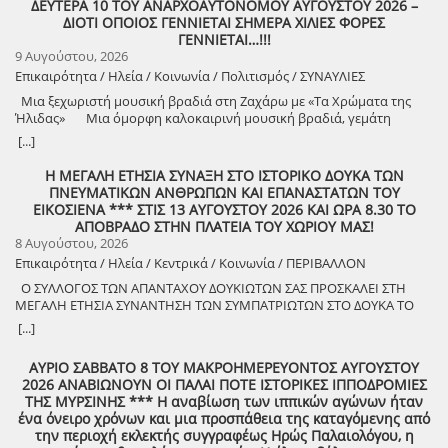
ΔΕΥΤΕΡΑ 10 ΤΟΥ ΑΝΑΡΧΟΑΥΤΟΝΟΜΟΥ ΑΥΓΟΥΣΤΟΥ 2026 –
ΔΙΟΤΙ ΟΠΟΙΟΣ ΓΕΝΝΙΕΤΑΙ ΣΗΜΕΡΑ ΧΙΛΙΕΣ ΦΟΡΕΣ
ΓΕΝΝΙΕΤΑΙ…!!!
9 Αυγούστου, 2026
Επικαιρότητα / Ηλεία / Κοινωνία / Πολιτισμός / ΣΥΝΑΥΛΙΕΣ
Μια ξεχωριστή μουσική βραδιά στη Ζαχάρω με «Τα Χρώματα της
Ήλιδας» Μια όμορφη καλοκαιρινή μουσική βραδιά, γεμάτη
μελωδίες, πολιτισμό και καλή διάθεση, διοργανώνει ο Δήμος
[...]
Ζαχάρως, στο πλαίσιο του Καλοκαιρινού Πολιτιστικού
Προγράμματος. Τη Δευτέρα 10 Αυγούστου, στις 21:30, το προαύλιο
Η ΜΕΓΑΛΗ ΕΤΗΣΙΑ ΣΥΝΑΞΗ ΣΤΟ ΙΣΤΟΡΙΚΟ ΔΟΥΚΑ ΤΩΝ
του Γυμνασίου Ζαχάρως θα γεμίσει μουσική, καθώς η Ορχήστρα «Τα
ΠΝΕΥΜΑΤΙΚΩΝ ΑΝΘΡΩΠΩΝ ΚΑΙ ΕΠΑΝΑΣΤΑΤΩΝ ΤΟΥ
Χρώματα της Ήλιδας» θα παρουσιάσει ένα ξεχωριστό μουσικό
ΕΙΚΟΣΙΕΝΑ *** ΣΤΙΣ 13 ΑΥΓΟΥΣΤΟΥ 2026 ΚΑΙ ΩΡΑ 8.30 ΤΟ
πρόγραμμα. Μια βραδιά που έρχεται να ενώσει ανθρώπους
ΑΠΟΒΡΑΔΟ ΣΤΗΝ ΠΛΑΤΕΙΑ ΤΟΥ ΧΩΡΙΟΥ ΜΑΣ!
διαφορετικών ηλικιών μέσα από τη δύναμη της μουσικής και να
8 Αυγούστου, 2026
προσφέρει σε κατοίκους και επισκέπτες μια όμορφη καλοκαιρινή
Επικαιρότητα / Ηλεία / Κεντρικά / Κοινωνία / ΠΕΡΙΒΑΛΛΟΝ
έξοδο. Ο Δήμος Ζαχάρως συνεχίζει να επενδύει στον πολιτισμό και να
Ο ΣΥΛΛΟΓΟΣ ΤΩΝ ΑΠΑΝΤΑΧΟΥ ΔΟΥΚΙΩΤΩΝ ΣΑΣ ΠΡΟΣΚΑΛΕΙ ΣΤΗ
δημιουργεί αφορμές για συνάντηση, ψυχαγωγία και συμμετοχή.
ΜΕΓΑΛΗ ΕΤΗΣΙΑ ΣΥΝΑΝΤΗΣΗ ΤΩΝ ΣΥΜΠΑΤΡΙΩΤΩΝ ΣΤΟ ΔΟΥΚΑ ΤΟ
Δευτέρα 10 Αυγούστου | 21:30 Προαύλιο Γυμνασίου Ζαχάρως
ΑΘΑΝΑΤΟ! Μεγάλη η χαρά η δική μας για το ριζιμιό μας και για
[...]
τον επαναστάτη πρόγονό μας που πολέμησε με το σπαθί στο χέρι
στο Πούσι τους Τουρκαλβανούς και είχε και μπαρουτόμυλο για τα
ΑΥΡΙΟ ΣΑΒΒΑΤΟ 8 ΤΟΥ ΜΑΚΡΟΗΜΕΡΕΥΟΝΤΟΣ ΑΥΓΟΥΣΤΟΥ
κανόνια του αγώνα! ΦΩΤΟΓΡΑΦΙΕΣ ΚΑΙ ΠΡΟΣΚΛΗΣΗ ΓΙΑ ΤΟ
2026 ΑΝΑΒΙΩΝΟΥΝ ΟΙ ΠΑΛΑΙ ΠΟΤΕ ΙΣΤΟΡΙΚΕΣ ΙΠΠΟΔΡΟΜΙΕΣ
ΣΥΝΑΠΑΝΤΗΜΑ (Πατήστε πάνω στο σύνδεσμο για να ανοίξει το
ΤΗΣ ΜΥΡΣΙΝΗΣ *** Η αναβίωση των ιππικών αγώνων ήταν
αρχείο) Ο Σύλλογος των απανταχού Δουκιωτών σάς προσκαλεί στην
ένα όνειρο χρόνων και μια προσπάθεια της καταγόμενης από
εκδήλωση που θα πραγματοποιηθεί στο χωριό μας, το ΔΟΥΚΑ, σε
την περιοχή εκλεκτής συγγραφέως Ηρώς Παλαιολόγου, η
συνδιοργάνωση με τον Δήμο Αρχαίας Ολυμπίας, στις 13 Αυγούστου,