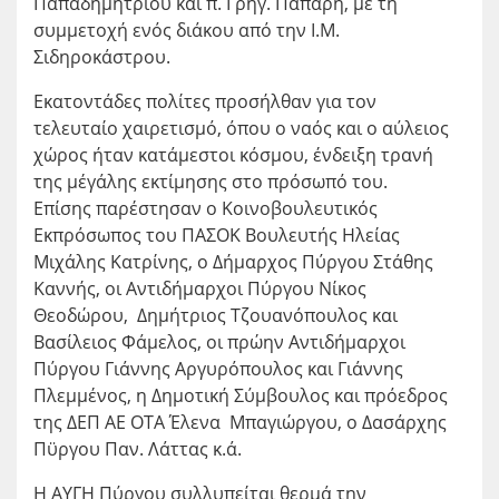
Παπαδημητρίου και π. Γρηγ. Πάπαρη, με τη
συμμετοχή ενός διάκου από την Ι.Μ.
Σιδηροκάστρου.
Εκατοντάδες πολίτες προσήλθαν για τον
τελευταίο χαιρετισμό, όπου ο ναός και ο αύλειος
χώρος ήταν κατάμεστοι κόσμου, ένδειξη τρανή
της μέγάλης εκτίμησης στο πρόσωπό του.
Επίσης παρέστησαν ο Κοινοβουλευτικός
Εκπρόσωπος του ΠΑΣΟΚ Βουλευτής Ηλείας
Μιχάλης Κατρίνης, ο Δήμαρχος Πύργου Στάθης
Καννής, οι Αντιδήμαρχοι Πύργου Νίκος
Θεοδώρου, Δημήτριος Τζουανόπουλος και
Βασίλειος Φάμελος, οι πρώην Αντιδήμαρχοι
Πύργου Γιάννης Αργυρόπουλος και Γιάννης
Πλεμμένος, η Δημοτική Σύμβουλος και πρόεδρος
της ΔΕΠ ΑΕ ΟΤΑ Έλενα Μπαγιώργου, ο Δασάρχης
Πϋργου Παν. Λάττας κ.ά.
Η ΑΥΓΗ Πύργου συλλυπείται θερμά την