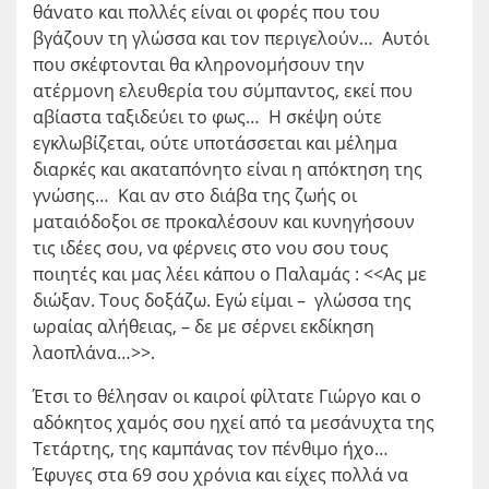
θάνατο και πολλές είναι οι φορές που του
βγάζουν τη γλώσσα και τον περιγελούν… Αυτόι
που σκέφτονται θα κληρονομήσουν την
ατέρμονη ελευθερία του σύμπαντος, εκεί που
αβίαστα ταξιδεύει το φως… Η σκέψη ούτε
εγκλωβίζεται, ούτε υποτάσσεται και μέλημα
διαρκές και ακαταπόνητο είναι η απόκτηση της
γνώσης… Και αν στο διάβα της ζωής οι
ματαιόδοξοι σε προκαλέσουν και κυνηγήσουν
τις ιδέες σου, να φέρνεις στο νου σου τους
ποιητές και μας λέει κάπου ο Παλαμάς : <<Ας με
διώξαν. Τους δοξάζω. Εγώ είμαι – γλώσσα της
ωραίας αλήθειας, – δε με σέρνει εκδίκηση
λαοπλάνα…>>.
Έτσι το θέλησαν οι καιροί φίλτατε Γιώργο και ο
αδόκητος χαμός σου ηχεί από τα μεσάνυχτα της
Τετάρτης, της καμπάνας τον πένθιμο ήχο…
Έφυγες στα 69 σου χρόνια και είχες πολλά να