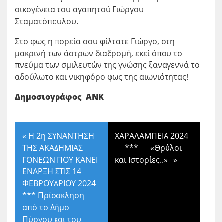
οικογένεια του αγαπητού Γιώργου
Σταματόπουλου.
Στο φως η πορεία σου φίλτατε Γιώργο, στη
μακρινή των άστρων διαδρομή, εκεί όπου το
πνεύμα των σμιλευτών της γνώσης ξαναγεννά το
αδούλωτο και νικηφόρο φως της αιωνιότητας!
Δημοσιογράφος ΑΝΚ
«
Η 2η ΣΥΝΑΝΤΗΣΗ
ΧΑΡΑΛΑΜΠΕΙΑ 2024
ΤΗΣ ΑΚΑΔΗΜΙΑΣ
*** «Θρύλοι
ΓΟΝΕΩΝ ΠΟΥ ΚΑΝΕΙ
και Ιστορίες..»
»
ΕΝΑΡΞΗ ΣΤΙΣ 14
ΦΕΒΡΟΥΑΡΙΟΥ 2024
*** Πρίοσκληση
από το Δήμο
Πύργου και του