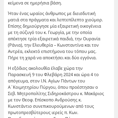
κείμενα σε ημερήσια βάση.
Ήταν ένας ωραίος άνθρωπος με διεισδυτική
ματιά στα πράγματα και λεπτεπίλεπτο χιούμορ.
Επίσης δημιούργησε μία εξαιρετική οικογένεια
με τη σύζυγό του κ. Γεωργία, με την οποία
απέκτησε τρία εξαιρετικά παιδιά, την Ουρανία
(Ράνια), την Ελευθερία – Κωνσταντίνα και τον
Αντρέα, εκλεκτό επιστήμονα του τόπου μας.
Πήρε τη χαρά να αποκτήσει και δύο εγγόνια.
Η εξόδιος ακολουθία έλαβε χώρα την
Παρασκευή 9 του Φλεβάρη 2024 και ώρα 4 το
απόγευμα, στον Ι.Ν. Αγίων Πάντων του
Α΄Κοιμητηρίου Πύργου, όπου προέστησαν ο
Σεβ. Μητροπολίτης Σιδηροκάστρου κ. Μακάριος
με τον Θεοφ. Επίσκοπο Ανδρούσης κ.
Κωνστάντιο συνεπικουρούμενων από τους
πρωτοπρεσβύτερους ιερείς π. Κων.