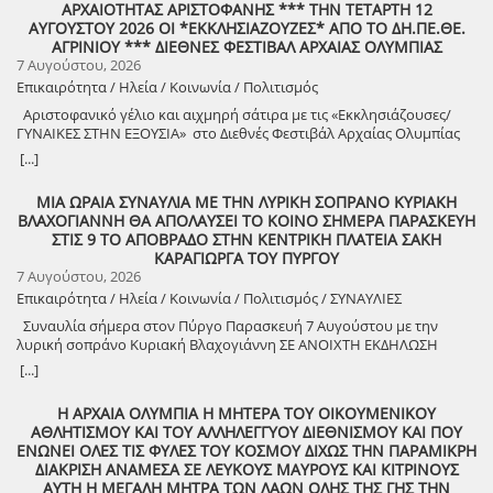
ΑΡΧΑΙΟΤΗΤΑΣ ΑΡΙΣΤΟΦΑΝΗΣ *** ΤΗΝ ΤΕΤΑΡΤΗ 12
ΑΥΓΟΥΣΤΟΥ 2026 ΟΙ *ΕΚΚΛΗΣΙΑΖΟΥΖΕΣ* ΑΠΟ ΤΟ ΔΗ.ΠΕ.ΘΕ.
ΑΓΡΙΝΙΟΥ *** ΔΙΕΘΝΕΣ ΦΕΣΤΙΒΑΛ ΑΡΧΑΙΑΣ ΟΛΥΜΠΙΑΣ
7 Αυγούστου, 2026
Επικαιρότητα / Ηλεία / Κοινωνία / Πολιτισμός
Αριστοφανικό γέλιο και αιχμηρή σάτιρα με τις «Εκκλησιάζουσες/
ΓΥΝΑΙΚΕΣ ΣΤΗΝ ΕΞΟΥΣΙΑ» στο Διεθνές Φεστιβάλ Αρχαίας Ολυμπίας
Την Τετάρτη 12 Αυγούστου, στις 21:30, το Διεθνές Φεστιβάλ
[...]
Αρχαίας Ολυμπίας παρουσιάζει τις «Εκκλησιάζουσες» του
Αριστοφάνη, σε σκηνοθεσία Θέμη Μουμουλίδη. Μια απολαυστική
ΜΙΑ ΩΡΑΙΑ ΣΥΝΑΥΛΙΑ ΜΕ ΤΗΝ ΛΥΡΙΚΗ ΣΟΠΡΑΝΟ ΚΥΡΙΑΚΗ
πολιτική κωμωδία, γεμάτη ευρηματικό χιούμορ και καυστική σάτιρα,
ΒΛΑΧΟΓΙΑΝΝΗ ΘΑ ΑΠΟΛΑΥΣΕΙ ΤΟ ΚΟΙΝΟ ΣΗΜΕΡΑ ΠΑΡΑΣΚΕΥΗ
που θέτει διαχρονικά ερωτήματα για την εξουσία, τη δημοκρατία και
ΣΤΙΣ 9 ΤΟ ΑΠΟΒΡΑΔΟ ΣΤΗΝ ΚΕΝΤΡΙΚΗ ΠΛΑΤΕΙΑ ΣΑΚΗ
την αναζήτηση μιας δικαιότερης κοινωνίας. Τι μπορεί να συμβεί αν
ΚΑΡΑΓΙΩΡΓΑ ΤΟΥ ΠΥΡΓΟΥ
μια μέρα οι γυναίκες αναλάβουν την διακυβέρνηση της χώρας; Την
7 Αυγούστου, 2026
απάντηση θα ανακαλύψουμε στις ΕΚΚΛΗΣΙΑΖΟΥΣΕΣ, την
Επικαιρότητα / Ηλεία / Κοινωνία / Πολιτισμός / ΣΥΝΑΥΛΙΕΣ
ανατρεπτική κωμωδία του Αριστοφάνη, σε μια μουσική παράσταση
γεμάτη φαντασία, χρώμα και ρυθμό που ανεβαίνει με την
Συναυλία σήμερα στον Πύργο Παρασκευή 7 Αυγούστου με την
σκηνοθετική υπογραφή του Θέμη Μουμουλίδη με τίτλο:
λυρική σοπράνο Κυριακή Βλαχογιάννη ΣΕ ΑΝΟΙΧΤΗ ΕΚΔΗΛΩΣΗ
Εκκλησιάζουσες | ΓΥΝΑΙΚΕΣ ΣΤΗΝ ΕΞΟΥΣΙΑ Πρόκειται για μια
ΣΤΗΝ ΠΛΑΤΕΙΑ ΣΑΚΗ ΚΑΡΑΓΙΩΡΓΑ ΣΤΙΣ 9 ΤΟ ΔΕΙΛΙΝΟ Μια
[...]
πρωτότυπη διασκευή όπου η μουσική κυριαρχεί, συνδυάζοντας
ξεχωριστή μουσική συναυλία θα πραγματοποιήσει ο Δήμος Πύργου
στην αισθητική της την πολυχρωμία και τον ήχο του τσίρκου, με το
σήμερα Παρασκευή 7 Αυγούστου, στις 9 το βράδυ στην κεντρική
Η ΑΡΧΑΙΑ ΟΛΥΜΠΙΑ Η ΜΗΤΕΡΑ ΤΟΥ ΟΙΚΟΥΜΕΝΙΚΟΥ
τζαζ ηχόχρωμα και τη σκοτεινιά του καμπαρέ. Δέκα εξαιρετικοί
πλατεία Σάκη Καράγιωργα, με την καταξιωμένη λυρική σοπράνο
ΑΘΛΗΤΙΣΜΟΥ ΚΑΙ ΤΟΥ ΑΛΛΗΛΕΓΓΥΟΥ ΔΙΕΘΝΙΣΜΟΥ ΚΑΙ ΠΟΥ
ερμηνευτές ζωντανεύουν επί σκηνής, ένα ξέφρενο καρναβάλι, που
Κυριακή Βλαχογιάννη. Ο τίτλος της συναυλίας, «Στιγμή Ονειροπόλα…
ΕΝΩΝΕΙ ΟΛΕΣ ΤΙΣ ΦΥΛΕΣ ΤΟΥ ΚΟΣΜΟΥ ΔΙΧΩΣ ΤΗΝ ΠΑΡΑΜΙΚΡΗ
ενορχηστρώνει και σχολιάζει – ενίοτε με λόγια σύγχρονων ποιητών
από την όπερα ως το λαϊκό τραγούδι!», παραπέμπει σε ένα μουσικό
ΔΙΑΚΡΙΣΗ ΑΝΑΜΕΣΑ ΣΕ ΛΕΥΚΟΥΣ ΜΑΥΡΟΥΣ ΚΑΙ ΚΙΤΡΙΝΟΥΣ
και στοχαστών ένας κομπέρ – ο ποιητής ή ο ίδιος ο Διόνυσος, θεός
ταξίδι που γεφυρώνει την κλασική μουσική με την παραδοσιακή και
ΑΥΤΗ Η ΜΕΓΑΛΗ ΜΗΤΡΑ ΤΩΝ ΛΑΩΝ ΟΛΗΣ ΤΗΣ ΓΗΣ ΤΗΝ
του καρναβαλιού και του θεάτρου. Οι Εκκλησιάζουσες | Γυναίκες