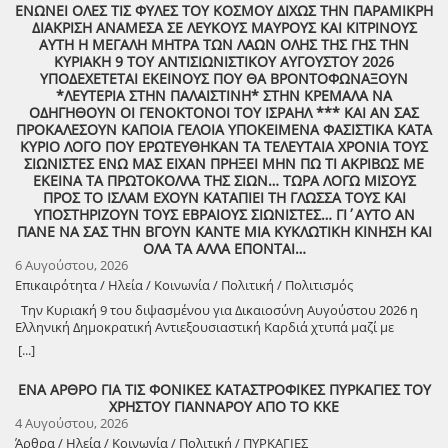
ΕΝΩΝΕΙ ΟΛΕΣ ΤΙΣ ΦΥΛΕΣ ΤΟΥ ΚΟΣΜΟΥ ΔΙΧΩΣ ΤΗΝ ΠΑΡΑΜΙΚΡΗ
ΔΙΑΚΡΙΣΗ ΑΝΑΜΕΣΑ ΣΕ ΛΕΥΚΟΥΣ ΜΑΥΡΟΥΣ ΚΑΙ ΚΙΤΡΙΝΟΥΣ
ΑΥΤΗ Η ΜΕΓΑΛΗ ΜΗΤΡΑ ΤΩΝ ΛΑΩΝ ΟΛΗΣ ΤΗΣ ΓΗΣ ΤΗΝ
ΚΥΡΙΑΚΗ 9 ΤΟΥ ΑΝΤΙΣΙΩΝΙΣΤΙΚΟΥ ΑΥΓΟΥΣΤΟΥ 2026
ΥΠΟΔΕΧΕΤΕΤΑΙ ΕΚΕΙΝΟΥΣ ΠΟΥ ΘΑ ΒΡΟΝΤΟΦΩΝΑΞΟΥΝ
*ΛΕΥΤΕΡΙΑ ΣΤΗΝ ΠΑΛΑΙΣΤΙΝΗ* ΣΤΗΝ ΚΡΕΜΑΛΑ ΝΑ
ΟΔΗΓΗΘΟΥΝ ΟΙ ΓΕΝΟΚΤΟΝΟΙ ΤΟΥ ΙΣΡΑΗΛ *** ΚΑΙ ΑΝ ΣΑΣ
ΠΡΟΚΑΛΕΣΟΥΝ ΚΑΠΟΙΑ ΓΕΛΟΙΑ ΥΠΟΚΕΙΜΕΝΑ ΦΑΣΙΣΤΙΚΑ ΚΑΤΑ
ΚΥΡΙΟ ΛΟΓΟ ΠΟΥ ΕΡΩΤΕΥΘΗΚΑΝ ΤΑ ΤΕΛΕΥΤΑΙΑ ΧΡΟΝΙΑ ΤΟΥΣ
ΣΙΩΝΙΣΤΕΣ ΕΝΩ ΜΑΣ ΕΙΧΑΝ ΠΡΗΞΕΙ ΜΗΝ ΠΩ ΤΙ ΑΚΡΙΒΩΣ ΜΕ
ΕΚΕΙΝΑ ΤΑ ΠΡΩΤΟΚΟΛΛΑ ΤΗΣ ΣΙΩΝ… ΤΩΡΑ ΛΟΓΩ ΜΙΣΟΥΣ
ΠΡΟΣ ΤΟ ΙΣΛΑΜ ΕΧΟΥΝ ΚΑΤΑΠΙΕΙ ΤΗ ΓΛΩΣΣΑ ΤΟΥΣ ΚΑΙ
ΥΠΟΣΤΗΡΙΖΟΥΝ ΤΟΥΣ ΕΒΡΑΙΟΥΣ ΣΙΩΝΙΣΤΕΣ… ΓΙ΄ΑΥΤΟ ΑΝ
ΠΑΝΕ ΝΑ ΣΑΣ ΤΗΝ ΒΓΟΥΝ ΚΑΝΤΕ ΜΙΑ ΚΥΚΛΩΤΙΚΗ ΚΙΝΗΣΗ ΚΑΙ
ΟΛΑ ΤΑ ΑΛΛΑ ΕΠΟΝΤΑΙ…
6 Αυγούστου, 2026
Επικαιρότητα / Ηλεία / Κοινωνία / Πολιτική / Πολιτισμός
Την Κυριακή 9 του διψασμένου για Δικαιοσύνη Αυγούστου 2026 η
Ελληνική Δημοκρατική Αντιεξουσιαστική Καρδιά χτυπά μαζί με
ΟΛΟΥΣ τους Συναγωνιστές για την Παλαιστίνη μέρα Μνήμης και
[...]
Αγώνα!
ΕΝΑ ΑΡΘΡΟ ΓΙΑ ΤΙΣ ΦΟΝΙΚΕΣ ΚΑΤΑΣΤΡΟΦΙΚΕΣ ΠΥΡΚΑΓΙΕΣ ΤΟΥ
ΧΡΗΣΤΟΥ ΓΙΑΝΝΑΡΟΥ ΑΠΟ ΤΟ ΚΚΕ
4 Αυγούστου, 2026
Άρθρα / Ηλεία / Κοινωνία / Πολιτική / ΠΥΡΚΑΓΙΕΣ