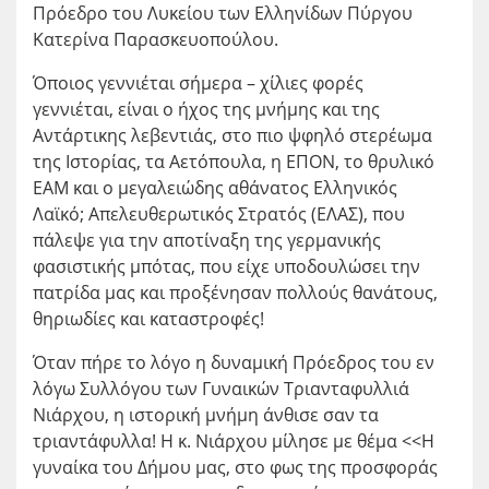
Πρόεδρο του Λυκείου των Ελληνίδων Πύργου
Κατερίνα Παρασκευοπούλου.
Όποιος γεννιέται σήμερα – χίλιες φορές
γεννιέται, είναι ο ήχος της μνήμης και της
Αντάρτικης λεβεντιάς, στο πιο ψφηλό στερέωμα
της Ιστορίας, τα Αετόπουλα, η ΕΠΟΝ, το θρυλικό
ΕΑΜ και ο μεγαλειώδης αθάνατος Ελληνικός
Λαϊκό; Απελευθερωτικός Στρατός (ΕΛΑΣ), που
πάλεψε για την αποτίναξη της γερμανικής
φασιστικής μπότας, που είχε υποδουλώσει την
πατρίδα μας και προξένησαν πολλούς θανάτους,
θηριωδίες και καταστροφές!
Όταν πήρε το λόγο η δυναμική Πρόεδρος του εν
λόγω Συλλόγου των Γυναικών Τριανταφυλλιά
Νιάρχου, η ιστορική μνήμη άνθισε σαν τα
τριαντάφυλλα! Η κ. Νιάρχου μίλησε με θέμα <<Η
γυναίκα του Δήμου μας, στο φως της προσφοράς