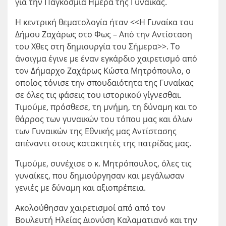
για την Παγκόσμια Ημέρα της Γυναίκας.
Η κεντρική θεματολογία ήταν <<Η Γυναίκα του
Δήμου Ζαχάρως στο Φως – Από την Αντίσταση
του Χθες στη δημιουργία του Σήμερα>>. Το
άνοιγμα έγινε με έναν εγκάρδιο χαιρετισμό από
τον Δήμαρχο Ζαχάρως Κώστα Μητρόπουλο, ο
οποίος τόνισε την σπουδαιότητα της Γυναίκας
σε όλες τις φάσεις του ιστορικού γίγνεσθαι.
Τιμούμε, πρόσθεσε, τη μνήμη, τη δύναμη και το
θάρρος των γυναικών του τόπου μας και όλων
των Γυναικών της Εθνικής μας Αντίστασης
απέναντι στους κατακτητές της πατρίδας μας.
Τιμούμε, συνέχισε ο κ. Μητρόπουλος, όλες τις
γυναίκες, που δημιούργησαν και μεγάλωσαν
γενιές με δύναμη και αξιοπρέπεια.
Ακολούθησαν χαιρετισμοί από από τον
Βουλευτή Ηλείας Διονύση Καλαματιανό και την