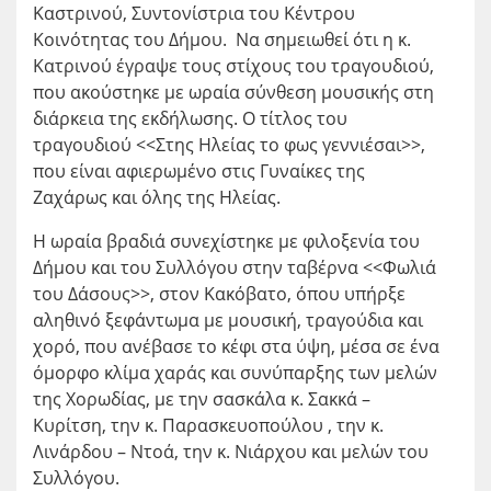
Καστρινού, Συντονίστρια του Κέντρου
Κοινότητας του Δήμου. Να σημειωθεί ότι η κ.
Κατρινού έγραψε τους στίχους του τραγουδιού,
που ακούστηκε με ωραία σύνθεση μουσικής στη
διάρκεια της εκδήλωσης. Ο τίτλος του
τραγουδιού <<Στης Ηλείας το φως γεννιέσαι>>,
που είναι αφιερωμένο στις Γυναίκες της
Ζαχάρως και όλης της Ηλείας.
Η ωραία βραδιά συνεχίστηκε με φιλοξενία του
Δήμου και του Συλλόγου στην ταβέρνα <<Φωλιά
του Δάσους>>, στον Κακόβατο, όπου υπήρξε
αληθινό ξεφάντωμα με μουσική, τραγούδια και
χορό, που ανέβασε το κέφι στα ύψη, μέσα σε ένα
όμορφο κλίμα χαράς και συνύπαρξης των μελών
της Χορωδίας, με την σασκάλα κ. Σακκά –
Κυρίτση, την κ. Παρασκευοπούλου , την κ.
Λινάρδου – Ντοά, την κ. Νιάρχου και μελών του
Συλλόγου.