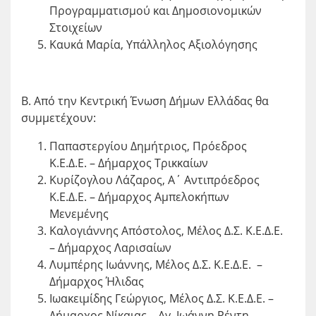
Προγραμματισμού και Δημοσιονομικών
Στοιχείων
Καυκά Μαρία, Υπάλληλος Αξιολόγησης
Β. Από την Κεντρική Ένωση Δήμων Ελλάδας θα
συμμετέχουν:
Παπαστεργίου Δημήτριος, Πρόεδρος
Κ.Ε.Δ.Ε. – Δήμαρχος Τρικκαίων
Κυρίζογλου Λάζαρος, Α΄ Αντιπρόεδρος
Κ.Ε.Δ.Ε. – Δήμαρχος Αμπελοκήπων
Μενεμένης
Καλογιάννης Απόστολος, Μέλος Δ.Σ. Κ.Ε.Δ.Ε.
– Δήμαρχος Λαρισαίων
Λυμπέρης Ιωάννης, Μέλος Δ.Σ. Κ.Ε.Δ.Ε. –
Δήμαρχος Ήλιδας
Ιωακειμίδης Γεώργιος, Μέλος Δ.Σ. Κ.Ε.Δ.Ε. –
Δήμαρχος Νίκαιας – Αγ. Ιωάννη Ρέντη